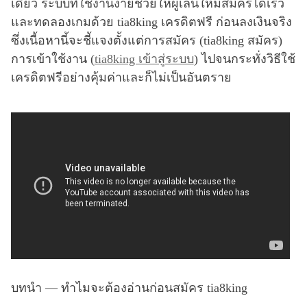
เดียว ระบบที่ใช้งานง่ายช่วยให้ผู้เล่นใหม่สมัครได้เร็ว
และทดลองเกมด้วย tia8king เครดิตฟรี ก่อนลงเงินจริง
ซึ่งเนื้อหานี้จะชี้แจงตั้งแต่การสมัคร (tia8king สมัคร)
การเข้าใช้งาน (
tia8king เข้าสู่ระบบ
) ไปจนกระทั่งวิธีใช้
เครดิตฟรีอย่างคุ้มค่าและก็ไม่เป็นอันตราย
บทนำ — ทำไมจะต้องอ่านก่อนสมัคร tia8king