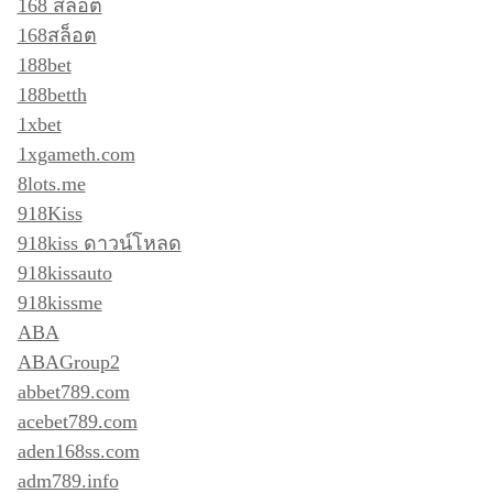
168 สล็อต
168สล็อต
188bet
188betth
1xbet
1xgameth.com
8lots.me
918Kiss
918kiss ดาวน์โหลด
918kissauto
918kissme
ABA
ABAGroup2
abbet789.com
acebet789.com
aden168ss.com
adm789.info