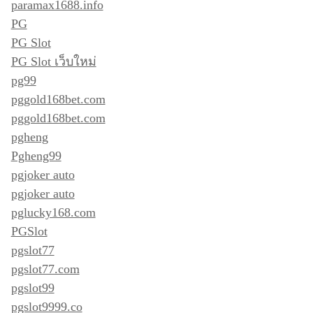
paramax1688.info
PG
PG Slot
PG Slot เว็บใหม่
pg99
pggold168bet.com
pggold168bet.com
pgheng
Pgheng99
pgjoker auto
pgjoker auto
pglucky168.com
PGSlot
pgslot77
pgslot77.com
pgslot99
pgslot9999.co