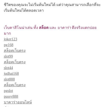
ชีวิตของคุณจะไม่เริ่มต้นใหม่ได้ แต่ว่าคุณสามารถเลือกที่จะ
อ
เริ่มต้นใหม่ได้ตลอดเวลา
ง
เว็บคาสิโนน่าเล่น ทั้ง
สล็อต
และ
บาคาร่า
ตึงจริงแตกบ่อย
มาก
joker123
pg168
สล็อตเว็บตรง
slot99
สล็อตเว็บตรง
slot44
judhai168
slot888
สล็อตเว็บตรง
pgslot
pussy888
บาคาร่าออนไลน์