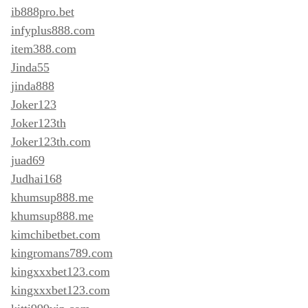
ib888pro.bet
infyplus888.com
item388.com
Jinda55
jinda888
Joker123
Joker123th
Joker123th.com
juad69
Judhai168
khumsup888.me
khumsup888.me
kimchibetbet.com
kingromans789.com
kingxxxbet123.com
kingxxxbet123.com