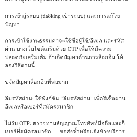
การเข้าสู่ระบบ (tia8king เข้าระบบ) และการแก้ไข
ปัญหา
การเข้าใช้งานธรรมดาจะใช้ชื่อผู้ใช้/อีเมล และรหัส
ผ่าน บางเว็บไซต์เสริมด้วย OTP เพื่อให้มีความ
ปลอดภัยเสริมเติม ถ้าเกิดปัญหาด้านการล็อกอิน ให้
ลองวิธีตามนี้
ขจัดปัญหาล็อกอินที่พบมาก
ลืมรหัสผ่าน: ใช้ฟังก์ชัน “ลืมรหัสผ่าน” เพื่อรีเซ็ตผ่าน
อีเมลหรือเบอร์ที่สมัครสมาชิก
ไม่รับ OTP: ตรวจทานสัญญาณโทรศัพท์มือถือและก็
เบอร์ที่สมัครสมาชิก — ขอส่งซ้ำหรือแจ้งข้างบริการ