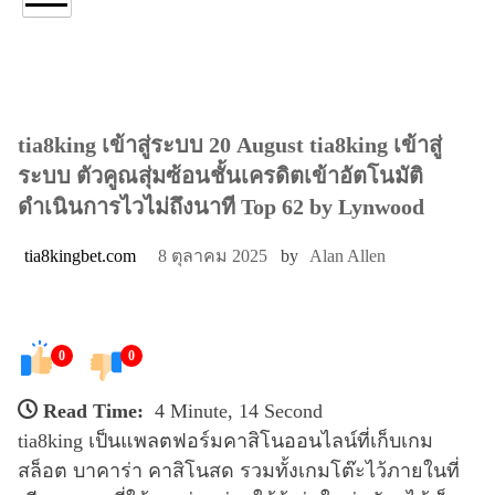
tia8king เข้าสู่ระบบ 20 August tia8king เข้าสู่
ระบบ ตัวคูณสุ่มซ้อนชั้นเครดิตเข้าอัตโนมัติ
ดำเนินการไวไม่ถึงนาที Top 62 by Lynwood
tia8kingbet.com
8 ตุลาคม 2025
by
Alan Allen
0
0
Read Time:
4 Minute, 14 Second
tia8king เป็นแพลตฟอร์มคาสิโนออนไลน์ที่เก็บเกม
สล็อต บาคาร่า คาสิโนสด รวมทั้งเกมโต๊ะไว้ภายในที่