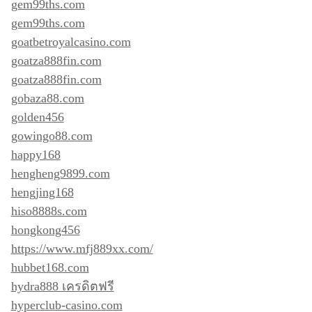
gem99ths.com
gem99ths.com
goatbetroyalcasino.com
goatza888fin.com
goatza888fin.com
gobaza88.com
golden456
gowingo88.com
happy168
hengheng9899.com
hengjing168
hiso8888s.com
hongkong456
https://www.mfj889xx.com/
hubbet168.com
hydra888 เครดิตฟรี
hyperclub-casino.com