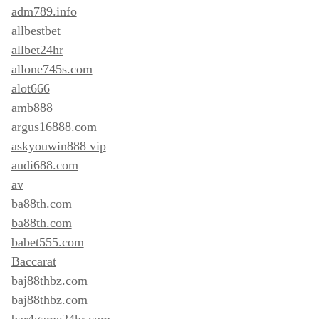
adm789.info
allbestbet
allbet24hr
allone745s.com
alot666
amb888
argus16888.com
askyouwin888 vip
audi688.com
av
ba88th.com
ba88th.com
babet555.com
Baccarat
baj88thbz.com
baj88thbz.com
bar4game24hr.com