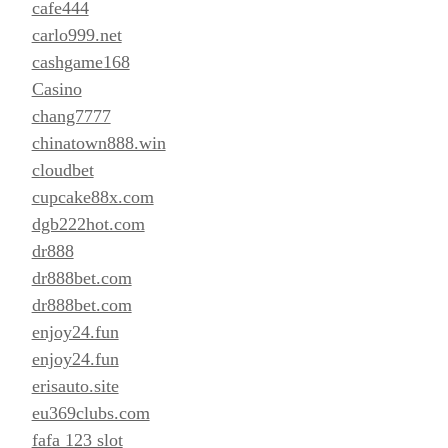
cafe444
carlo999.net
cashgame168
Casino
chang7777
chinatown888.win
cloudbet
cupcake88x.com
dgb222hot.com
dr888
dr888bet.com
dr888bet.com
enjoy24.fun
enjoy24.fun
erisauto.site
eu369clubs.com
fafa 123 slot