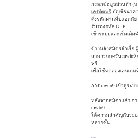
กรอกข้อมูลส่วนตัว (ห
เครดิตฟรี
บัญชีธนาคา
ตั้งรหัสผ่านที่ปลอดภัย
รับรองรหัส OTP
เข้าระบบและเริ่มเดิมพ
ข้างหลังสมัครสำเร็จ ผู
สามารถกดรับ mwin9 
ฟรี
เพื่อใช้ทดลองเล่นเกมท
การ mwin9 เข้าสู่ระบบ
หลังจากสมัครแล้ว การ
mwin9
ให้ความสำคัญกับระบบ
หลายชั้น