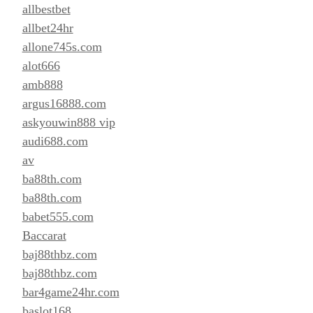
allbestbet
allbet24hr
allone745s.com
alot666
amb888
argus16888.com
askyouwin888 vip
audi688.com
av
ba88th.com
ba88th.com
babet555.com
Baccarat
baj88thbz.com
baj88thbz.com
bar4game24hr.com
baslot168