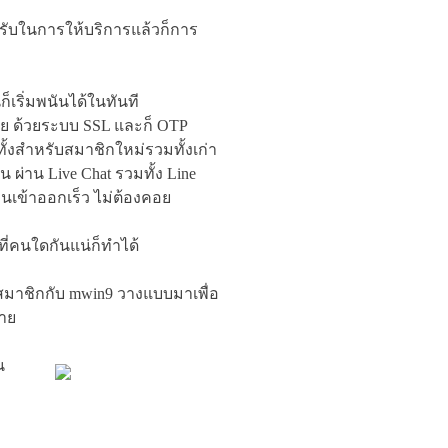
รับในการให้บริการแล้วก็การ
นก็เริ่มพนันได้ในทันที
ราย ด้วยระบบ SSL และก็ OTP
ั้งสำหรับสมาชิกใหม่รวมทั้งเก่า
น ผ่าน Live Chat รวมทั้ง Line
นเข้าออกเร็ว ไม่ต้องคอย
ที่คนใดกันแน่ก็ทำได้
สมาชิกกับ mwin9 วางแบบมาเพื่อ
าย
น