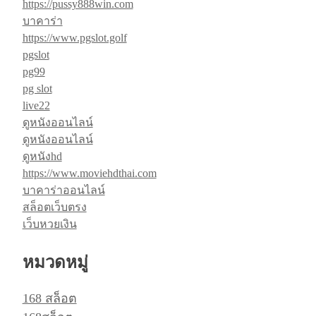
https://pussy888win.com
บาคาร่า
https://www.pgslot.golf
pgslot
pg99
pg slot
live22
ดูหนังออนไลน์
ดูหนังออนไลน์
ดูหนังhd
https://www.moviehdthai.com
บาคาร่าออนไลน์
สล็อตเว็บตรง
เว็บหวยเงิน
หมวดหมู่
168 สล็อต