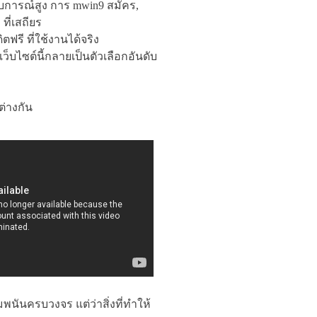
บการณ์สูง การ mwin9 สมัคร,
ที่เสถียร
ฟรี ที่ใช้งานได้จริง
เว็บไซต์นี้กลายเป็นตัวเลือกอันดับ
ต่างกัน
พนันครบวงจร แต่ว่าสิ่งที่ทำให้