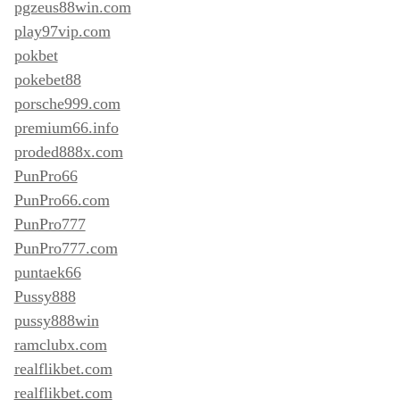
pgzeus88win.com
play97vip.com
pokbet
pokebet88
porsche999.com
premium66.info
proded888x.com
PunPro66
PunPro66.com
PunPro777
PunPro777.com
puntaek66
Pussy888
pussy888win
ramclubx.com
realflikbet.com
realflikbet.com