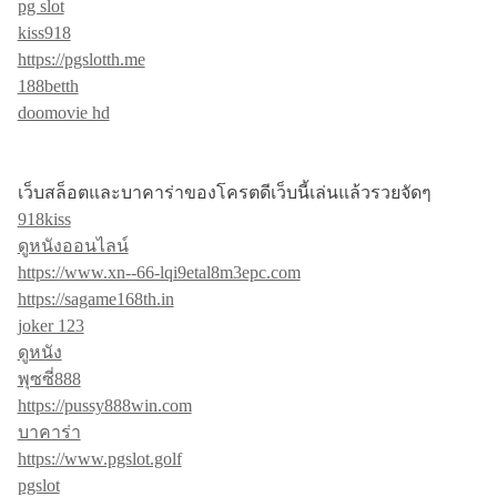
pg slot
kiss918
https://pgslotth.me
188betth
doomovie hd
เว็บสล็อตและบาคาร่าของโครตดีเว็บนี้เล่นแล้วรวยจัดๆ
918kiss
ดูหนังออนไลน์
https://www.xn--66-lqi9etal8m3epc.com
https://sagame168th.in
joker 123
ดูหนัง
พุซซี่888
https://pussy888win.com
บาคาร่า
https://www.pgslot.golf
pgslot