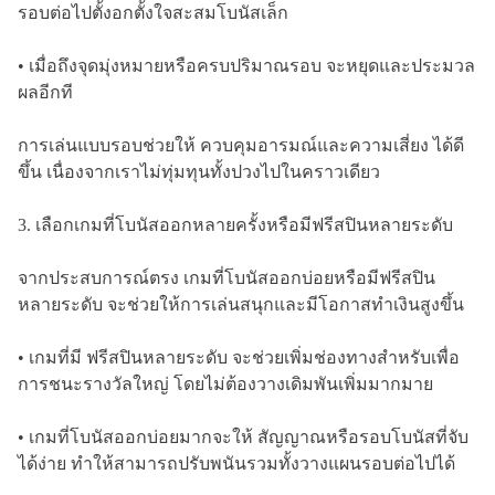
รอบต่อไปตั้งอกตั้งใจสะสมโบนัสเล็ก
• เมื่อถึงจุดมุ่งหมายหรือครบปริมาณรอบ จะหยุดและประมวล
ผลอีกที
การเล่นแบบรอบช่วยให้ ควบคุมอารมณ์และความเสี่ยง ได้ดี
ขึ้น เนื่องจากเราไม่ทุ่มทุนทั้งปวงไปในคราวเดียว
3. เลือกเกมที่โบนัสออกหลายครั้งหรือมีฟรีสปินหลายระดับ
จากประสบการณ์ตรง เกมที่โบนัสออกบ่อยหรือมีฟรีสปิน
หลายระดับ จะช่วยให้การเล่นสนุกและมีโอกาสทำเงินสูงขึ้น
• เกมที่มี ฟรีสปินหลายระดับ จะช่วยเพิ่มช่องทางสำหรับเพื่อ
การชนะรางวัลใหญ่ โดยไม่ต้องวางเดิมพันเพิ่มมากมาย
• เกมที่โบนัสออกบ่อยมากจะให้ สัญญาณหรือรอบโบนัสที่จับ
ได้ง่าย ทำให้สามารถปรับพนันรวมทั้งวางแผนรอบต่อไปได้