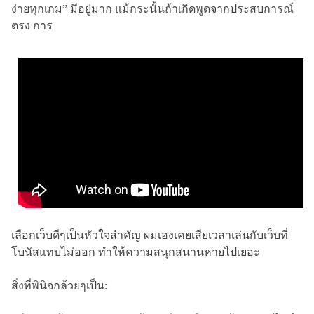
ง่ายทุกเกม” มีอยู่มาก แม้กระนั้นถ้าเกิดพูดจากประสบการณ์
ตรง การ
เลือกเว็บดีๆเป็นหัวใจสำคัญ ผมเองเคยเสียเวลาเล่นกับเว็บที่
โบนัสแทบไม่ออก ทำให้ความสนุกสนานหายไปเยอะ
สิ่งที่พินิจกล้วยๆเป็น: