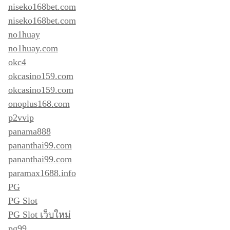
niseko168bet.com
niseko168bet.com
no1huay
no1huay.com
okc4
okcasino159.com
okcasino159.com
onoplus168.com
p2vvip
panama888
pananthai99.com
pananthai99.com
paramax1688.info
PG
PG Slot
PG Slot เว็บใหม่
pg99