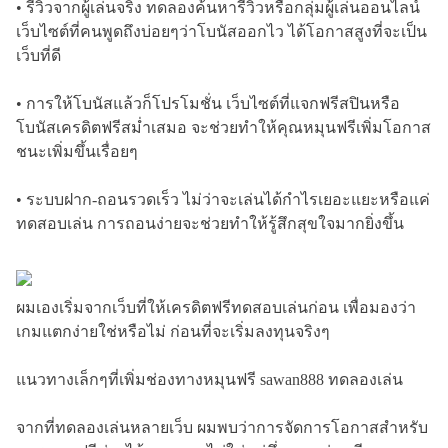
• รีวิวจากผู้เล่นจริง ทดลองค้นหารีวิวหรือกลุ่มผู้เล่นออนไลน์
เว็บไซต์ที่คนพูดถึงบ่อยๆว่าโบนัสออกไว ได้โอกาสสูงที่จะเป็น
เว็บที่ดี
• การให้โบนัสแล้วก็โปรโมชั่น เว็บไซต์ที่แจกฟรีสปินหรือ
โบนัสเครดิตฟรีสม่ำเสมอ จะช่วยทำให้คุณหมุนฟรีเพิ่มโอกาส
ชนะเพิ่มขึ้นเรื่อยๆ
• ระบบฝาก-ถอนรวดเร็ว ไม่ว่าจะเล่นได้กำไรเยอะแยะหรือแค่
ทดสอบเล่น การถอนง่ายจะช่วยทำให้รู้สึกสุขใจมากยิ่งขึ้น
ผมเองเริ่มจากเว็บที่ให้เครดิตฟรีทดสอบเล่นก่อน เพื่อมองว่า
เกมแตกง่ายใช่หรือไม่ ก่อนที่จะเริ่มลงทุนจริงๆ
แนวทางเล็กๆที่เพิ่มช่องทางหมุนฟรี sawan888 ทดลองเล่น
จากที่ทดลองเล่นหลายเว็บ ผมพบว่าการจัดการโอกาสสำหรับ