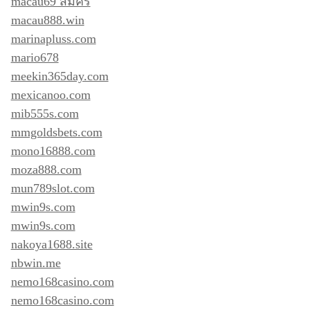
macau69 สมัคร
macau888.win
marinapluss.com
mario678
meekin365day.com
mexicanoo.com
mib555s.com
mmgoldsbets.com
mono16888.com
moza888.com
mun789slot.com
mwin9s.com
mwin9s.com
nakoya1688.site
nbwin.me
nemo168casino.com
nemo168casino.com