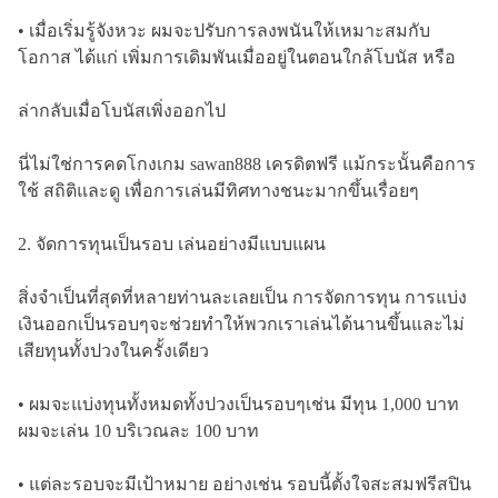
• เมื่อเริ่มรู้จังหวะ ผมจะปรับการลงพนันให้เหมาะสมกับ
โอกาส ได้แก่ เพิ่มการเดิมพันเมื่ออยู่ในตอนใกล้โบนัส หรือ
ล่ากลับเมื่อโบนัสเพิ่งออกไป
นี่ไม่ใช่การคดโกงเกม sawan888 เครดิตฟรี แม้กระนั้นคือการ
ใช้ สถิติและดู เพื่อการเล่นมีทิศทางชนะมากขึ้นเรื่อยๆ
2. จัดการทุนเป็นรอบ เล่นอย่างมีแบบแผน
สิ่งจำเป็นที่สุดที่หลายท่านละเลยเป็น การจัดการทุน การแบ่ง
เงินออกเป็นรอบๆจะช่วยทำให้พวกเราเล่นได้นานขึ้นและไม่
เสียทุนทั้งปวงในครั้งเดียว
• ผมจะแบ่งทุนทั้งหมดทั้งปวงเป็นรอบๆเช่น มีทุน 1,000 บาท
ผมจะเล่น 10 บริเวณละ 100 บาท
• แต่ละรอบจะมีเป้าหมาย อย่างเช่น รอบนี้ตั้งใจสะสมฟรีสปิน