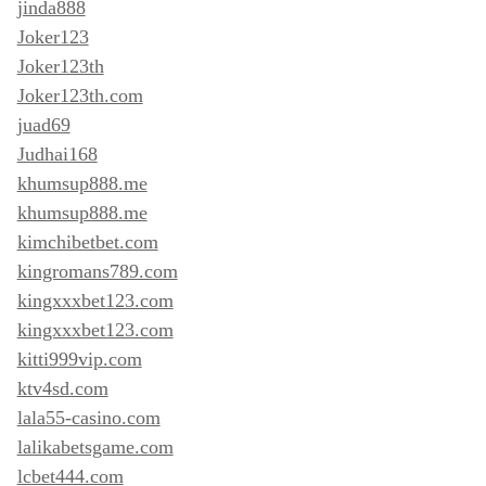
jinda888
Joker123
Joker123th
Joker123th.com
juad69
Judhai168
khumsup888.me
khumsup888.me
kimchibetbet.com
kingromans789.com
kingxxxbet123.com
kingxxxbet123.com
kitti999vip.com
ktv4sd.com
lala55-casino.com
lalikabetsgame.com
lcbet444.com