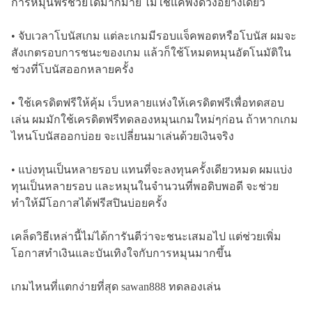
การหมุนฟรีช่วยได้มากมาย ไม่ใช่แค่พึ่งดวงอย่างเดียว
• จับเวลาโบนัสเกม แต่ละเกมมีรอบแจ็คพอตหรือโบนัส ผมจะ
สังเกตรอบการชนะของเกม แล้วก็ใช้โหมดหมุนอัตโนมัติใน
ช่วงที่โบนัสออกหลายครั้ง
• ใช้เครดิตฟรีให้คุ้ม เว็บหลายแห่งให้เครดิตฟรีเพื่อทดสอบ
เล่น ผมมักใช้เครดิตฟรีทดลองหมุนเกมใหม่ๆก่อน ถ้าหากเกม
ไหนโบนัสออกบ่อย จะเปลี่ยนมาเล่นด้วยเงินจริง
• แบ่งทุนเป็นหลายรอบ แทนที่จะลงทุนครั้งเดียวหมด ผมแบ่ง
ทุนเป็นหลายรอบ และหมุนในจำนวนที่พอดิบพอดี จะช่วย
ทำให้มีโอกาสได้ฟรีสปินบ่อยครั้ง
เคล็ดวิธีเหล่านี้ไม่ได้การันตีว่าจะชนะเสมอไป แต่ช่วยเพิ่ม
โอกาสทำเงินและบันเทิงใจกับการหมุนมากขึ้น
เกมไหนที่แตกง่ายที่สุด sawan888 ทดลองเล่น