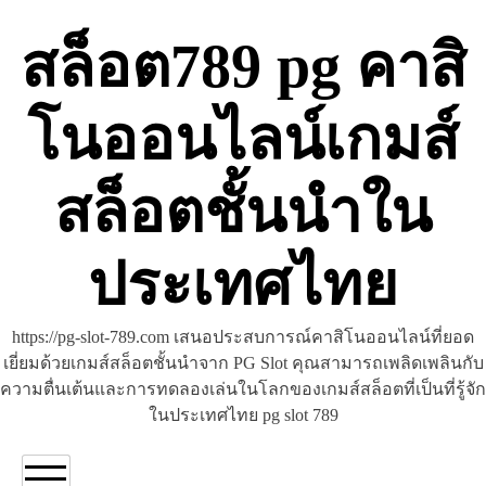
Skip
to
สล็อต789 pg คาสิ
content
โนออนไลน์เกมส์
สล็อตชั้นนำใน
ประเทศไทย
https://pg-slot-789.com เสนอประสบการณ์คาสิโนออนไลน์ที่ยอด
เยี่ยมด้วยเกมส์สล็อตชั้นนำจาก PG Slot คุณสามารถเพลิดเพลินกับ
ความตื่นเต้นและการทดลองเล่นในโลกของเกมส์สล็อตที่เป็นที่รู้จัก
ในประเทศไทย pg slot 789