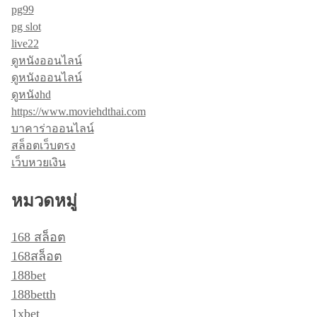
pg99
pg slot
live22
ดูหนังออนไลน์
ดูหนังออนไลน์
ดูหนังhd
https://www.moviehdthai.com
บาคาร่าออนไลน์
สล็อตเว็บตรง
เว็บหวยเงิน
หมวดหมู่
168 สล็อต
168สล็อต
188bet
188betth
1xbet