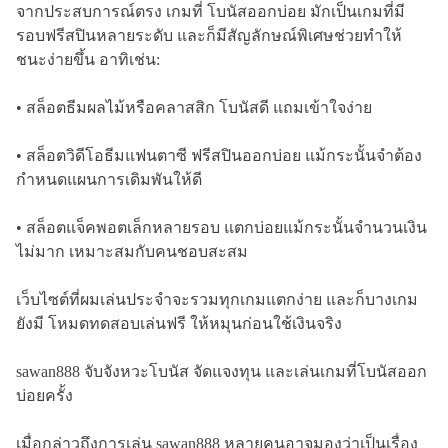
จากประสบการณ์ตรง เกมที่ โบนัสออกบ่อย มักเป็นเกมที่มี
รอบฟรีสปินหลายระดับ และก็มีสัญลักษณ์พิเศษช่วยทำให้
ชนะง่ายขึ้น อาทิเช่น:
• สล็อตธีมผลไม้หรือคลาสสิก โบนัสดี แถมเข้าใจง่าย
• สล็อตวิดีโอธีมแฟนตาซี ฟรีสปินออกบ่อย แม้กระนั้นจำต้อง
กำหนดแผนการเดิมพันให้ดี
• สล็อตแจ็คพอตเล็กหลายรอบ แตกบ่อยแม้กระนั้นจำนวนเงิน
ไม่มาก เหมาะสมกับคนชอบสะสม
เว็บไซต์ที่ผมเล่นประจำจะรวมทุกเกมแตกง่าย และก็บางเกม
ยังมี โหมดทดสอบเล่นฟรี ให้หมุนก่อนใช้เงินจริง
sawan888 จับจังหวะโบนัส จัดแจงทุน และเล่นเกมที่โบนัสออก
บ่อยครั้ง
เมื่อกล่าวถึงการเล่น sawan888 หลายคนอาจมองว่าเป็นเรื่อง