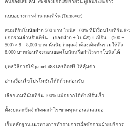
คืนยอดเสีย คืน 5% ของยอดเสียรายวัน ผู้เล่นระยะยาว
แบบอย่างการคำนวณเทิร์น (Turnover)
สมมติรับโบนัสฝาก 500 บาท โบนัส 100% ที่มีเงื่อนไขเทิร์น 8×:
ยอดรวมสำหรับเทิร์น = (ยอดฝาก + โบนัส) × เทิร์น = (500 +
500) × 8 = 8,000 บาท นั่นนับว่าคุณจำต้องเดิมพันรวมให้ถึง
8,000 บาทก่อนที่จะถอนยอดโบนัสหรือกำไรจากโบนัสได้
ยุทธวิธีการใช้ gamehit88 เครดิตฟรี ให้คุ้มค่า
อ่านเงื่อนไขโปรโมชั่นให้ถี่ถ้วนก่อนรับ
เลือกเกมที่นับเทิร์น 100% แม้อยากได้ทำเทิร์นเร็ว
ตั้งงบและขีดจำกัดผลกำไร/ขาดทุนก่อนเล่นเสมอ
เก็บหลักฐานแนวทางการทำรายการเผื่อซักถามฝ่ายบริการ