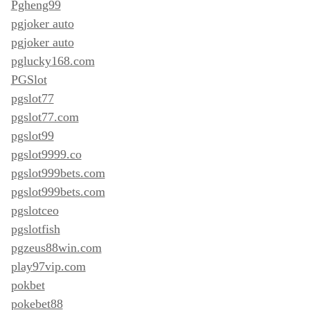
Pgheng99
pgjoker auto
pgjoker auto
pglucky168.com
PGSlot
pgslot77
pgslot77.com
pgslot99
pgslot9999.co
pgslot999bets.com
pgslot999bets.com
pgslotceo
pgslotfish
pgzeus88win.com
play97vip.com
pokbet
pokebet88