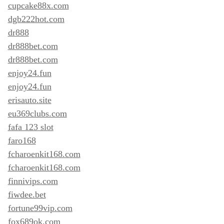
cupcake88x.com
dgb222hot.com
dr888
dr888bet.com
dr888bet.com
enjoy24.fun
enjoy24.fun
erisauto.site
eu369clubs.com
fafa 123 slot
faro168
fcharoenkit168.com
fcharoenkit168.com
finnivips.com
fiwdee.bet
fortune99vip.com
fox689ok.com