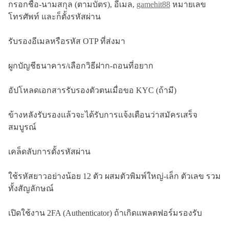
กรอกชื่อ-นามสกุล (ตามบัตร), อีเมล,
gamehit88
หมายเลข
โทรศัพท์ และก็ตั้งรหัสผ่าน
รับรองอีเมลหรือรหัส OTP ที่ส่งมา
ผูกบัญชีธนาคาร/เลือกวิธีฝาก-ถอนที่อยาก
อัปโหลดเอกสารรับรองตัวตนเมื่อขอ KYC (ถ้ามี)
ข้างหลังรับรองแล้วจะได้รับการแจ้งเตือนว่าสมัครเสร็จ
สมบูรณ์
เคล็ดลับการตั้งรหัสผ่าน
ใช้รหัสยาวอย่างน้อย 12 ตัว ผสมตัวพิมพ์ใหญ่-เล็ก ตัวเลข รวม
ทั้งสัญลักษณ์
เปิดใช้งาน 2FA (Authenticator) ถ้าเกิดแพลตฟอร์มรองรับ