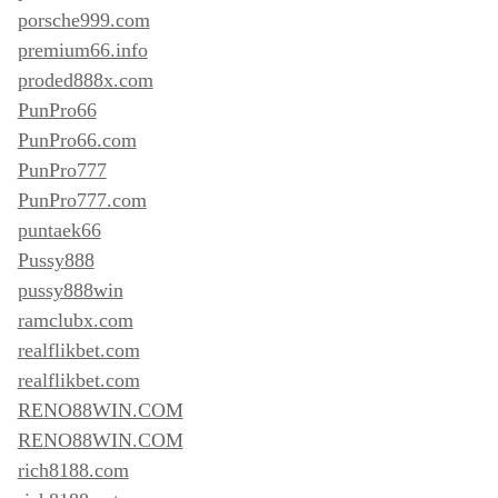
porsche999.com
premium66.info
proded888x.com
PunPro66
PunPro66.com
PunPro777
PunPro777.com
puntaek66
Pussy888
pussy888win
ramclubx.com
realflikbet.com
realflikbet.com
RENO88WIN.COM
RENO88WIN.COM
rich8188.com