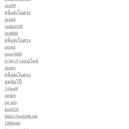
slot99
สล็อตเว็บตรง
slot44
judhai168
slot888
สล็อตเว็บตรง
pgslot
pussy888
บาคาร่าออนไลน์
slotxo
สล็อตเว็บตรง
ดูหนังโป๊
1xbetth
pgslot
pg slot
kiss918
https://pgslotth.me
188betth