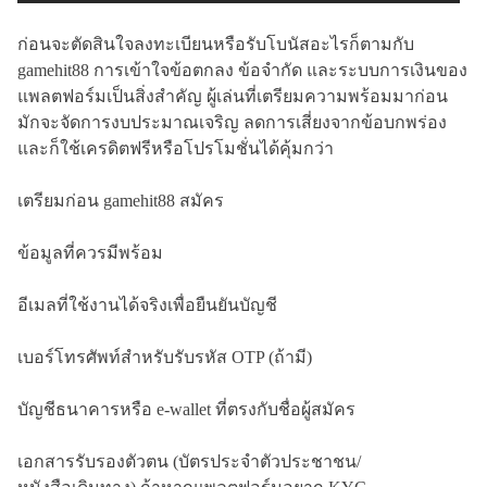
ก่อนจะตัดสินใจลงทะเบียนหรือรับโบนัสอะไรก็ตามกับ
gamehit88 การเข้าใจข้อตกลง ข้อจำกัด และระบบการเงินของ
แพลตฟอร์มเป็นสิ่งสำคัญ ผู้เล่นที่เตรียมความพร้อมมาก่อน
มักจะจัดการงบประมาณเจริญ ลดการเสี่ยงจากข้อบกพร่อง
และก็ใช้เครดิตฟรีหรือโปรโมชั่นได้คุ้มกว่า
เตรียมก่อน gamehit88 สมัคร
ข้อมูลที่ควรมีพร้อม
อีเมลที่ใช้งานได้จริงเพื่อยืนยันบัญชี
เบอร์โทรศัพท์สำหรับรับรหัส OTP (ถ้ามี)
บัญชีธนาคารหรือ e-wallet ที่ตรงกับชื่อผู้สมัคร
เอกสารรับรองตัวตน (บัตรประจำตัวประชาชน/