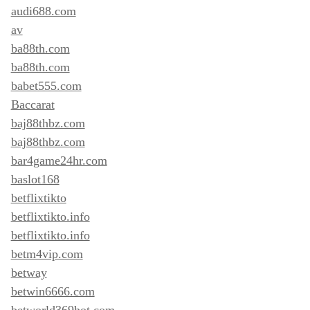
audi688.com
av
ba88th.com
ba88th.com
babet555.com
Baccarat
baj88thbz.com
baj88thbz.com
bar4game24hr.com
baslot168
betflixtikto
betflixtikto.info
betflixtikto.info
betm4vip.com
betway
betwin6666.com