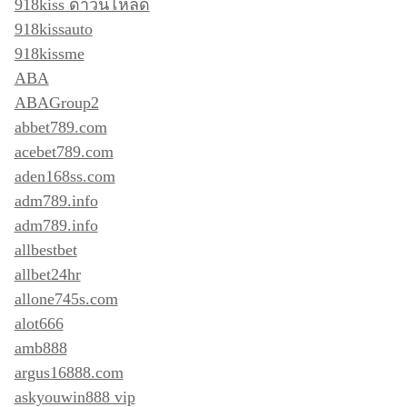
918kiss ดาวน์โหลด
918kissauto
918kissme
ABA
ABAGroup2
abbet789.com
acebet789.com
aden168ss.com
adm789.info
adm789.info
allbestbet
allbet24hr
allone745s.com
alot666
amb888
argus16888.com
askyouwin888 vip