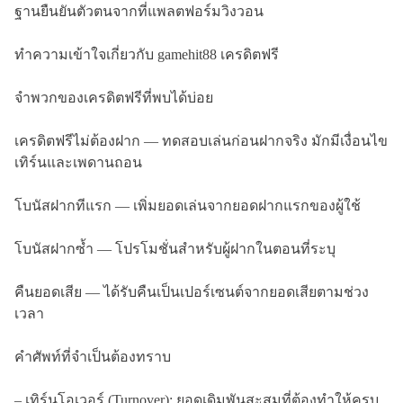
ฐานยืนยันตัวตนจากที่แพลตฟอร์มวิงวอน
ทำความเข้าใจเกี่ยวกับ gamehit88 เครดิตฟรี
จำพวกของเครดิตฟรีที่พบได้บ่อย
เครดิตฟรีไม่ต้องฝาก — ทดสอบเล่นก่อนฝากจริง มักมีเงื่อนไข
เทิร์นและเพดานถอน
โบนัสฝากทีแรก — เพิ่มยอดเล่นจากยอดฝากแรกของผู้ใช้
โบนัสฝากซ้ำ — โปรโมชั่นสำหรับผู้ฝากในตอนที่ระบุ
คืนยอดเสีย — ได้รับคืนเป็นเปอร์เซนต์จากยอดเสียตามช่วง
เวลา
คำศัพท์ที่จำเป็นต้องทราบ
– เทิร์นโอเวอร์ (Turnover): ยอดเดิมพันสะสมที่ต้องทำให้ครบ