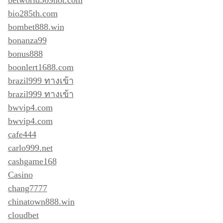
betworld369hot.com
bio285th.com
bombet888.win
bonanza99
bonus888
boonlert1688.com
brazil999 ทางเข้า
brazil999 ทางเข้า
bwvip4.com
bwvip4.com
cafe444
carlo999.net
cashgame168
Casino
chang7777
chinatown888.win
cloudbet