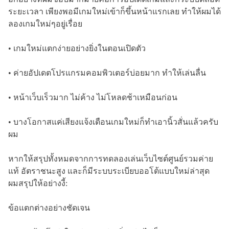
ระยะเวลา เพียงพอมีเกมใหม่เข้าก็ขึ้นหน้าแรกเลย ทำให้ผมได้
ลองเกมใหม่ๆอยู่เรื่อย
• เกมใหม่แตกง่ายอย่างยิ่งในตอนเปิดตัว
• ค่ายอัปเดตโปรแกรมคอมพิวเตอร์บ่อยมาก ทำให้เล่นลื่น
• หน้าเว็บเร็วมาก ไม่ค้าง ไม่โหลดช้าเหมือนก่อน
• บางโอกาสแค่เสียงแจ้งเตือนเกมใหม่ก็ทำเอานิ้วสั่นแล้วครับ
ผม
หากให้สรุปทั้งหมดจากการทดลองเล่นเว็บไซต์ศูนย์รวมค่าย
แท้ อัตราชนะสูง และก็มีระบบระเบียบออโต้แบบใหม่ล่าสุด
ผมสรุปให้อย่างงี้:
ข้อแตกต่างอย่างชัดเจน