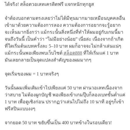
ได้จริง! สล็อตวอเลทเครดิตฟรี แจกหนักทุกยูส
จำต้องบอกตามตรงเลยว่าไม่ได้มีทุนมากมายเหมือนบุคคลอื่น
เข้ามาด้วยความต้องการลอง ความต้องการอยากจะรู้อยาก
จะเห็นมากยิ่งกว่า แม้กระนั้นสิ่งหนึ่งที่ทำให้ผมอยู่กับเกมนี้มา
จนถึงวันนี้ เป็นคำว่า “ไม่มีอย่างน้อย” เนี่ยล่ะ เนื่องจากถ้าเกิด
ที่ใดเริ่มต้นเบทครั้งละ 5–10 บาท ผมก็อาจจะไม่กล้าเล่นแน่ๆ
แม้กระนั้นพอเพียงพบเว็บไซต์
สล็อต888
ที่ให้เริ่มแค่ 1 บาท
มันเลยกลายเป็นจุดแปลงสำคัญของผมมากๆ
จุดเริ่มของผม = 1 บาทจริงๆ
วันนั้นผมเพิ่มเติมเข้าไปเพียงแค่ 50 บาท ผ่านวอเลทเนื่องจาก
ว่าสบาย ไม่ต้องผูกบัญชี พอเพียงเข้าเกมปุ๊บก็ลองเบทขั้นต่ำแค่
1 บาท เพื่อดูเชิงก่อน ปรากฏว่าเล่นไปไม่ถึง 10 นาที อยู่ๆก็เข้า
ฟรีสปินแบบงงๆ
จากยอด 50 บาท ขยับขึ้นเป็น 400 บาทข้างในรอบเดียว!