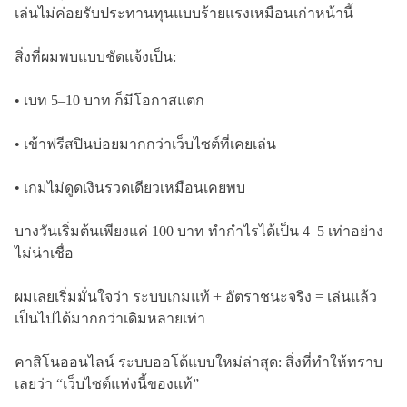
เล่นไม่ค่อยรับประทานทุนแบบร้ายแรงเหมือนเก่าหน้านี้
สิ่งที่ผมพบแบบชัดแจ้งเป็น:
• เบท 5–10 บาท ก็มีโอกาสแตก
• เข้าฟรีสปินบ่อยมากกว่าเว็บไซต์ที่เคยเล่น
• เกมไม่ดูดเงินรวดเดียวเหมือนเคยพบ
บางวันเริ่มต้นเพียงแค่ 100 บาท ทำกำไรได้เป็น 4–5 เท่าอย่าง
ไม่น่าเชื่อ
ผมเลยเริ่มมั่นใจว่า ระบบเกมแท้ + อัตราชนะจริง = เล่นแล้ว
เป็นไปได้มากกว่าเดิมหลายเท่า
คาสิโนออนไลน์ ระบบออโต้แบบใหม่ล่าสุด: สิ่งที่ทำให้ทราบ
เลยว่า “เว็บไซต์แห่งนี้ของแท้”