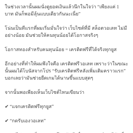
ในช่วงเวลานั้นผมนั่งดูยอดเงินแล้วนึกในใจว่า “เพียงแค่ 1
บาท มันก็พอมีลุ้นแบบเดียวกันนะเนี่ย”
โน่นเป็นทีแรกที่ผมเริ่มมั่นใจว่า เว็บไซต์ที่มี สล็อตวอเลท ไม่มี
อย่างน้อย มันช่วยให้คนทุนน้อยได้โอกาสจริงๆ
โอกาสทองสำหรับคนทุนน้อย = เครดิตฟรีที่ได้จริงทุกยูส
อีกอย่างที่ทำให้ผมพึงใจคือ เครดิตฟรีวอเลท เพราะว่าในขณะ
นั้นผมได้โบนัสจากโปร “รับเครดิตฟรีหลังเพิ่มเติมคราวแรก”
บอกเลยว่ามันช่วยยืดเกมได้นานขึ้นแบบสุดๆ
จากนั้นพอเพียงเห็นเว็บไซต์ไหนเขียนว่า
✔ “แจกเครดิตฟรีทุกยูส”
✔ “กดรับเองวอเลท”