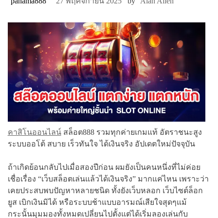
panama888
27 พฤศจิกายน 2025
by
Alan Allen
คาสิโนออนไลน์
สล็อต888 รวมทุกค่ายเกมแท้ อัตราชนะสูง
ระบบออโต้ สบาย เร็วทันใจ ได้เงินจริง อัปเดตใหม่ปัจจุบัน
ถ้าเกิดย้อนกลับไปเมื่อสองปีก่อน ผมยังเป็นคนหนึ่งที่ไม่ค่อย
เชื่อเรื่อง “เว็บสล็อตเล่นแล้วได้เงินจริง” มากแค่ไหน เพราะว่า
เคยประสบพบปัญหาหลายชนิด ทั้งยังเว็บหลอก เว็บไซต์ล็อก
ยูส เบิกเงินมิได้ หรือระบบช้าแบบอารมณ์เสียใจสุดๆแม้
กระนั้นมุมมองทั้งหมดเปลี่ยนไปตั้งแต่ได้เริ่มลองเล่นกับ