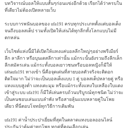
บทวิจารณ์บอลให้แบบสั้นๆก่อนแข่งอีกด้วย เรียกได้ว่าครบใน
ที่เดียวไม่ต้องเปิดหลายเว็บ
ระบบการพนันบอลของ ufa191 ครบทุกประเภทตั้งแต่บอลเต็ง
จนถึงบอลสเต็ป รวมทั้งเปิดให้เล่นได้ทุกลีกทั้งโลกแบบไม่มี
ตกหล่น
เว็บไซต์แห่งนี้มิได้เปิดให้แทงแค่บอลลีกใหญ่ๆอย่างพรีเมียร์
ลีก ลาลีกา หรือบุนเดสลีกาเท่านั้น แม้กระนั้นยังรวมถึงลีกเล็ก
ลีกสมัครเล่น แม้กระทั้งบอลเยาวชนหรือบอลหญิงก็มีให้
เล่นufa191 ทางเข้า นี่คือจุดเด่นที่สายบอลตัวจริงจะติดอก
ติดใจมาก ไม่ว่าจะเป็นบอลเต็งแบบ 1 คู่ บอลสเต็ปหลายคู่ หรือ
แทงแบบสูงต่ำ แทงเตะมุม หรือแม้กระทั้งแทงใบเหลืองใบแดง
เข้าสู่ระบบ ufa191 ก็มีให้เล่นครบถ้วนบริบูรณ์ทุกชนิด ไม่ว่าจะ
เป็นคนชอบเล่นแบบลำพัง หรือสายลุ้นแบบหลายคู่ในโพย
เดียว ที่นี่ตอบโจทย์ทุกวิธีการเดิมพัน
ufa191 ค่าน้ำประปาเยี่ยมที่สุดในตลาดแทงบอลออนไลน์
ประกันว่าคุ้มค่าทุกโพย ทุกคู่ที่คุณเลือกเล่น