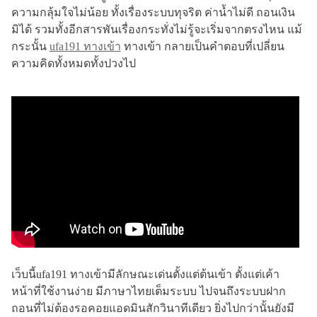
ความกลุ้มใจไม่น้อย ทั้งเรื่องระบบทุจริต ค่าน้ำไม่ดี ถอนเงิน
มิได้ รวมทั้งอีกสารพันเรื่องกระทั่งไม่รู้จะเริ่มจากตรงไหน แม้
กระนั้น
ufa191 ทางเข้า
ทางเข้า กลายเป็นคำตอบที่เปลี่ยน
ความคิดทั้งหมดทั้งปวงไป
เว็บนี้ufa191 ทางเข้ามีลักษณะเด่นตั้งแต่ต้นเข้า ตั้งแต่เค้า
หน้าที่ใช้งานง่าย มีภาษาไทยเต็มระบบ ไปจนถึงระบบฝาก
ถอนที่ไม่ต้องรอคอยแอดมินสักวินาทีเดียว ยิ่งไปกว่านั้นยังมี