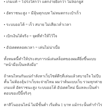
• เกมแท้ = โปร่งใสกว่า แตกง่ายยิ่งกว่า ไม่ล็อกยูส
• อัตราชนะสูง = มีลุ้นทุกเบท ไม่หมดกระเป๋าเร็ว
• ระบบออโต้ = เร็ว สบาย ไม่เสียเวล่ำเวลา
• เบิกเงินได้จริง = จุดที่ทำให้ไว้ใจ
• อัปเดตตลอดเวลา = เล่นไม่น่าเบื่อ
ทั้งหมดนี้ทำให้ประสบการณ์เล่นสล็อตของผมดียิ่งขึ้นแบบ
“หน้ามือเป็นหลังมือ”
ถ้าคนไหนกันแน่กำลังหาเว็บไซต์ดีๆที่เล่นแล้วสบายใจ ไม่บีบ
คั้น ไม่ต้องลุ้นว่าเว็บจะจ่ายไหม ผมว่าต้นแบบเว็บ รวมทุกค่าย
เกมแท้ อัตราชนะสูง ระบบออโต้ อัปเดตใหม่ นี่แหละเป็นคำ
ตอบของปีนี้จริงๆ
คาสิโนออนไลน์ ไม่มีขั้นต่ำ เริ่มต้น 1 บาท แม้กระนั้นทำกำไร