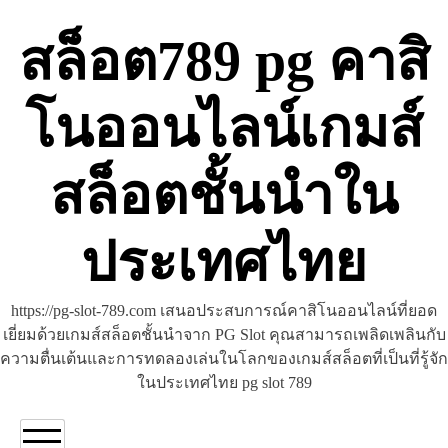
Skip
to
สล็อต789 pg คาสิ
content
โนออนไลน์เกมส์
สล็อตชั้นนำใน
ประเทศไทย
https://pg-slot-789.com เสนอประสบการณ์คาสิโนออนไลน์ที่ยอด
เยี่ยมด้วยเกมส์สล็อตชั้นนำจาก PG Slot คุณสามารถเพลิดเพลินกับ
ความตื่นเต้นและการทดลองเล่นในโลกของเกมส์สล็อตที่เป็นที่รู้จัก
ในประเทศไทย pg slot 789