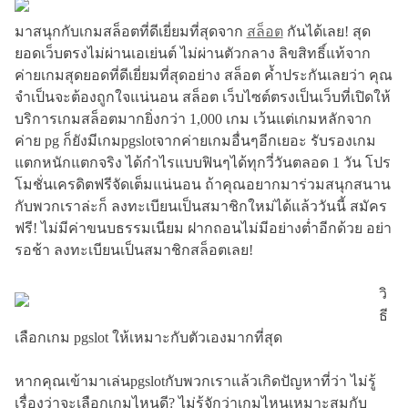
มาสนุกกับเกมสล็อตที่ดีเยี่ยมที่สุดจาก
สล็อต
กันได้เลย! สุด
ยอดเว็บตรงไม่ผ่านเอเย่นต์ ไม่ผ่านตัวกลาง ลิขสิทธิ์แท้จาก
ค่ายเกมสุดยอดที่ดีเยี่ยมที่สุดอย่าง สล็อต ค้ำประกันเลยว่า คุณ
จำเป็นจะต้องถูกใจแน่นอน สล็อต เว็บไซต์ตรงเป็นเว็บที่เปิดให้
บริการเกมสล็อตมากยิ่งกว่า 1,000 เกม เว้นแต่เกมหลักจาก
ค่าย pg ก็ยังมีเกมpgslotจากค่ายเกมอื่นๆอีกเยอะ รับรองเกม
แตกหนักแตกจริง ได้กำไรแบบฟินๆได้ทุกวี่วันตลอด 1 วัน โปร
โมชั่นเครดิตฟรีจัดเต็มแน่นอน ถ้าคุณอยากมาร่วมสนุกสนาน
กับพวกเราล่ะก็ ลงทะเบียนเป็นสมาชิกใหม่ได้แล้ววันนี้ สมัคร
ฟรี! ไม่มีค่าขนบธรรมเนียม ฝากถอนไม่มีอย่างต่ำอีกด้วย อย่า
รอช้า ลงทะเบียนเป็นสมาชิกสล็อตเลย!
วิ
ธี
เลือกเกม pgslot ให้เหมาะกับตัวเองมากที่สุด
หากคุณเข้ามาเล่นpgslotกับพวกเราแล้วเกิดปัญหาที่ว่า ไม่รู้
เรื่องว่าจะเลือกเกมไหนดี? ไม่รู้จักว่าเกมไหนเหมาะสมกับ