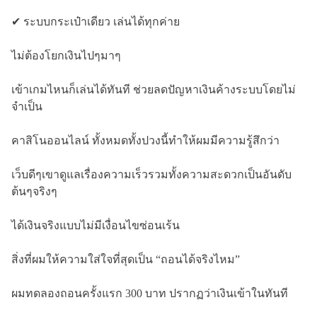
✔ ระบบกระเป๋าเดียว เล่นได้ทุกค่าย
ไม่ต้องโยกเงินไปๆมาๆ
เข้าเกมไหนก็เล่นได้ทันที ช่วยลดปัญหาเงินค้างระบบโดยไม่
จำเป็น
คาสิโนออนไลน์ ทั้งหมดทั้งปวงนี้ทำให้ผมมีความรู้สึกว่า
เว็บดีๆเขาดูแลเรื่องความเร็วรวมทั้งความสะดวกเป็นอันดับ
ต้นๆจริงๆ
ได้เงินจริงแบบไม่มีเงื่อนไขซ่อนเร้น
สิ่งที่ผมให้ความใส่ใจที่สุดเป็น “ถอนได้จริงไหม”
ผมทดลองถอนครั้งแรก 300 บาท ปรากฏว่าเงินเข้าในทันที