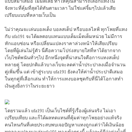
แบบสม่ำเสมอ ไม่มีดีเลย์ ทำให้คุณสามารถเลือกแทงใน
จังหวะที่คุ้มที่สุดได้ทันตามเวลา ไม่ใช่แค่จิ้มๆไปแล้วเสีย
เปรียบแบบที่หลายเว็บเป็น
ไม่ว่าคุณจะเล่นบอลเต็ง บอลสเต็ป หรือบอลไลฟ์ ทุกโพยที่แทง
กับ ufa191 จะได้ผลตอบแทนแบบเต็มเม็ดเต็มหน่วย ไม่มีการ
หักแอบซ่อน หรือเปลี่ยนแปลงราคาล่วงหน้าให้เสียเปรียบ
โดยที่ผู้เล่นไม่รู้ตัว นี่คือความโปร่งสบายใสที่หาได้ยากจาก
เว็บไซต์พนันทั่วๆไป อีกหนึ่งจุดที่น่าสนใจคือการแทงสเต็ป
หลายคู่ โดยปกติแล้วบางเว็บจะลดค่าน้ำประปาลงเมื่อจำนวน
คู่เพิ่มขึ้น แต่ เข้าสู่ระบบ ufa191 ยังคงให้ค่าน้ำประปาดีเสมอ
ในทุกคู่ที่เลือกเล่น ทำให้การแทงบอลชุดกับที่นี่ได้โอกาสทำ
เงินสูงยิ่งกว่าในระยะยาว
โดยรวมแล้ว ufa191 เป็นเว็บไซต์ที่รู้เรื่องผู้เล่นจริง ไม่เอา
เปรียบเทียบ และก็ได้ผลทดแทนที่คุ้มค่าทุกโพยอย่างแท้จริง
คนไหนกันที่เคยประสบพบเจอปัญหาแทงถูกแต่ว่าได้เงินน้อย
ทดลองแปลงมาเล่นufa191 ทางเข้าตรงนี้ แล้วจะรู้ดีว่าค่าน้ำที่