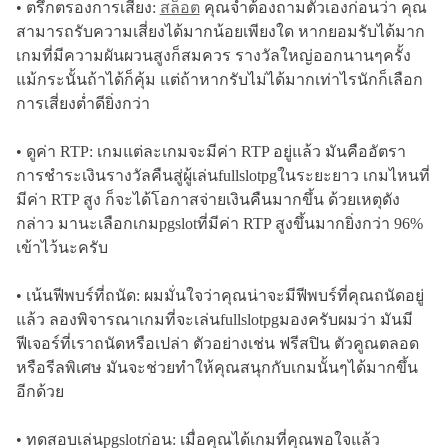
• ตรึกตรองการเสี่ยง:
สล็อต
คุณจำต้องถามตัวเองก่อนว่า คุณ
สามารถรับความเสี่ยงได้มากน้อยเพียงใด หากยอมรับได้มาก
เกมที่มีความผันผวนสูงก็สมควร รางวัลใหญ่ออกนานๆครั้ง
แม้กระนั้นถ้าได้ก็คุ้ม แต่ถ้าหากรับไม่ได้มากเท่าไรนักก็เลือก
การเสี่ยงต่ำดียิ่งกว่า
• ดูค่า RTP: เกมแต่ละเกมจะมีค่า RTP อยู่แล้ว มันคืออัตรา
การชำระเงินรางวัลคืนสู่ผู้เล่นfullslotpgในระยะยาว เกมไหนที่
มีค่า RTP สูง ก็จะได้โอกาสจ่ายเงินคืนมากขึ้น ด้วยเหตุดัง
กล่าว มานะเลือกเกมpgslotที่มีค่า RTP สูงขึ้นมากยิ่งกว่า 96%
เข้าไว้นะครับ
• เน้นฟีพบร์ที่ถนัด: ผมมั่นใจว่าคุณน่าจะมีฟีพบร์ที่คุณถนัดอยู่
แล้ว ลองพิจารณาเกมที่จะเล่นfullslotpgมองครับผมว่า มันมี
ฟีเจอร์ที่เราถนัดหรือเปล่า ตัวอย่างเช่น ฟรีสปิน ตัวคูณตลอด
หรือรีลพิเศษ มันจะช่วยทำให้คุณสนุกกับเกมนั้นๆได้มากขึ้น
อีกด้วย
• ทดสอบเล่นpgslotก่อน: เมื่อคุณได้เกมที่คุณพอใจแล้ว