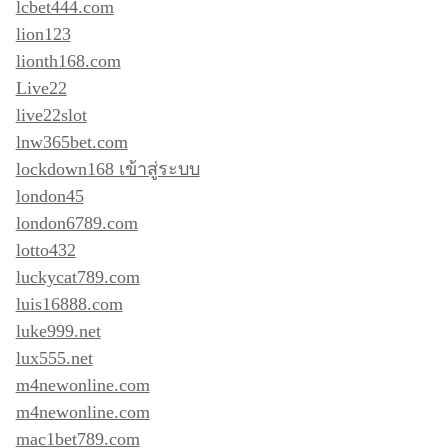
lcbet444.com
lion123
lionth168.com
Live22
live22slot
lnw365bet.com
lockdown168 เข้าสู่ระบบ
london45
london6789.com
lotto432
luckycat789.com
luis16888.com
luke999.net
lux555.net
m4newonline.com
m4newonline.com
mac1bet789.com