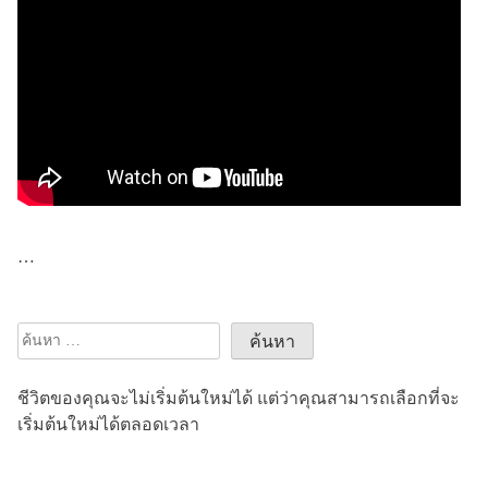
…
ค้นหา
สำหรับ:
ชีวิตของคุณจะไม่เริ่มต้นใหม่ได้ แต่ว่าคุณสามารถเลือกที่จะ
เริ่มต้นใหม่ได้ตลอดเวลา