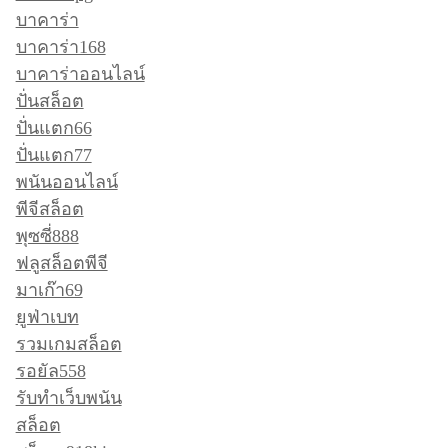
บาคาร่า
บาคาร่า168
บาคาร่าออนไลน์
ปั่นสล็อต
ปั่นแตก66
ปั่นแตก77
พนันออนไลน์
พีจีสล็อต
พุซซี่888
ฟลูสล็อตพีจี
มาเก๊า69
ยูฟ่าเบท
รวมเกมสล็อต
รอยัล558
รับทำเว็บพนัน
สล็อต