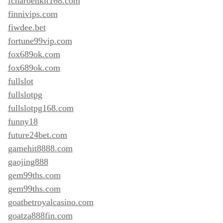
fcharoenkit168.com
finnivips.com
fiwdee.bet
fortune99vip.com
fox689ok.com
fox689ok.com
fullslot
fullslotpg
fullslotpg168.com
funny18
future24bet.com
gamehit8888.com
gaojing888
gem99ths.com
gem99ths.com
goatbetroyalcasino.com
goatza888fin.com