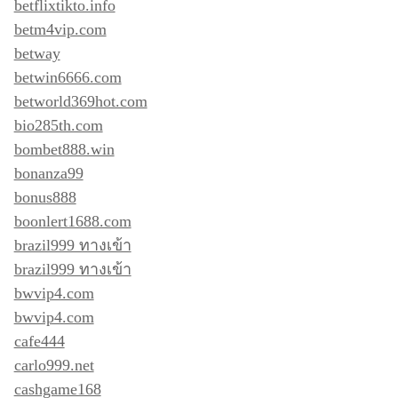
betflixtikto.info
betm4vip.com
betway
betwin6666.com
betworld369hot.com
bio285th.com
bombet888.win
bonanza99
bonus888
boonlert1688.com
brazil999 ทางเข้า
brazil999 ทางเข้า
bwvip4.com
bwvip4.com
cafe444
carlo999.net
cashgame168