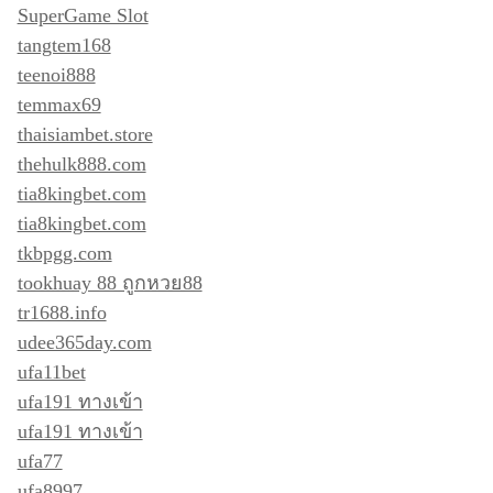
SuperGame Slot
tangtem168
teenoi888
temmax69
thaisiambet.store
thehulk888.com
tia8kingbet.com
tia8kingbet.com
tkbpgg.com
tookhuay 88 ถูกหวย88
tr1688.info
udee365day.com
ufa11bet
ufa191 ทางเข้า
ufa191 ทางเข้า
ufa77
ufa8997