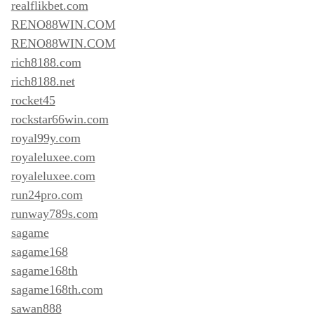
realflikbet.com
RENO88WIN.COM
RENO88WIN.COM
rich8188.com
rich8188.net
rocket45
rockstar66win.com
royal99y.com
royaleluxee.com
royaleluxee.com
run24pro.com
runway789s.com
sagame
sagame168
sagame168th
sagame168th.com
sawan888