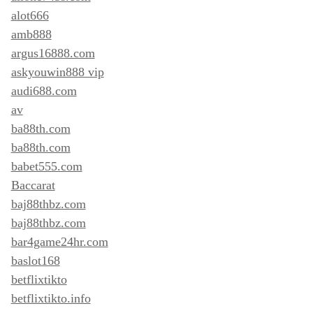
alot666
amb888
argus16888.com
askyouwin888 vip
audi688.com
av
ba88th.com
ba88th.com
babet555.com
Baccarat
baj88thbz.com
baj88thbz.com
bar4game24hr.com
baslot168
betflixtikto
betflixtikto.info