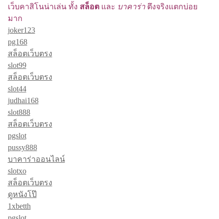
เว็บคาสิโนน่าเล่น ทั้ง
สล็อต
และ
บาคาร่า
ตึงจริงแตกบ่อย
มาก
joker123
pg168
สล็อตเว็บตรง
slot99
สล็อตเว็บตรง
slot44
judhai168
slot888
สล็อตเว็บตรง
pgslot
pussy888
บาคาร่าออนไลน์
slotxo
สล็อตเว็บตรง
ดูหนังโป๊
1xbetth
pgslot