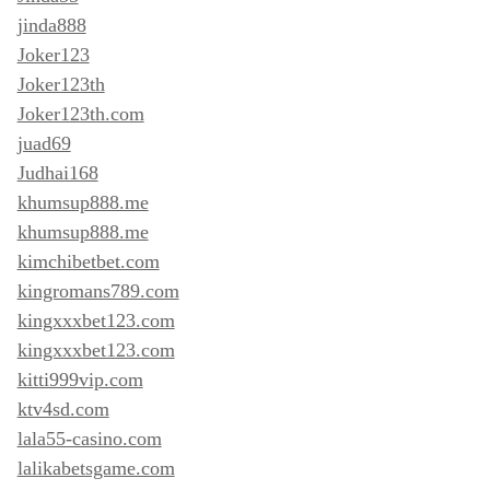
jinda888
Joker123
Joker123th
Joker123th.com
juad69
Judhai168
khumsup888.me
khumsup888.me
kimchibetbet.com
kingromans789.com
kingxxxbet123.com
kingxxxbet123.com
kitti999vip.com
ktv4sd.com
lala55-casino.com
lalikabetsgame.com