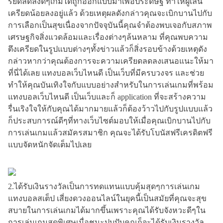
รียดลดลงดีๆเกมได้ถูกออกแบบมาเพื่อประดิษฐ์ ทำให้ผู้เล่น
เครียดน้อยลงอยู่แล้ว ด้วยเหตุผลดังกล่าวคุณจะเบิกบานไปกับ
การเลือกเป็นสุขเนื่องจากปัจจุบันนี้คุณจำต้องพบเจอกับสภาพ
เศรษฐกิจสิ่งแวดล้อมและเรื่องต่างๆล้นหลาม ที่คุณพบความ
ตึงเครียดในรูปแบบต่างๆทั้งข่าวแล้วก็สิ่งรอบข้างด้วยเหตุดัง
กล่าวหากว่าคุณต้องการจะความเครียดลดลงเสนอแนะให้มา
ที่นี่ได้เลย แทงบอลเว็บไหนดี เป็นเว็บที่มีครบวงจร และช่วย
ทำให้คุณบันเทิงใจกับแบบอย่างสำหรับในการเล่นเกมที่พร้อม
แทงบอลเว็บไหนดี เป็นเว็บและก็ application ที่จะสร้างความ
รื่นเริงใจให้กับคุณได้มากมายแล้วก็ต้องว้าวไปกับรูปแบบแล้ว
ก็ประสบการณ์ดีๆที่ทางเว็บไซต์มอบให้เมื่อคุณเบิกบานไปกับ
การเล่นเกมแล้วสมัครสมาชิก คุณจะได้รับโบนัสฟรีเครดิตฟรี
แบบจัดหนักจัดเต็มไปเลย
2.ได้รับเงินรางวัลเป็นการทดแทนแบบคุ้มสุดๆการเล่นเกม
แทงบอลสเต็ป เสี่ยงดวงออนไลน์ในยุคนี้เป็นสมัยที่คุณจะสุข
สบายในการเล่นเกมได้มากขึ้นเพราะคุณได้รับจังหวะดีๆใน
การเล่นเกมสุดพิเศษเมื่อชนะปุบปับคุณก็จะได้รับเงินรางวัล