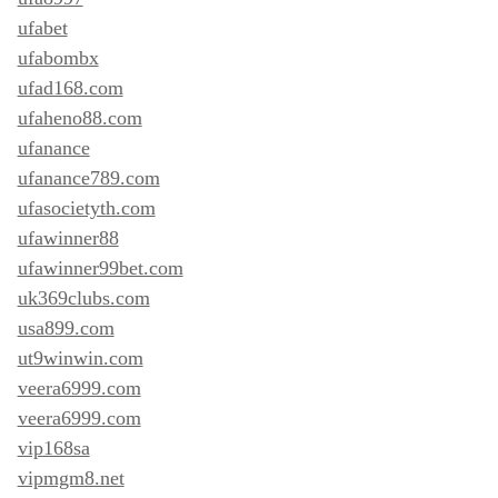
ufabet
ufabombx
ufad168.com
ufaheno88.com
ufanance
ufanance789.com
ufasocietyth.com
ufawinner88
ufawinner99bet.com
uk369clubs.com
usa899.com
ut9winwin.com
veera6999.com
veera6999.com
vip168sa
vipmgm8.net