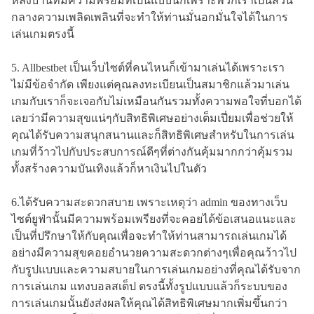
หลังบ้านที่มีความพร้อมที่เป็นแบบนี้ก็เพราะพวกเราเป็นส่วน
กลางความเพลิดเพลินที่จะทำให้ท่านมั่นอกมั่นใจได้ในการ
เล่นเกมตรงนี้
5. Allbestbet เป็นเว็บไซต์ที่คนไหนก็เข้ามาเล่นได้เพราะเรา
ไม่มีข้อจำกัด เพียงแต่คุณลงทะเบียนเป็นสมาชิกแล้วมาเล่น
เกมกับเราก็จะเจอกับไม่เหมือนกันรวมทั้งความพอใจที่บอกได้
เลยว่ามีความสุขแน่ๆกับสิทธิพิเศษอย่างเต็มเปี่ยมเพื่อช่วยให้
คุณได้รับความสนุกสนานและก็สิทธิพิเศษสำหรับในการเล่น
เกมที่ว้าวไปกับประสบการณ์ดีๆที่ต่างกันคุ้มมากกว่าคุ้มรวม
ทั้งสร้างความบันเทิงแล้วก็หาเงินไปในตัว
6.ได้รับความสะดวกสบาย เพราะเหตุว่า admin ของทางเว็บ
ไซต์ยูฟ่านั้นมีความพร้อมเพรียงที่จะคอยได้ข้อเสนอแนะและ
เป็นที่ปรึกษาให้กับคุณเพื่อจะทำให้ท่านสามารถเล่นเกมได้
อย่างมีความสุขคอยอำนวยความสะดวกต่างๆเพื่อคุณว้าวไป
กับรูปแบบและความสบายในการเล่นเกมอย่างที่คุณได้รับจาก
การเล่นเกม แทงบอลสเต็ป ตรงนี้ทั้งรูปแบบแล้วก็ระบบของ
การเล่นเกมนั้นยังส่งผลให้คุณได้สิทธิพิเศษมากเพิ่มขึ้นกว่า