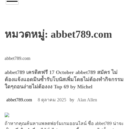
หมวดหมู่:
abbet789.com
abbet789.com
abbet789 เครดิตฟรี 17 October abbet789 สมัคร ไม่
ต้องแจ้งแอดมินซ้ำรับโบนัสเพิ่มโดยไม่ต้องทำกิจกรรม
ใดๆถอนง่ายไม่ต้องงง Top 69 by Michel
abbet789.com
8 ตุลาคม 2025
by
Alan Allen
ถ้าหากคุณค้นหาแพลตฟอร์มเกมออนไลน์ ชื่อ abbet789 น่าจะ