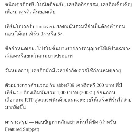
ชนิดเครดิตฟรี: โบนัสต้อนรับ, เครดิตกิจกรรม, เครดิตเชื้อเชิญ
เพื่อน, เครดิตคืนยอดเสีย
เทิร์นโอเวอร์ (Turnover): ยอดพนันรวมที่จำเป็นต้องทำก่อน
ถอน ได้แก่ เทิร์น 3× หรือ 5×
ข้อกำหนดเกม: โปรโมชั่นบางรายการอนุญาตให้เทิร์นเฉพาะ
สล็อตหรือยกเว้นเกมบางประเภท
วันหมดอายุ: เครดิตมักมีเวลาจำกัด ควรใช้ก่อนหมดอายุ
ตัวอย่างการคำนวณ: รับ abbet789 เครดิตฟรี 200 บาท ที่มี
เทิร์น 5× ต้องเดิมพันรวม 1,000 บาท (200×5) ก่อนถอน —
เลือกเกม RTP สูงและพนันด้วยแผนจะช่วยให้เสร็จเทิร์นได้ง่าย
มากยิ่งขึ้น
ตารางสรุป — ตอบปัญหาหลักอย่างเห็นได้ชัด (สำหรับ
Featured Snippet)