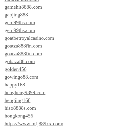
gamehit8888.com
gaojing888
gem99ths.com
gem99ths.com
goatbetroyalcasino.com
goatza888fin.com
goatza888fin.com
gobaza88.com
golden456
gowingo88.com
happy168
hengheng9899.com
hengjing168
hiso8888s.com
hongkong456
https://www.mfj889xx.com/