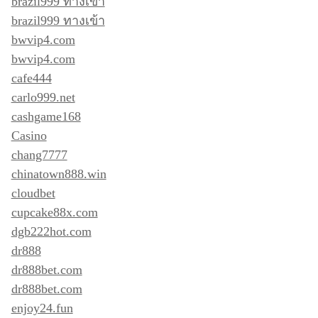
brazil999 ทางเข้า
brazil999 ทางเข้า
bwvip4.com
bwvip4.com
cafe444
carlo999.net
cashgame168
Casino
chang7777
chinatown888.win
cloudbet
cupcake88x.com
dgb222hot.com
dr888
dr888bet.com
dr888bet.com
enjoy24.fun