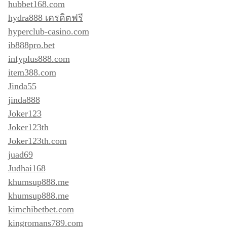
hubbet168.com
hydra888 เครดิตฟรี
hyperclub-casino.com
ib888pro.bet
infyplus888.com
item388.com
Jinda55
jinda888
Joker123
Joker123th
Joker123th.com
juad69
Judhai168
khumsup888.me
khumsup888.me
kimchibetbet.com
kingromans789.com