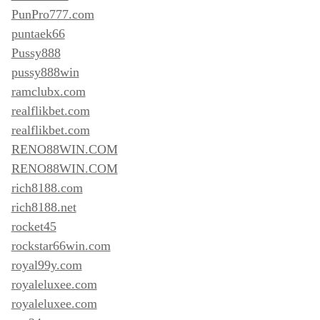
PunPro777.com
puntaek66
Pussy888
pussy888win
ramclubx.com
realflikbet.com
realflikbet.com
RENO88WIN.COM
RENO88WIN.COM
rich8188.com
rich8188.net
rocket45
rockstar66win.com
royal99y.com
royaleluxee.com
royaleluxee.com