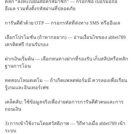
คลิก “ลงทะเบียนสมัครสมาชิก” — กรอกชื่อ เบอร์มือถือ
อีเมล รวมทั้งตั้งรหัสผ่านที่ปลอดภัย
การันตีตัวด้วย OTP — กรอกรหัสที่ส่งทาง SMS หรืออีเมล
เลือกโปรโมชั่น (ถ้าหากอยาก) — อ่านเงื่อนไขของ abbet789
เครดิตฟรี ก่อนรับรอง
ฝากเงินเริ่มต้น — เลือกหนทางฝากที่รองรับ เก็บสลิปหรือหลัก
ฐานการโอน
ทดสอบโหมดเดโม — ถ้าเกิดแพลตฟอร์มมี ควรลองเพื่อเรียน
รู้เกมและอินเทอร์เฟซ
เคล็ดลับ: ใช้ข้อมูลจริงเพื่อง่ายต่อการการันตีตัวตนและการ
ถอนเงิน
3) การเข้าใช้งานโดยสวัสดิภาพ — วิถีทางเมื่อ abbet789 เข้า
ระบบ