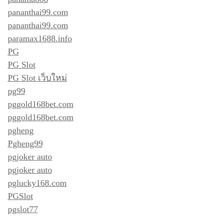
pananthai99.com
pananthai99.com
paramax1688.info
PG
PG Slot
PG Slot เว็บใหม่
pg99
pggold168bet.com
pggold168bet.com
pgheng
Pgheng99
pgjoker auto
pgjoker auto
pglucky168.com
PGSlot
pgslot77