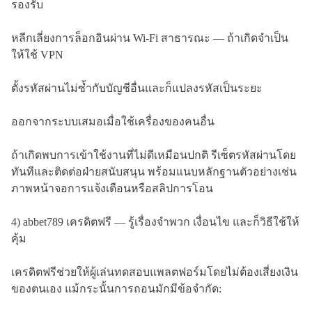
รองรับ
หลีกเลี่ยงการล็อกอินผ่าน Wi-Fi สาธารณะ — ถ้าเกิดจำเป็น
ให้ใช้ VPN
ตั้งรหัสผ่านไม่ซ้ำกับบัญชีอื่นและก็แปลงรหัสเป็นระยะ
ออกจากระบบเสมอเมื่อใช้เครื่องของคนอื่น
ถ้าเกิดพบการเข้าใช้งานที่ไม่ดีเหมือนปกติ รีเซ็ตรหัสผ่านโดย
ทันทีและติดต่อฝ่ายสนับสนุน พร้อมแนบหลักฐานตัวอย่างเช่น
ภาพหน้าจอการแจ้งเตือนหรือสลิปการโอน
4) abbet789 เครดิตฟรี — รู้เรื่องจำพวก เงื่อนไข และก็วิธีใช้ให้
คุ้ม
เครดิตฟรีช่วยให้ผู้เล่นทดสอบแพลตฟอร์มโดยไม่ต้องเสี่ยงเงิน
ของตนเอง แม้กระนั้นการถอนมักมีข้อจำกัด: