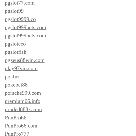
pgslot77.com
pgslot99
pgslot9999.co
pgslot999bets.com
pgslot999bets.com
pgslotceo
pgslotfish
pgzeus88win.com
play97vip.com
pokbet
pokebet88
porsche999.com
premium66.info
proded888x.com
PunPro66
PunPro66.com
PunPro777