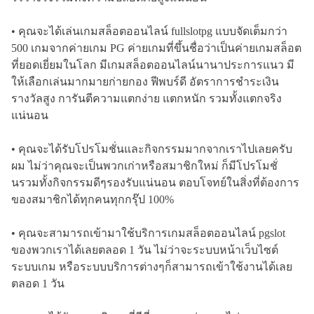
• คุณจะได้เล่นเกมสล็อตออนไลน์ fullslotpg แบบจัดเต็มกว่า
500 เกมจากค่ายเกม PG ค่ายเกมที่ขึ้นชื่อว่าเป็นค่ายเกมสล็อต
ที่ยอดเยี่ยมในโลก มีเกมสล็อตออนไลน์นานาประการแนว มี
ให้เลือกเล่นมากมายก่ายกอง ฟีพบร์ดี อัตราการชำระเงิน
รางวัลสูง การันตีความแตกง่าย แตกหนัก รวมทั้งแตกจริง
แน่นอน
• คุณจะได้รับโปรโมชั่นและกิจกรรมมากจากเราไปเลยครับ
ผม ไม่ว่าคุณจะเป็นพวกเก่าหรือสมาชิกใหม่ ก็มีโปรโมชั่
นรวมทั้งกิจกรรมดีๆรองรับแน่นอน ตอบโจทย์ในสิ่งที่ต้องการ
ของสมาชิกได้ทุกคนทุกกรุ๊ป 100%
• คุณจะสามารถเข้ามาใช้บริการเกมสล็อตออนไลน์ pgslot
ของพวกเราได้เลยตลอด 1 วัน ไม่ว่าจะระบบหน้าเว็บไซต์
ระบบเกม หรือระบบบริการต่างๆก็สามารถเข้าใช้งานได้เลย
ตลอด 1 วัน