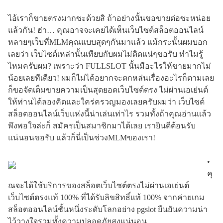
ไอ้เราก็ขายตรงมากซะด้วยสิ ถ้าอย่างนั้นขอขายต่อซะหน่อย
แล้วกัน! ฮ่า… คุณอาจจะเคยได้เห็นเว็บไซต์สล็อตออนไลน์
หลายๆเว็บที่MLMคุณแบบสุดๆกันมาแล้ว แม้กระนั้นผมบอก
เลยว่า เว็บไซต์เหล่านั้นเทียบกับผมไม่ติดแน่ๆขอรับ ทำไมรู้
ไหมครับผม? เพราะว่า FULLSLOT นั้นมีอะไรให้ขายมากไม่
น้อยเลยทีเดียว! ผมก็ไม่ได้อยากจะตกหล่นเรื่องอะไรก็ตามเลย
ก็ขอจัดเต็มขายความเป็นสุดยอดเว็บไซต์ตรง ไม่ผ่านเอเย่นต์
ให้ท่านได้ลองคิดและใคร่ครวญมองเลยครับผมว่า เว็บไซต์
สล็อตออนไลน์เว็บแห่งนี้น่าเล่นเท่าไร รวมทั้งถ้าคุณอ่านแล้ว
พึงพอใจล่ะก็ สมัครเป็นสมาชิกมาได้เลย เรายินดีต้อนรับ
แน่นอนขอรับ แล้วก็นี่เป็นช่วงMLMของเรา!
•
คุ
ณจะได้ใช้บริการของสล็อตเว็บไซต์ตรงไม่ผ่านเอเย่นต์
เว็บไซต์ตรงแท้ 100% ที่ได้รับลิขสิทธิ์แท้ 100% จากค่ายเกม
สล็อตออนไลน์ชั้นหนึ่งระดับโลกอย่าง pgslot ยืนยันความน่า
ไว้วางใจรวมทั้งความปลอดภัยสูงแน่นอน