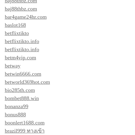
baj88thbz.com
baj88thbz.com
bar4game24hr.com
baslot168
betflixtikto
betflixtikto.info
betflixtikto.info
betm4vip.com
betway
betwin6666.com
betworld369hot.com
bio285th.com
bombet888.win
bonanza99
bonus888
boonlert1688.com
brazil999 ทางเข้า