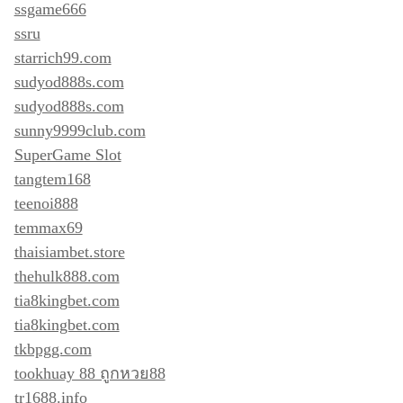
ssgame666
ssru
starrich99.com
sudyod888s.com
sudyod888s.com
sunny9999club.com
SuperGame Slot
tangtem168
teenoi888
temmax69
thaisiambet.store
thehulk888.com
tia8kingbet.com
tia8kingbet.com
tkbpgg.com
tookhuay 88 ถูกหวย88
tr1688.info