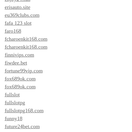
erisauto.site
eu369clubs.com
fafa 123 slot
faro168
fcharoenkit168.com
fcharoenkit168.com
finnivips.com
fiwdee.bet
fortune99vip.com
fox689ok.com
fox689ok.com
fullslot
fullslotpg
fullslotpg168.com
funny18
future24bet.com