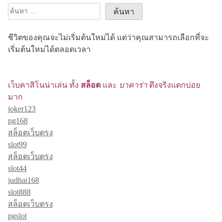
ค้นหา
สำหรับ:
ชีวิตของคุณจะไม่เริ่มต้นใหม่ได้ แต่ว่าคุณสามารถเลือกที่จะ
เริ่มต้นใหม่ได้ตลอดเวลา
เว็บคาสิโนน่าเล่น ทั้ง
สล็อต
และ
บาคาร่า
ตึงจริงแตกบ่อย
มาก
joker123
pg168
สล็อตเว็บตรง
slot99
สล็อตเว็บตรง
slot44
judhai168
slot888
สล็อตเว็บตรง
pgslot