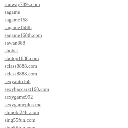
runway789s.com
sagame
sagame168
sagame168th
sagame168th.com
sawan888
sbobet
sbotop1688.com
sclass8888.com
sclass8888.com
sexyauto168
sexybaccarat168.com
sexygame992
sexygameplus.me
shinobi24hr.com
sing55fun.com
sing55fun.com