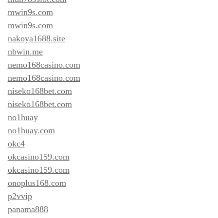
mwin9s.com
mwin9s.com
nakoya1688.site
nbwin.me
nemo168casino.com
nemo168casino.com
niseko168bet.com
niseko168bet.com
no1huay
no1huay.com
okc4
okcasino159.com
okcasino159.com
onoplus168.com
p2vvip
panama888