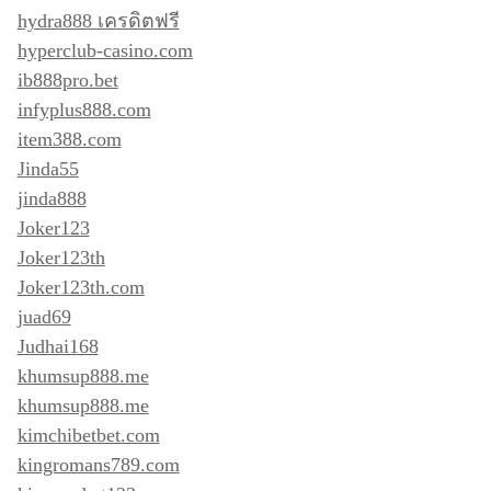
hydra888 เครดิตฟรี
hyperclub-casino.com
ib888pro.bet
infyplus888.com
item388.com
Jinda55
jinda888
Joker123
Joker123th
Joker123th.com
juad69
Judhai168
khumsup888.me
khumsup888.me
kimchibetbet.com
kingromans789.com