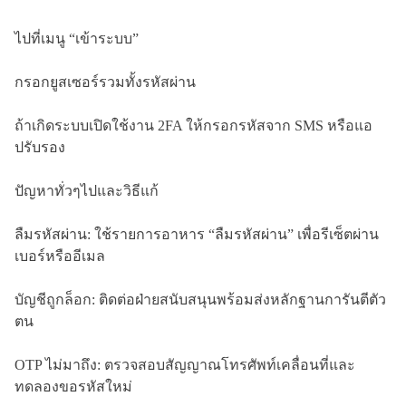
ไปที่เมนู “เข้าระบบ”
กรอกยูสเซอร์รวมทั้งรหัสผ่าน
ถ้าเกิดระบบเปิดใช้งาน 2FA ให้กรอกรหัสจาก SMS หรือแอ
ปรับรอง
ปัญหาทั่วๆไปและวิธีแก้
ลืมรหัสผ่าน: ใช้รายการอาหาร “ลืมรหัสผ่าน” เพื่อรีเซ็ตผ่าน
เบอร์หรืออีเมล
บัญชีถูกล็อก: ติดต่อฝ่ายสนับสนุนพร้อมส่งหลักฐานการันตีตัว
ตน
OTP ไม่มาถึง: ตรวจสอบสัญญาณโทรศัพท์เคลื่อนที่และ
ทดลองขอรหัสใหม่