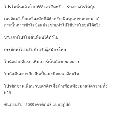
โปรโมชั่นแล้วก็ tr1688 เครดิตฟรี — รับอย่างไรให้คุ้ม
เครดิตฟรีเป็นเครื่องมือที่ดีสำหรับเพิ่มทุนทดสอบเล่น แม้
กระนั้นการเข้าใจข้อแม้จะช่วยทำให้ใช้ประโยชน์ได้จริง
ประเภทโปรโมชั่นที่พบได้ทั่วไป
เครดิตฟรีต้อนรับสำหรับผู้สมัครใหม่
โบนัสฝากทีแรก เพิ่มเปอร์เซ็นต์จากยอดฝาก
โบนัสคืนยอดเสีย คืนเป็นเครดิตตามเงื่อนไข
โปรชักชวนเพื่อน รับเครดิตเมื่อนำเพื่อนพ้องมาสมัครรวมทั้ง
ฝาก
ขั้นตอนรับ tr1688 เครดิตฟรี แบบปฏิบัติ