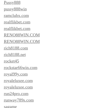
Pussy888
pussy888win
ramclubx.com
realflikbet.com
realflikbet.com
RENO88WIN.COM
RENO88WIN.COM
rich8188.com
rich8188.net
rocket45
rockstar66win.com
royal99y.com
royaleluxee.com
royaleluxee.com
run24pro.com
runway789s.com
sagame