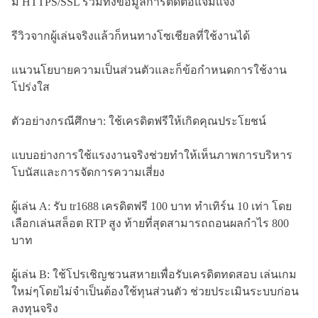
มี HTTPS/SSL รวมทั้งข้อมูลการติดต่อแจ่มแจ้ง
รีวิวจากผู้เล่นจริงแล้วก็หนทางโซเชียลที่ใช้งานได้
แนวนโยบายความเป็นส่วนตัวและก็ข้อกำหนดการใช้งาน
โปร่งใส
ตัวอย่างกรณีศึกษา: ใช้เครดิตฟรีให้เกิดคุณประโยชน์
แบบอย่างการใช้แรงงานจริงช่วยทำให้เห็นภาพการบริหาร
โบนัสและการจัดการความเสี่ยง
ผู้เล่น A: รับ tr1688 เครดิตฟรี 100 บาท ทำเทิร์น 10 เท่า โดย
เลือกเล่นสล็อต RTP สูง ท้ายที่สุดสามารถถอนผลกำไร 800
บาท
ผู้เล่น B: ใช้โปรเชิญชวนสหายเพื่อรับเครดิตทดสอบ เล่นเกม
ใหม่ๆโดยไม่จำเป็นต้องใช้ทุนส่วนตัว ช่วยประเมินระบบก่อน
ลงทุนจริง