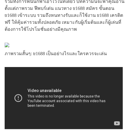
รวมทั้งการพนันกีฬาเอาไว้ในที่เดียว บทความนี้จะพาคุณอ่าน
ตั้งแต่ภาพรวม ฟีพบร์เด่น แนวทาง tr1688 สมัคร ขั้นตอน
tr1688 เข้าระบบ รวมถึงหนทางรับและก็ใช้งาน tr1688 เครดิต
ฟรี ให้คุ้มค่ารวมทั้งปลอดภัย เหมาะกับผู้เริ่มต้นและก็ผู้เล่นที่
ต้องการใช้โปรโมชั่นอย่างมีคุณภาพ
ภาพรวมสั้นๆ: tr1688 เป็นอย่างไรและใครควรจะเล่น