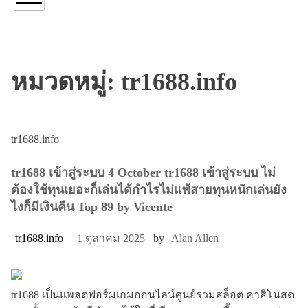
หมวดหมู่:
tr1688.info
tr1688.info
tr1688 เข้าสู่ระบบ 4 October tr1688 เข้าสู่ระบบ ไม่
ต้องใช้ทุนเยอะก็เล่นได้กำไรไม่แพ้สายทุนหนักเล่นยัง
ไงก็มีเงินคืน Top 89 by Vicente
tr1688.info
1 ตุลาคม 2025
by
Alan Allen
tr1688 เป็นแพลตฟอร์มเกมออนไลน์ศูนย์รวมสล็อต คาสิโนสด