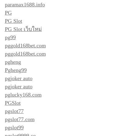
paramax1688.info
PG
PG Slot
PG Slot เว็บใหม่
pg99
pggold168bet.com
pggold168bet.com
pgheng
Pgheng99
pgjoker auto
pgjoker auto
pglucky168.com
PGSlot
pgslot77
pgslot77.com
pgslot99
pgslot9999.co