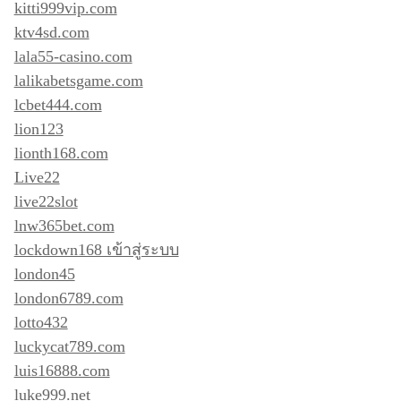
kitti999vip.com
ktv4sd.com
lala55-casino.com
lalikabetsgame.com
lcbet444.com
lion123
lionth168.com
Live22
live22slot
lnw365bet.com
lockdown168 เข้าสู่ระบบ
london45
london6789.com
lotto432
luckycat789.com
luis16888.com
luke999.net