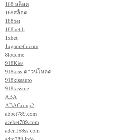
168 สล็อต
168สล็อต
188bet
188betth
1xbet
1xgameth.com
8lots.me
918Kiss
918kiss ดาวน์โหลด
918kissauto
918kissme
ABA
ABAGroup2
abbet789.com
acebet789.com
aden168ss.com
adm789.info