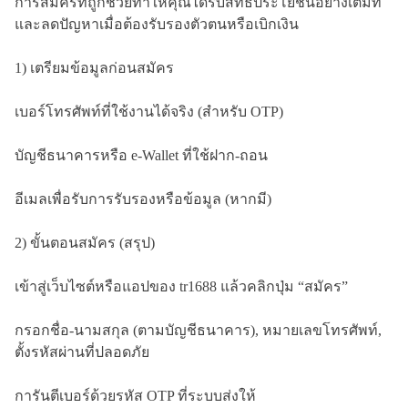
การสมัครที่ถูกช่วยทำให้คุณได้รับสิทธิประโยชน์อย่างเต็มที่
และลดปัญหาเมื่อต้องรับรองตัวตนหรือเบิกเงิน
1) เตรียมข้อมูลก่อนสมัคร
เบอร์โทรศัพท์ที่ใช้งานได้จริง (สำหรับ OTP)
บัญชีธนาคารหรือ e-Wallet ที่ใช้ฝาก-ถอน
อีเมลเพื่อรับการรับรองหรือข้อมูล (หากมี)
2) ขั้นตอนสมัคร (สรุป)
เข้าสู่เว็บไซต์หรือแอปของ tr1688 แล้วคลิกปุ่ม “สมัคร”
กรอกชื่อ-นามสกุล (ตามบัญชีธนาคาร), หมายเลขโทรศัพท์,
ตั้งรหัสผ่านที่ปลอดภัย
การันตีเบอร์ด้วยรหัส OTP ที่ระบบส่งให้