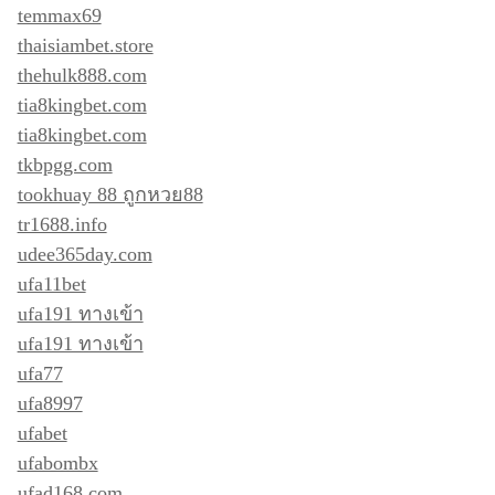
temmax69
thaisiambet.store
thehulk888.com
tia8kingbet.com
tia8kingbet.com
tkbpgg.com
tookhuay 88 ถูกหวย88
tr1688.info
udee365day.com
ufa11bet
ufa191 ทางเข้า
ufa191 ทางเข้า
ufa77
ufa8997
ufabet
ufabombx
ufad168.com