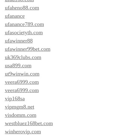
ufaheno88.com
ufanance
ufanance789.com
ufasocietyth.com
ufawinner88
ufawinner99bet.com
uk369clubs.com
usa899.com
ut9winwin.com
veera6999.com
veera6999.com
vip168sa
vipmgm8.net
visdomm.com
westbluez168bet.com
winherovip.com