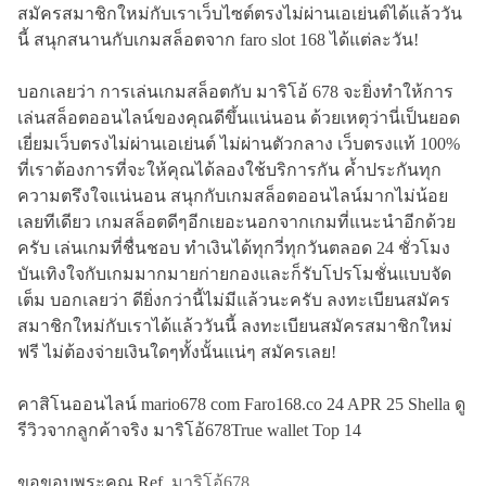
สมัครสมาชิกใหม่กับเราเว็บไซต์ตรงไม่ผ่านเอเย่นต์ได้แล้ววัน
นี้ สนุกสนานกับเกมสล็อตจาก faro slot 168 ได้แต่ละวัน!
บอกเลยว่า การเล่นเกมสล็อตกับ มาริโอ้ 678 จะยิ่งทำให้การ
เล่นสล็อตออนไลน์ของคุณดีขึ้นแน่นอน ด้วยเหตุว่านี่เป็นยอด
เยี่ยมเว็บตรงไม่ผ่านเอเย่นต์ ไม่ผ่านตัวกลาง เว็บตรงแท้ 100%
ที่เราต้องการที่จะให้คุณได้ลองใช้บริการกัน ค้ำประกันทุก
ความตรึงใจแน่นอน สนุกกับเกมสล็อตออนไลน์มากไม่น้อย
เลยทีเดียว เกมสล็อตดีๆอีกเยอะนอกจากเกมที่แนะนำอีกด้วย
ครับ เล่นเกมที่ชื่นชอบ ทำเงินได้ทุกวี่ทุกวันตลอด 24 ชั่วโมง
บันเทิงใจกับเกมมากมายก่ายกองและก็รับโปรโมชั่นแบบจัด
เต็ม บอกเลยว่า ดียิ่งกว่านี้ไม่มีแล้วนะครับ ลงทะเบียนสมัคร
สมาชิกใหม่กับเราได้แล้ววันนี้ ลงทะเบียนสมัครสมาชิกใหม่
ฟรี ไม่ต้องจ่ายเงินใดๆทั้งนั้นแน่ๆ สมัครเลย!
คาสิโนออนไลน์ mario678 com Faro168.co 24 APR 25 Shella ดู
รีวิวจากลูกค้าจริง มาริโอ้678True wallet Top 14
ขอขอบพระคุณ Ref.
มาริโอ้678