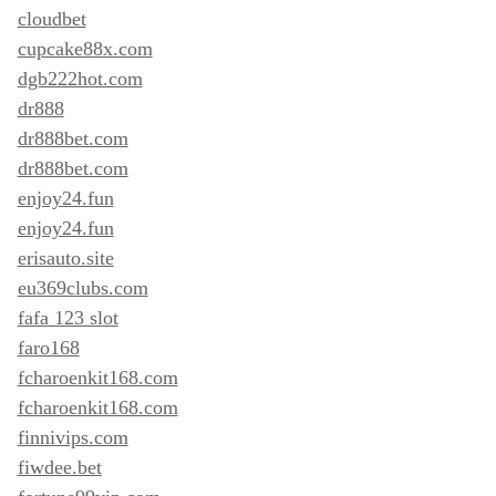
cloudbet
cupcake88x.com
dgb222hot.com
dr888
dr888bet.com
dr888bet.com
enjoy24.fun
enjoy24.fun
erisauto.site
eu369clubs.com
fafa 123 slot
faro168
fcharoenkit168.com
fcharoenkit168.com
finnivips.com
fiwdee.bet