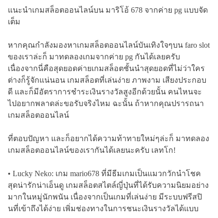
แนะนำเกมสล็อตออนไลน์บน มาริโอ้ 678 จากค่าย pg แบบจัด
เต็ม
หากคุณกำลังมองหาเกมสล็อตออนไลน์บันเทิงใจๆบน faro slot
ของเราล่ะก็ มาทดลองเกมจากค่าย pg กันได้เลยครับ
เนื่องจากนี่คือสุดยอดค่ายเกมสล็อตชั้นนำสุดยอดที่ไม่ว่าใคร
ต่างก็รู้จักแน่นอน เกมสล็อตที่เล่นง่าย ภาพงาม เสียงประกอบ
ดี และก็มีอัตราการชำระเงินรางวัลสูงอีกด้วยนั้น คนไหนจะ
ไปอยากพลาดล่ะขอรับจริงไหม ฉะนั้น ถ้าหากคุณปรารถนา
เกมสล็อตออนไลน์
ที่ตอบปัญหา และก็อยากได้ความท้าทายใหม่ๆล่ะก็ มาทดลอง
เกมสล็อตออนไลน์ของเรากันได้เลยนะครับ เลทโก!
• Lucky Neko: เกม mario678 ที่มีธีมเกมเป็นแมวกวักนำโชค
สุดน่ารักน่าเอ็นดู เกมสล็อตสไตล์ญี่ปุ่นที่ได้รับความนิยมอย่าง
มากในหมู่นักพนัน เนื่องจากเป็นเกมที่เล่นง่าย มีระบบฟรีสปิ
นที่เข้าถึงได้ง่าย เพิ่มช่องทางในการชนะเงินรางวัลได้แบบ