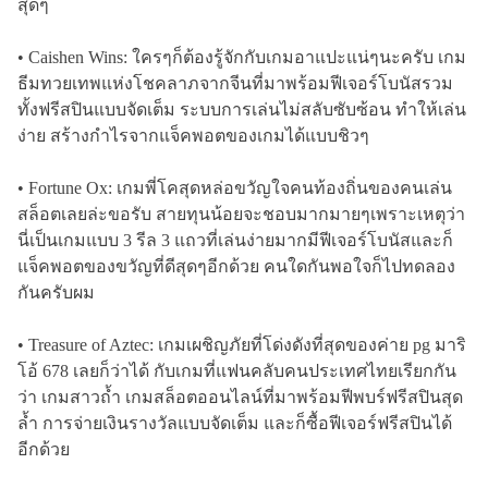
สุดๆ
• Caishen Wins: ใครๆก็ต้องรู้จักกับเกมอาแปะแน่ๆนะครับ เกม
ธีมทวยเทพแห่งโชคลาภจากจีนที่มาพร้อมฟีเจอร์โบนัสรวม
ทั้งฟรีสปินแบบจัดเต็ม ระบบการเล่นไม่สลับซับซ้อน ทำให้เล่น
ง่าย สร้างกำไรจากแจ็คพอตของเกมได้แบบชิวๆ
• Fortune Ox: เกมพี่โคสุดหล่อขวัญใจคนท้องถิ่นของคนเล่น
สล็อตเลยล่ะขอรับ สายทุนน้อยจะชอบมากมายๆเพราะเหตุว่า
นี่เป็นเกมแบบ 3 รีล 3 แถวที่เล่นง่ายมากมีฟีเจอร์โบนัสและก็
แจ็คพอตของขวัญที่ดีสุดๆอีกด้วย คนใดกันพอใจก็ไปทดลอง
กันครับผม
• Treasure of Aztec: เกมเผชิญภัยที่โด่งดังที่สุดของค่าย pg มาริ
โอ้ 678 เลยก็ว่าได้ กับเกมที่แฟนคลับคนประเทศไทยเรียกกัน
ว่า เกมสาวถ้ำ เกมสล็อตออนไลน์ที่มาพร้อมฟีพบร์ฟรีสปินสุด
ล้ำ การจ่ายเงินรางวัลแบบจัดเต็ม และก็ซื้อฟีเจอร์ฟรีสปินได้
อีกด้วย