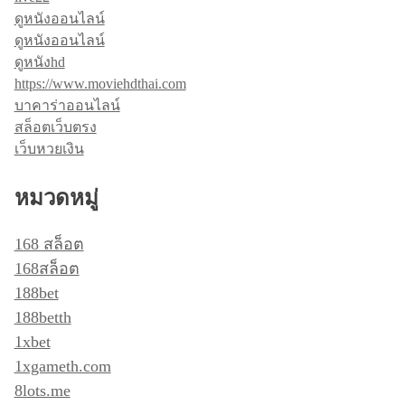
ดูหนังออนไลน์
ดูหนังออนไลน์
ดูหนังhd
https://www.moviehdthai.com
บาคาร่าออนไลน์
สล็อตเว็บตรง
เว็บหวยเงิน
หมวดหมู่
168 สล็อต
168สล็อต
188bet
188betth
1xbet
1xgameth.com
8lots.me