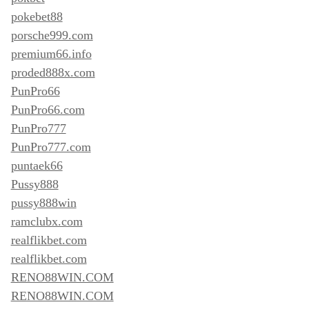
pokebet88
porsche999.com
premium66.info
proded888x.com
PunPro66
PunPro66.com
PunPro777
PunPro777.com
puntaek66
Pussy888
pussy888win
ramclubx.com
realflikbet.com
realflikbet.com
RENO88WIN.COM
RENO88WIN.COM