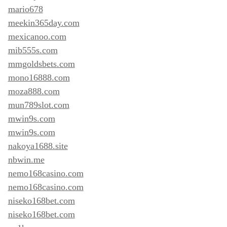
mario678
meekin365day.com
mexicanoo.com
mib555s.com
mmgoldsbets.com
mono16888.com
moza888.com
mun789slot.com
mwin9s.com
mwin9s.com
nakoya1688.site
nbwin.me
nemo168casino.com
nemo168casino.com
niseko168bet.com
niseko168bet.com