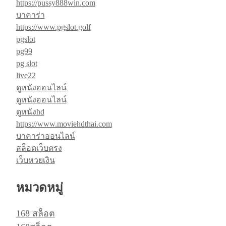
https://pussy888win.com
บาคาร่า
https://www.pgslot.golf
pgslot
pg99
pg slot
live22
ดูหนังออนไลน์
ดูหนังออนไลน์
ดูหนังhd
https://www.moviehdthai.com
บาคาร่าออนไลน์
สล็อตเว็บตรง
เว็บหวยเงิน
หมวดหมู่
168 สล็อต