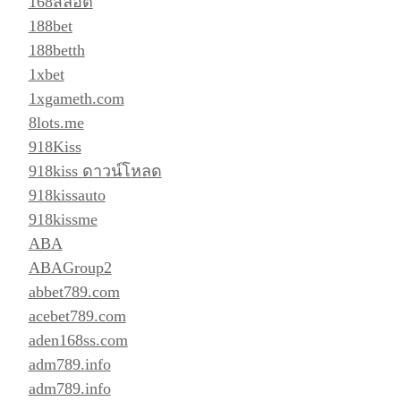
168สล็อต
188bet
188betth
1xbet
1xgameth.com
8lots.me
918Kiss
918kiss ดาวน์โหลด
918kissauto
918kissme
ABA
ABAGroup2
abbet789.com
acebet789.com
aden168ss.com
adm789.info
adm789.info