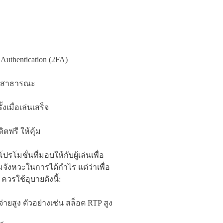
Authentication (2FA)
Fi สาธารณะ
เมื่อเล่นเสร็จ
ิตฟรี ให้คุ้ม
ปรโมชั่นที่มอบให้กับผู้เล่นเพื่อ
มจังหวะในการได้กำไร แต่ว่าเพื่อ
ควรใช้อุบายดังนี้:
่ายสูง ตัวอย่างเช่น สล็อต RTP สูง