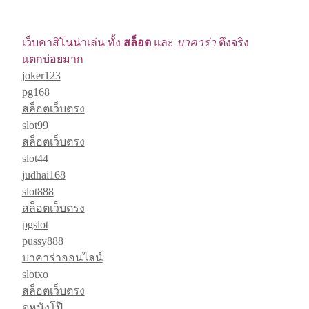
เว็บคาสิโนน่าเล่น ทั้ง
สล็อต
และ
บาคาร่า
ตึงจริง
แตกบ่อยมาก
joker123
pg168
สล็อตเว็บตรง
slot99
สล็อตเว็บตรง
slot44
judhai168
slot888
สล็อตเว็บตรง
pgslot
pussy888
บาคาร่าออนไลน์
slotxo
สล็อตเว็บตรง
ดูหนังโป๊