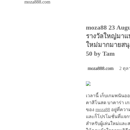
moza888.com
moza88 23 Augu
รางวัลใหญ่มาแ
ใหม่มากมายสนุก
50 by Tam
moza888.com
2 ตุ
เวลานี้ เก็บเกมพนัน
คาสิโนสด บาคาร่า เก
ของ
moza88
อยู่ที่ค
และก็โปรโมชั่นที่แจก
สำหรับผู้เล่นใหม่และ