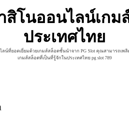
าสิโนออนไลน์เกมส
ประเทศไทย
นไลน์ที่ยอดเยี่ยมด้วยเกมส์สล็อตชั้นนำจาก PG Slot คุณสามารถเ
เกมส์สล็อตที่เป็นที่รู้จักในประเทศไทย pg slot 789
m