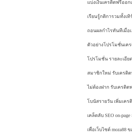
แบ่งเงินเครดิตฟรีออ
เรียนรู้กติการวมทั้งเท
ถอนผลกำไรทันทีเมื่อ
ตัวอย่างโปรโมชั่นเคร
โปรโมชั่น รายละเอียด
สมาชิกใหม่ รับเครดิตฟ
ไม่ต้องฝาก รับเครดิตฟ
โบนัสรายวัน เพิ่มเครดิ
เคล็ดลับ SEO on-page
เพื่อเว็บไซต์ moza88