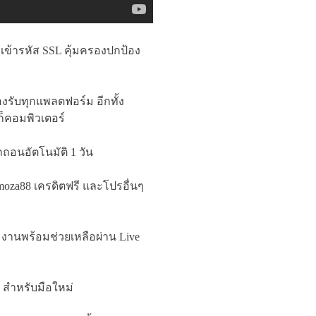
เข้ารหัส SSL คุ้มครองปกป้อง
งรับทุกแพลตฟอร์ม อีกทั้ง
วก็คอมพิวเตอร์
กถอนอัตโนมัติ 1 วัน
 moza88 เครดิตฟรี และโปรอื่นๆ
มงานพร้อมช่วยเหลือผ่าน Live
 สำหรับมือใหม่