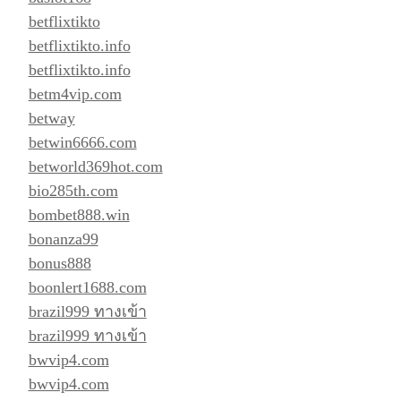
betflixtikto
betflixtikto.info
betflixtikto.info
betm4vip.com
betway
betwin6666.com
betworld369hot.com
bio285th.com
bombet888.win
bonanza99
bonus888
boonlert1688.com
brazil999 ทางเข้า
brazil999 ทางเข้า
bwvip4.com
bwvip4.com