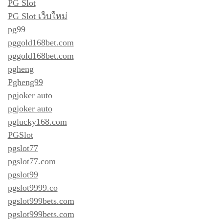
PG Slot
PG Slot เว็บใหม่
pg99
pggold168bet.com
pggold168bet.com
pgheng
Pgheng99
pgjoker auto
pgjoker auto
pglucky168.com
PGSlot
pgslot77
pgslot77.com
pgslot99
pgslot9999.co
pgslot999bets.com
pgslot999bets.com