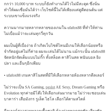
กกว่า 10,000 บาท ระบบก็ยังทำงานได้ไวไม่มีสะดุด ซึ่งนั่น
ทำให้ผมเชื่อมั่นได้ว่า เว็บไซต์นี้ไม่ได้เพียงแค่ดูดีตอนต้น แต่
ระบบเขาแข็งแรงจริง
ความมากมายหลากหลายของเกมใน ufafox88 ที่ทำให้ท่าน
ไม่เบื่อแม้ว่าจะเล่นทุกวี่ทุกวัน
ผมเป็นผู้ที่เบื่อง่าย ถ้าเกิดเว็บไซต์ไหนมีเกมให้เลือกน้อยหรือ
จำกัดอยู่แค่ไม่กี่ค่าย ผมจะเล่นได้ไม่นาน แม้กระนั้น ufafox88
จัดหนักจัดเต็มแบบไม่กั๊ก ทั้งสล็อต คาสิโนสด พนันบอล ยิง
ปลา และอื่นๆอีกเพียบ
• ufafox88 เกมคาสิโนสดที่มีให้เลือกหลายห้องหลากดีลเลอร์
ไม่ว่าจะเป็น SA Gaming,
pgslot
AE Sexy, Dream Gaming หรือ
Evolution ทุกค่ายมีโต๊ะให้เลือกเล่นมากมาย ไม่ว่าจะชอบเล่น
บาคาร่า เสือมังกร รูเล็ต ไฮโล เลือกได้ตามสไตล์
ดีลเลอร์สาวสวยหลายเชื้อชาติ ห้องถ่ายทอดสดชัด เสียงชัด