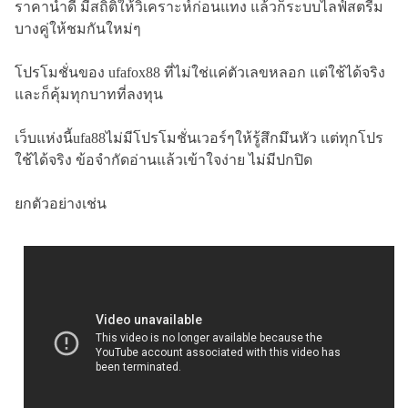
ราคาน้ำดี มีสถิติให้วิเคราะห์ก่อนแทง แล้วก็ระบบไลฟ์สตรีม
บางคู่ให้ชมกันใหม่ๆ
โปรโมชั่นของ ufafox88 ที่ไม่ใช่แค่ตัวเลขหลอก แต่ใช้ได้จริง
และก็คุ้มทุกบาทที่ลงทุน
เว็บแห่งนี้ufa88ไม่มีโปรโมชั่นเวอร์ๆให้รู้สึกมึนหัว แต่ทุกโปร
ใช้ได้จริง ข้อจำกัดอ่านแล้วเข้าใจง่าย ไม่มีปกปิด
ยกตัวอย่างเช่น