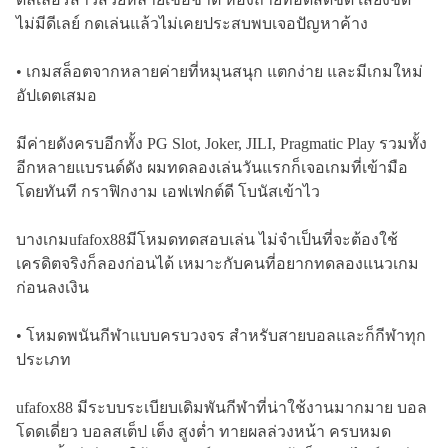
ไม่มีดีเลย์ กดเล่นแล้วไม่เคยประสบพบเจอปัญหาค้าง
• เกมสล็อตจากหลายค่ายที่หมุนสนุก แตกง่าย และมีเกมใหม่
อัปเดตเสมอ
มีค่ายดังครบอีกทั้ง PG Slot, Joker, JILI, Pragmatic Play รวมทั้ง
อีกหลายแบรนด์ดัง ผมทดลองเล่นวันแรกก็เจอเกมที่เข้ามือ
โดยทันที กราฟิกงาม เอฟเฟกต์ดี โบนัสเข้าไว
บางเกมufafox88มีโหมดทดสอบเล่น ไม่จำเป็นที่จะต้องใช้
เครดิตจริงก็ลองก่อนได้ เหมาะกับคนที่อยากทดลองแนวเกม
ก่อนลงเงิน
• โหมดพนันกีฬาแบบครบวงจร สำหรับสายบอลและก็กีฬาทุก
ประเภท
ufafox88 มีระบบระเบียบเดิมพันกีฬาที่น่าใช้งานมากมาย บอล
โดดเดี่ยว บอลสเต็ป เต็ง สูงต่ำ ทายผลล่วงหน้า ครบหมด