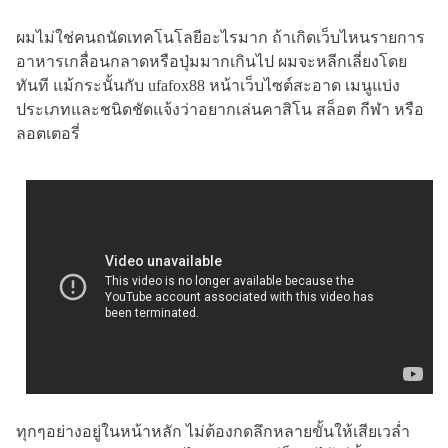
ผมไม่ใช่คนถนัดเทคโนโลยีอะไรมาก ถ้าเกิดเว็บไหนรายการ
อาหารเกลื่อนกลาดหรือปุ่มมากเกินไป ผมจะหลีกเลี่ยงโดย
ทันที แม้กระนั้นกับ ufafox88 หน้าเว็บไซต์สะอาด เมนูแบ่ง
ประเภทและชนิดชัดแจ้งว่าอยากเล่นคาสิโน สล็อต กีฬา หรือ
ลอตเตอรี่
ทุกๆอย่างอยู่ในหน้าหลัก ไม่ต้องกดลึกหลายขั้นให้เสียเวล่ำ