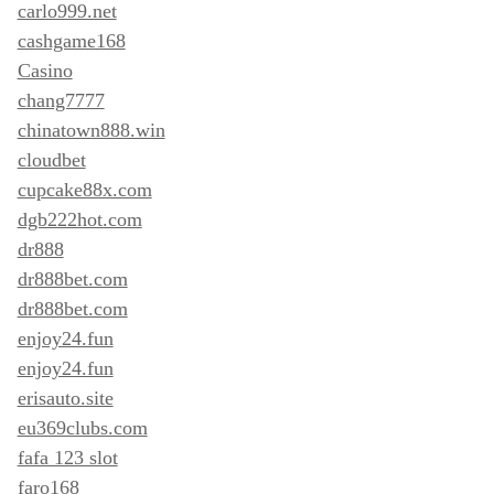
carlo999.net
cashgame168
Casino
chang7777
chinatown888.win
cloudbet
cupcake88x.com
dgb222hot.com
dr888
dr888bet.com
dr888bet.com
enjoy24.fun
enjoy24.fun
erisauto.site
eu369clubs.com
fafa 123 slot
faro168