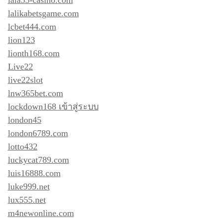
lalikabetsgame.com
lcbet444.com
lion123
lionth168.com
Live22
live22slot
lnw365bet.com
lockdown168 เข้าสู่ระบบ
london45
london6789.com
lotto432
luckycat789.com
luis16888.com
luke999.net
lux555.net
m4newonline.com