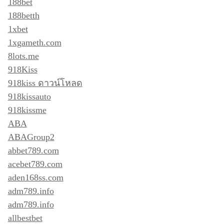
188bet
188betth
1xbet
1xgameth.com
8lots.me
918Kiss
918kiss ดาวน์โหลด
918kissauto
918kissme
ABA
ABAGroup2
abbet789.com
acebet789.com
aden168ss.com
adm789.info
adm789.info
allbestbet