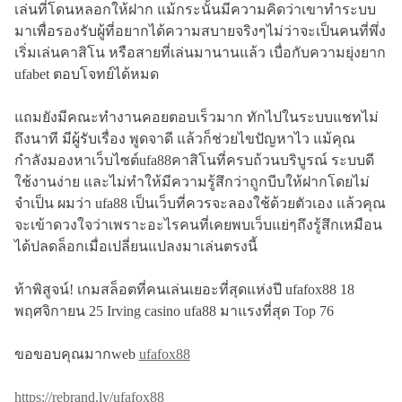
เล่นที่โดนหลอกให้ฝาก แม้กระนั้นมีความคิดว่าเขาทำระบบ
มาเพื่อรองรับผู้ที่อยากได้ความสบายจริงๆไม่ว่าจะเป็นคนที่พึ่ง
เริ่มเล่นคาสิโน หรือสายที่เล่นมานานแล้ว เบื่อกับความยุ่งยาก
ufabet ตอบโจทย์ได้หมด
แถมยังมีคณะทำงานคอยตอบเร็วมาก ทักไปในระบบแชทไม่
ถึงนาที มีผู้รับเรื่อง พูดจาดี แล้วก็ช่วยไขปัญหาไว แม้คุณ
กำลังมองหาเว็บไซต์ufa88คาสิโนที่ครบถ้วนบริบูรณ์ ระบบดี
ใช้งานง่าย และไม่ทำให้มีความรู้สึกว่าถูกบีบให้ฝากโดยไม่
จำเป็น ผมว่า ufa88 เป็นเว็บที่ควรจะลองใช้ด้วยตัวเอง แล้วคุณ
จะเข้าดวงใจว่าเพราะอะไรคนที่เคยพบเว็บแย่ๆถึงรู้สึกเหมือน
ได้ปลดล็อกเมื่อเปลี่ยนแปลงมาเล่นตรงนี้
ท้าพิสูจน์! เกมสล็อตที่คนเล่นเยอะที่สุดแห่งปี ufafox88 18
พฤศจิกายน 25 Irving casino ufa88 มาแรงที่สุด Top 76
ขอขอบคุณมากweb
ufafox88
https://rebrand.ly/ufafox88