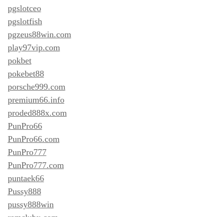
pgslotceo
pgslotfish
pgzeus88win.com
play97vip.com
pokbet
pokebet88
porsche999.com
premium66.info
proded888x.com
PunPro66
PunPro66.com
PunPro777
PunPro777.com
puntaek66
Pussy888
pussy888win