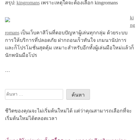
สรุป:
kingromans
เพราะเหตุใดจะต้องเลือก kingromans
ki
ng
romans
เป็นเว็บคาสิโนที่ตอบปัญหาผู้เล่นทุกกลุ่ม ด้วยระบบ
การให้บริการที่ปลอดภัย ฝากถอนเร็วทันใจ เกมนานัปการ
และก็โปรโมชั่นสุดคุ้ม เหมาะสำหรับอีกทั้งผู้เล่นมือใหม่แล้วก็
นักพนันมือโปร
…
ค้นหา
สำหรับ:
ชีวิตของคุณจะไม่เริ่มต้นใหม่ได้ แต่ว่าคุณสามารถเลือกที่จะ
เริ่มต้นใหม่ได้ตลอดเวลา