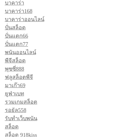
บาคาร่า
บาคาร่า168
บาคาร่าออนไลน์
ปั่นสล็อต
ปั่นแตก66
ปั่นแตก77
พนันออนไลน์
พีจีสล็อต
พุซซี่888
ฟลูสล็อตพีจี
มาเก๊า69
ยูฟ่าเบท
รวมเกมสล็อต
รอยัล558
รับทำเว็บพนัน
สล็อต
สล็อต 918kiss