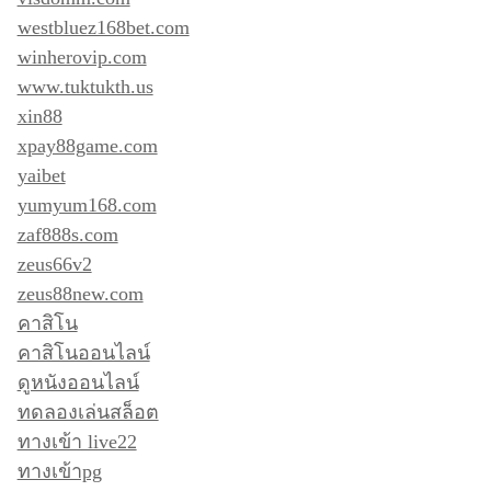
westbluez168bet.com
winherovip.com
www.tuktukth.us
xin88
xpay88game.com
yaibet
yumyum168.com
zaf888s.com
zeus66v2
zeus88new.com
คาสิโน
คาสิโนออนไลน์
ดูหนังออนไลน์
ทดลองเล่นสล็อต
ทางเข้า live22
ทางเข้าpg