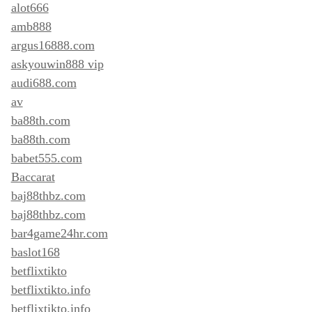
alot666
amb888
argus16888.com
askyouwin888 vip
audi688.com
av
ba88th.com
ba88th.com
babet555.com
Baccarat
baj88thbz.com
baj88thbz.com
bar4game24hr.com
baslot168
betflixtikto
betflixtikto.info
betflixtikto.info