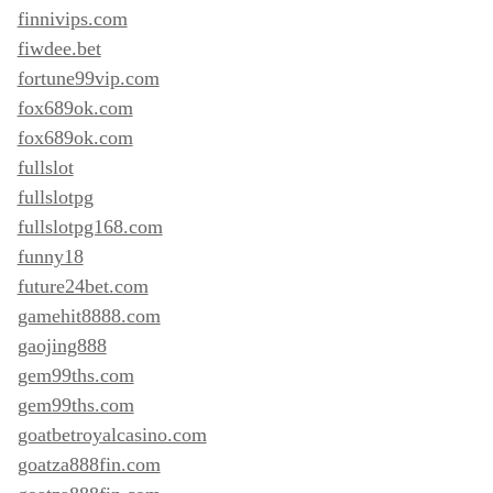
finnivips.com
fiwdee.bet
fortune99vip.com
fox689ok.com
fox689ok.com
fullslot
fullslotpg
fullslotpg168.com
funny18
future24bet.com
gamehit8888.com
gaojing888
gem99ths.com
gem99ths.com
goatbetroyalcasino.com
goatza888fin.com