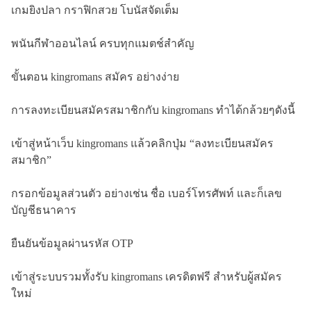
เกมยิงปลา กราฟิกสวย โบนัสจัดเต็ม
พนันกีฬาออนไลน์ ครบทุกแมตช์สำคัญ
ขั้นตอน kingromans สมัคร อย่างง่าย
การลงทะเบียนสมัครสมาชิกกับ kingromans ทำได้กล้วยๆดังนี้
เข้าสู่หน้าเว็บ kingromans แล้วคลิกปุ่ม “ลงทะเบียนสมัคร
สมาชิก”
กรอกข้อมูลส่วนตัว อย่างเช่น ชื่อ เบอร์โทรศัพท์ และก็เลข
บัญชีธนาคาร
ยืนยันข้อมูลผ่านรหัส OTP
เข้าสู่ระบบรวมทั้งรับ kingromans เครดิตฟรี สำหรับผู้สมัคร
ใหม่