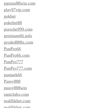
pgzeus88win.com
play97vip.com
pokbet
pokebet88
porsche999.com
premium66.info
proded888x.com
PunPro66
PunPro66.com
PunPro777
PunPro777.com
puntaek66
Pussy888
pussy888win
ramclubx.com
realflikbet.com
realflikbet.com