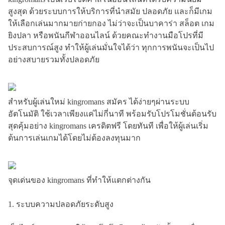
สูงสุด ด้วยระบบการให้บริการที่นำสมัย ปลอดภัย และก็มีเกม
ให้เลือกเล่นมากมายก่ายกอง ไม่ว่าจะเป็นบาคาร่า สล็อต เกม
ยิงปลา หรือพนันกีฬาออนไลน์ ด้วยคณะทำงานมือโปรที่มี
ประสบการณ์สูง ทำให้ผู้เล่นมั่นใจได้ว่า ทุกการพนันจะเป็นไป
อย่างสบายรวมทั้งปลอดภัย
สำหรับผู้เล่นใหม่ kingromans สมัคร ได้ง่ายๆผ่านระบบ
อัตโนมัติ ใช้เวลาเพียงแค่ไม่กี่นาที พร้อมรับโปรโมชั่นต้อนรับ
สุดคุ้มอย่าง kingromans เครดิตฟรี โดยทันที เพื่อให้ผู้เล่นเริ่ม
ต้นการเล่นเกมได้โดยไม่ต้องลงทุนมาก
จุดเด่นของ kingromans ที่ทำให้แตกต่างกัน
1. ระบบความปลอดภัยระดับสูง