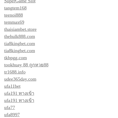
SuperGame Slot
tangtem168
teenoi888
temmax69
thaisiambet.store
thehulk888.com
tia8kingbet.com
tia8kingbet.com
tkbpgg.com
tookhuay 88 ถูกหวย88
tr1688.info
udee365day.com
ufa11bet
ufa191 ทางเข้า
ufa191 ทางเข้า
ufa77
ufa8997