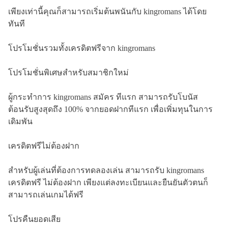
เพียงเท่านี้คุณก็สามารถเริ่มต้นพนันกับ kingromans ได้โดย
ทันที
โปรโมชั่นรวมทั้งเครดิตฟรีจาก kingromans
โปรโมชั่นพิเศษสำหรับสมาชิกใหม่
ผู้กระทำการ kingromans สมัคร ทีแรก สามารถรับโบนัส
ต้อนรับสูงสุดถึง 100% จากยอดฝากทีแรก เพื่อเพิ่มทุนในการ
เดิมพัน
เครดิตฟรีไม่ต้องฝาก
สำหรับผู้เล่นที่ต้องการทดลองเล่น สามารถรับ kingromans
เครดิตฟรี ไม่ต้องฝาก เพียงแต่ลงทะเบียนและยืนยันตัวตนก็
สามารถเล่นเกมได้ฟรี
โปรคืนยอดเสีย