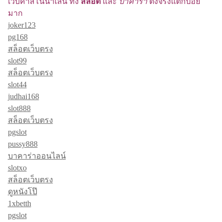
เว็บคาสิโนน่าเล่น ทั้ง
สล็อต
และ
บาคาร่า
ตึงจริงแตกบ่อย
มาก
joker123
pg168
สล็อตเว็บตรง
slot99
สล็อตเว็บตรง
slot44
judhai168
slot888
สล็อตเว็บตรง
pgslot
pussy888
บาคาร่าออนไลน์
slotxo
สล็อตเว็บตรง
ดูหนังโป๊
1xbetth
pgslot