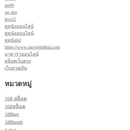
pg99
pg slot
live22
ดูหนังออนไลน์
ดูหนังออนไลน์
ดูหนังhd
https://www.moviehdthai.com
บาคาร่าออนไลน์
สล็อตเว็บตรง
เว็บหวยเงิน
หมวดหมู่
168 สล็อต
168สล็อต
188bet
188betth