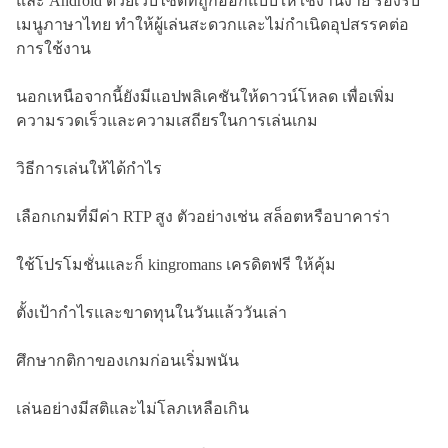
และ Android ด้วยเว็บไซต์ที่ถูกออกแบบให้ใช้งานง่าย รองรับ
เมนูภาษาไทย ทำให้ผู้เล่นสะดวกและไม่กำเนิดอุปสรรคต่อ
การใช้งาน
นอกเหนือจากนี้ยังมีแอปพลิเคชันให้ดาวน์โหลด เพื่อเพิ่ม
ความรวดเร็วและความเสถียรในการเล่นเกม
วิธีการเล่นให้ได้กำไร
เลือกเกมที่มีค่า RTP สูง ตัวอย่างเช่น สล็อตหรือบาคาร่า
ใช้โปรโมชั่นและก็ kingromans เครดิตฟรี ให้คุ้ม
ตั้งเป้ากำไรและขาดทุนในวันแล้ววันเล่า
ศึกษากติกาของเกมก่อนเริ่มพนัน
เล่นอย่างมีสติและไม่โลภเหลือเกิน