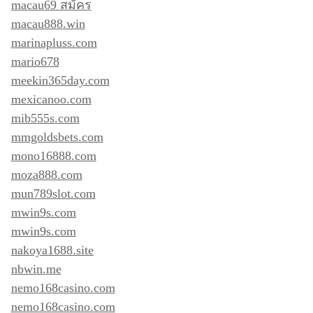
macau69 สมัคร
macau888.win
marinapluss.com
mario678
meekin365day.com
mexicanoo.com
mib555s.com
mmgoldsbets.com
mono16888.com
moza888.com
mun789slot.com
mwin9s.com
mwin9s.com
nakoya1688.site
nbwin.me
nemo168casino.com
nemo168casino.com