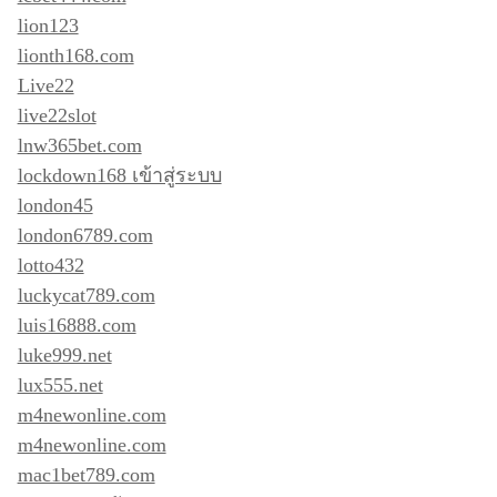
lion123
lionth168.com
Live22
live22slot
lnw365bet.com
lockdown168 เข้าสู่ระบบ
london45
london6789.com
lotto432
luckycat789.com
luis16888.com
luke999.net
lux555.net
m4newonline.com
m4newonline.com
mac1bet789.com