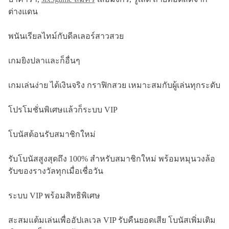
ต่างแดน
พนันเรียลไทม์กับดีลเลอร์สาวสวย
เกมยิงปลาและก็อื่นๆ
เกมเล่นง่าย ได้เงินจริง กราฟิกสวย เหมาะสมกับผู้เล่นทุกระดับ
โปรโมชั่นพิเศษแล้วก็ระบบ VIP
โบนัสต้อนรับสมาชิกใหม่
รับโบนัสสูงสุดถึง 100% สำหรับสมาชิกใหม่ พร้อมหมุนวงล้อ
รับของรางวัลทุกเมื่อเชื่อวัน
ระบบ VIP พร้อมสิทธิพิเศษ
สะสมแต้มเล่นเพื่ออัปเลเวล VIP รับคืนยอดเสีย โบนัสเพิ่มเติม