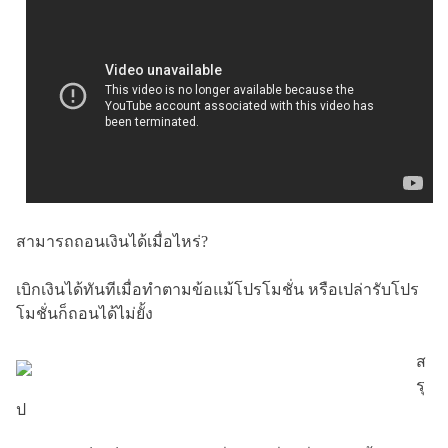
สามารถถอนเงินได้เมื่อไหร่?
เบิกเงินได้ทันทีเมื่อทำตามข้อแม้โปรโมชั่น หรือเปล่ารับโปร
โมชั่นก็ถอนได้ไม่ยั้ง
ส
รุ
ป