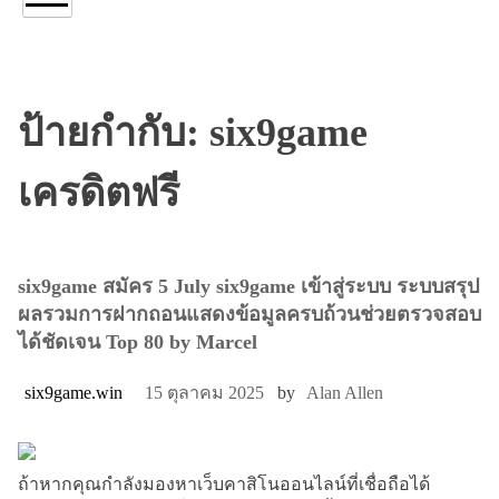
ป้ายกำกับ:
six9game
เครดิตฟรี
six9game สมัคร 5 July six9game เข้าสู่ระบบ ระบบสรุป
ผลรวมการฝากถอนแสดงข้อมูลครบถ้วนช่วยตรวจสอบ
ได้ชัดเจน Top 80 by Marcel
six9game.win
15 ตุลาคม 2025
by
Alan Allen
ถ้าหากคุณกำลังมองหาเว็บคาสิโนออนไลน์ที่เชื่อถือได้