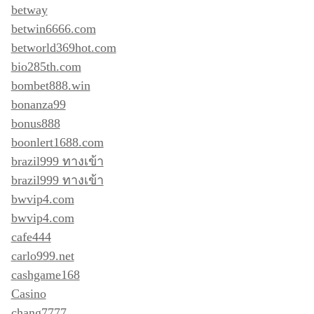
betway
betwin6666.com
betworld369hot.com
bio285th.com
bombet888.win
bonanza99
bonus888
boonlert1688.com
brazil999 ทางเข้า
brazil999 ทางเข้า
bwvip4.com
bwvip4.com
cafe444
carlo999.net
cashgame168
Casino
chang7777