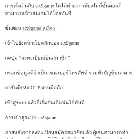
การเริ่มต้นกับ six9game ไม่ได้ทำยาก เพียงไม่กี่ขั้นตอนก็
สามารถเข้าเล่นเกมได้โดยทันที
ขั้นตอน
six9game สมัคร
เข้าไปยังหน้าเว็บหลักของ six9game
กดปุ่ม “ลงทะเบียนเป็นสมาชิก”
กรอกข้อมูลที่จำเป็น เช่น เบอร์โทรศัพท์ รวมทั้งบัญชีธนาคาร
การันตีรหัส OTP ผ่านมือถือ
เข้าสู่ระบบแล้วก็เริ่มต้นเดิมพันได้ทันที
การเข้าสู่ระบบ six9game
ภายหลังจากลงทะเบียนสมัครสมาชิกแล้ว ผู้เล่นสามารถทำ