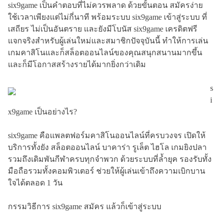
six9game เป็นคำตอบที่ไม่ควรพลาด ด้วยขั้นตอน สมัครง่าย
ใช้เวลาเพียงแต่ไม่กี่นาที พร้อมระบบ six9game เข้าสู่ระบบ ที่
เสถียร ไม่เป็นอันตราย และยังมีโบนัส six9game เครดิตฟรี
แจกจริงสำหรับผู้เล่นใหม่และสมาชิกปัจจุบันนี้ ทำให้การเล่น
เกมคาสิโนและก็สล็อตออนไลน์ของคุณสนุกสนานมากขึ้น
และก็มีโอกาสสร้างรายได้มากยิ่งกว่าเดิม
s
i
x9game เป็นอย่างไร?
six9game คือแพลตฟอร์มคาสิโนออนไลน์ที่ครบวงจร เปิดให้
บริการทั้งยัง สล็อตออนไลน์ บาคาร่า รูเล็ต ไฮโล เกมยิงปลา
รวมถึงเดิมพันกีฬาครบทุกจำพวก ด้วยระบบที่ล้ำยุค รองรับทั้ง
มือถือรวมทั้งคอมพิวเตอร์ ช่วยให้ผู้เล่นเข้าถึงความเบิกบาน
ใจได้ตลอด 1 วัน
กรรมวิธีการ six9game สมัคร แล้วก็เข้าสู่ระบบ