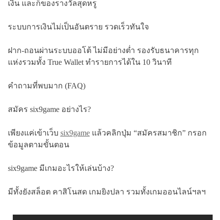
เงิน และก็ของรางวัลสุดหรู
ระบบการเงินไม่เป็นอันตราย รวดเร็วทันใจ
ฝาก-ถอนผ่านระบบออโต้ ไม่มีอย่างต่ำ รองรับธนาคารทุก
แห่งรวมทั้ง True Wallet ทำรายการได้ใน 10 วินาที
คำถามที่พบมาก (FAQ)
สมัคร six9game อย่างไร?
เพียงแค่เข้าเว็บ
six9game
แล้วคลิกปุ่ม “สมัครสมาชิก” กรอก
ข้อมูลตามขั้นตอน
six9game มีเกมอะไรให้เล่นบ้าง?
มีทั้งยังสล็อต คาสิโนสด เกมยิงปลา รวมทั้งเกมออนไลน์ฯลฯ