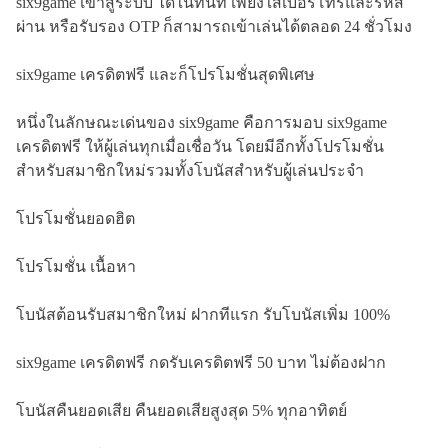
six9game เข้าสู่ระบบ ได้ในทันที เพียงใส่เบอร์โทรและรหัส
ผ่าน หรือรับรอง OTP ก็สามารถเข้าเล่นได้ตลอด 24 ชั่วโมง
six9game เครดิตฟรี และก็โปรโมชั่นสุดพิเศษ
หนึ่งในลักษณะเด่นของ six9game คือการมอบ six9game
เครดิตฟรี ให้ผู้เล่นทุกเมื่อเชื่อวัน โดยมีอีกทั้งโปรโมชั่น
สำหรับสมาชิกใหม่รวมทั้งโบนัสสำหรับผู้เล่นประจำ
โปรโมชั่นยอดฮิต
โปรโมชั่น เนื้อหา
โบนัสต้อนรับสมาชิกใหม่ ฝากทีแรก รับโบนัสเพิ่ม 100%
six9game เครดิตฟรี กดรับเครดิตฟรี 50 บาท ไม่ต้องฝาก
โบนัสคืนยอดเสีย คืนยอดเสียสูงสุด 5% ทุกอาทิตย์