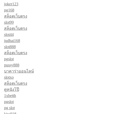
joker123
pg168
สล็อตเว็บตรง
slot99
สล็อตเว็บตรง
slot44
judhai168
slot888
สล็อตเว็บตรง
pgslot
pussy888
บาคาร่าออนไลน์
slotxo
สล็อตเว็บตรง
ดูหนังโป๊
1xbetth
pgslot
pg slot
kiss918