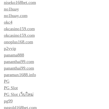
niseko168bet.com
no1huay
no1huay.com
okc4
okcasino159.com
okcasino159.com
onoplus168.com
p2vvip
panama888
pananthai99.com
pananthai99.com
paramax1688.info
PG
PG Slot
PG Slot เว็บใหม่
pg99
pggold168bet.com