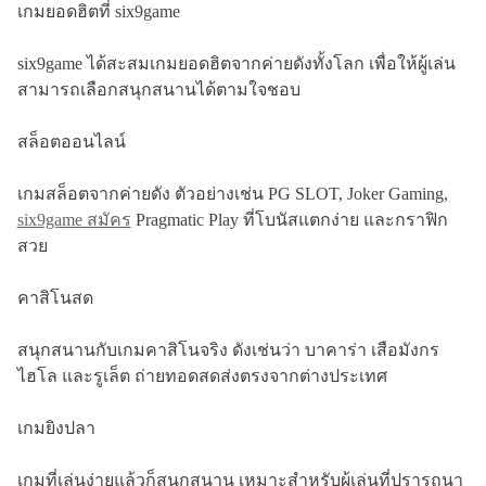
เกมยอดฮิตที่ six9game
six9game ได้สะสมเกมยอดฮิตจากค่ายดังทั้งโลก เพื่อให้ผู้เล่น
สามารถเลือกสนุกสนานได้ตามใจชอบ
สล็อตออนไลน์
เกมสล็อตจากค่ายดัง ตัวอย่างเช่น PG SLOT, Joker Gaming,
six9game สมัคร
Pragmatic Play ที่โบนัสแตกง่าย และกราฟิก
สวย
คาสิโนสด
สนุกสนานกับเกมคาสิโนจริง ดังเช่นว่า บาคาร่า เสือมังกร
ไฮโล และรูเล็ต ถ่ายทอดสดส่งตรงจากต่างประเทศ
เกมยิงปลา
เกมที่เล่นง่ายแล้วก็สนุกสนาน เหมาะสำหรับผู้เล่นที่ปรารถนา