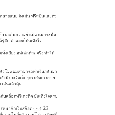
ัสหลายแบบ ดังเช่น ฟรีสปินและตัว
้ยากเกินความจำเป็น แม้กระนั้น
้รู้สึก ท้าและก็บันเทิงใจ
มทั้งเสียงเอฟเฟกต์สมจริง ทำให้
1 ชั่วโมง ผมสามารถทำเงินกลับมา
ังมีรางวัลเล็กๆกระจัดกระจาย
 เล่นแล้วคุ้ม
ับสล็อตฟรีเครดิต บันเทิงใจครบ
ครสมาชิกเว็บสล็อต
okc4
ที่มี
ียงแต่ไม่กี่คลิก ผมก็ได้เครดิตฟรี