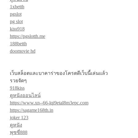
1xbetth
pgslot
pg slot
kiss918
https://pgslotth.me
188betth
doomovie hd
เว็บสล็อตและบาคาร่าของโครตดีเว็บนี้เล่นแล้ว
รวยจัดๆ
918kiss
ดูหนังออนไลน์
https://www.xn--66-lqi9etal8m3epc.com
https://sagame168th.in
joker 123
ดูหนัง
พุซซี่888