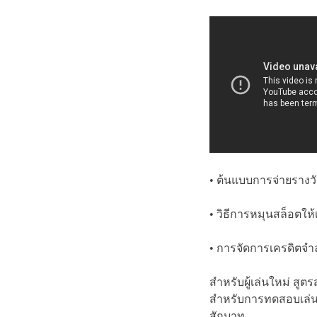
• ต้นแบบการจ่ายรางว
• วิธีการหมุนสล็อตให้
• การจัดการเครดิตจำ
สำหรับผู้เล่นใหม่ สูต
สำหรับการทดสอบเล่นเ
สักบาท