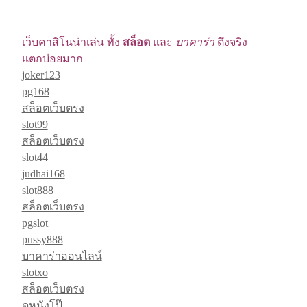
เว็บคาสิโนน่าเล่น ทั้ง
สล็อต
และ
บาคาร่า
ตึงจริง
แตกบ่อยมาก
joker123
pg168
สล็อตเว็บตรง
slot99
สล็อตเว็บตรง
slot44
judhai168
slot888
สล็อตเว็บตรง
pgslot
pussy888
บาคาร่าออนไลน์
slotxo
สล็อตเว็บตรง
ดูหนังโป๊