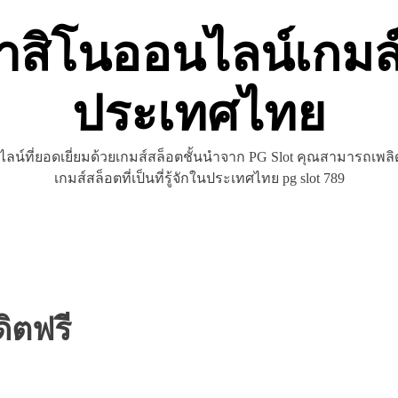
าสิโนออนไลน์เกมส
ประเทศไทย
นไลน์ที่ยอดเยี่ยมด้วยเกมส์สล็อตชั้นนำจาก PG Slot คุณสามารถเ
เกมส์สล็อตที่เป็นที่รู้จักในประเทศไทย pg slot 789
ิตฟรี