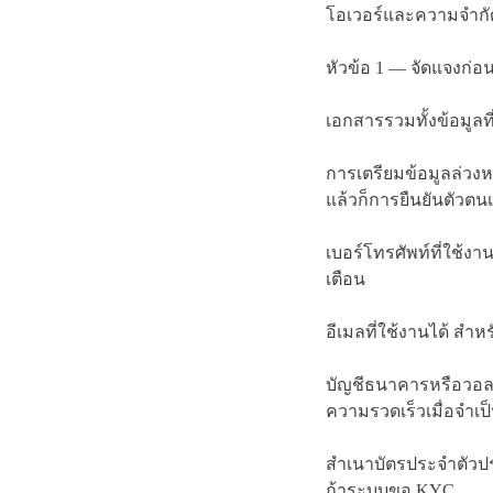
โอเวอร์และความจำก
หัวข้อ 1 — จัดแจงก่อน
เอกสารรวมทั้งข้อมูลท
การเตรียมข้อมูลล่วง
แล้วก็การยืนยันตัวตน
เบอร์โทรศัพท์ที่ใช้งาน
เตือน
อีเมลที่ใช้งานได้ สำหร
บัญชีธนาคารหรือวอลเล็ต
ความรวดเร็วเมื่อจำเป
สำเนาบัตรประจำตัวป
ถ้าระบบขอ KYC