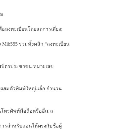
้อ
ื่อลงทะเบียนโดยลดการเสี่ยง:
ง Mib555 รวมทั้งคลิก “ลงทะเบียน
ามบัตรประชาชน หมายเลข
ง (ผสมตัวพิมพ์ใหญ่-เล็ก จำนวน
นโทรศัพท์มือถือหรืออีเมล
ารสำหรับถอนให้ตรงกับชื่อผู้