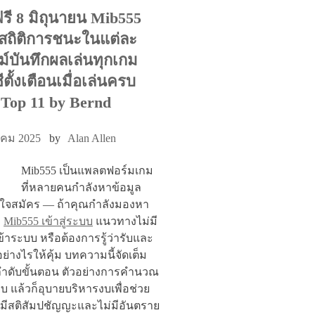
รี 8 มิถุนายน Mib555
สถิติการชนะในแต่ละ
์บันทึกผลเล่นทุกเกม
ตั้งเตือนเมื่อเล่นครบ
 Top 11 by Bernd
าคม 2025
by
Alan Allen
Mib555 เป็นแพลตฟอร์มเกม
ที่หลายคนกำลังหาข้อมูล
สินใจสมัคร — ถ้าคุณกำลังมองหา
,
Mib555 เข้าสู่ระบบ
แนวทางไม่มี
ข้าระบบ หรือต้องการรู้ว่ารับและ
อย่างไรให้คุ้ม บทความนี้จัดเต็ม
ำดับขั้นตอน ตัวอย่างการคำนวณ
ยบ แล้วก็อุบายบริหารงบเพื่อช่วย
างมีสติสัมปชัญญะและไม่มีอันตราย