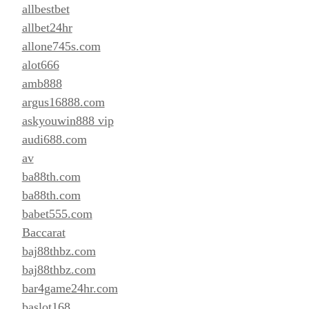
allbestbet
allbet24hr
allone745s.com
alot666
amb888
argus16888.com
askyouwin888 vip
audi688.com
av
ba88th.com
ba88th.com
babet555.com
Baccarat
baj88thbz.com
baj88thbz.com
bar4game24hr.com
baslot168