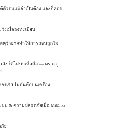
ีตัวตนแม้จำเป็นต้อง และก็คอย
ระวังเมื่อลงทะเบียน
วยเหตุว่าอาจทำให้การถอนถูกไม่
งก์ที่ไม่น่าเชื่อถือ — ตรวจดู
ล
ลอดภัย ไม่บันทึกบนเครื่อง
่ระบบ & ความปลอดภัยเมื่อ Mib555
ภัย