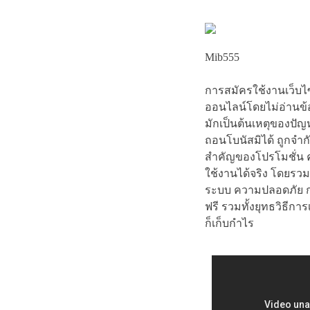
Mib555
การสมัครใช้งานเว็บไ
ออนไลน์โดยไม่อ่านข้
มักเป็นต้นเหตุของปัญ
ถอนโบนัสมิได้ ถูกจ
สำคัญของโปรโมชั่น คู
ใช้งานได้จริง โดยรวมทั
ระบบ ความปลอดภัย กา
ฟรี รวมทั้งยุทธวิธีการ
ก็เก็บกำไร