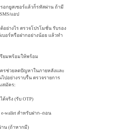
 กรอกยูสเซอร์แล้วก็รหัสผ่าน ถ้ามี
 SMS/แอป
ี ได้อย่างไร ตรวจโปรโมชั่น รับรอง
ตีเบอร์หรือฝากอย่างน้อย แล้วทำ
ตรียมพร้อมให้พร้อม
ัครช่วยลดปัญหาในภายหลังและ
็นไปอย่างราบรื่น ตรวจรายการ
่มสมัคร:
ได้จริง (รับ OTP)
e-wallet สำหรับฝาก–ถอน
ผ่าน (ถ้าหากมี)