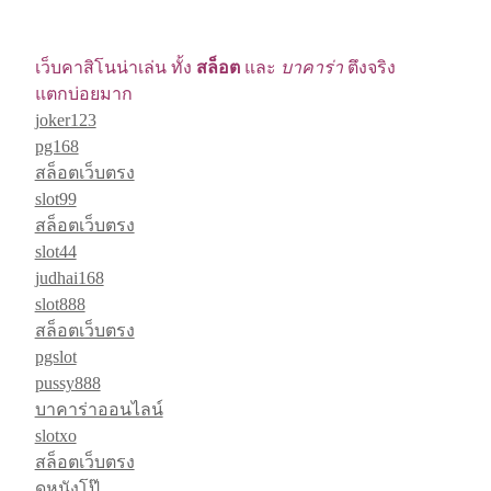
เว็บคาสิโนน่าเล่น ทั้ง
สล็อต
และ
บาคาร่า
ตึงจริง
แตกบ่อยมาก
joker123
pg168
สล็อตเว็บตรง
slot99
สล็อตเว็บตรง
slot44
judhai168
slot888
สล็อตเว็บตรง
pgslot
pussy888
บาคาร่าออนไลน์
slotxo
สล็อตเว็บตรง
ดูหนังโป๊