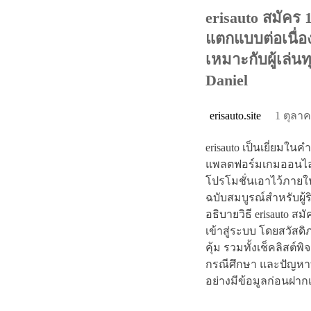
erisauto สมัคร 
แตกแบบต่อเนื่อ
เหมาะกับผู้เล่น
Daniel
erisauto.site
1 ตุลา
erisauto เป็นเยี่ยมในค
แพลตฟอร์มเกมออนไลน
โปรโมชั่นเอาไว้ภายในท
ฉบับสมบูรณ์สำหรับผู้ร
อธิบายวิธี erisauto ส
เข้าสู่ระบบ โดยสวัสดิภ
คุ้ม รวมทั้งเช็คลิสต์พ
กรณีศึกษา และปัญหาที
อย่างมีข้อมูลก่อนฝากเ