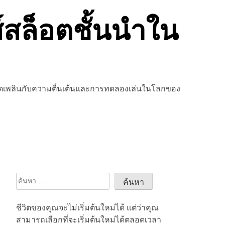
์สล็อตชั้นนำใน
พลิดเพลินกับความตื่นเต้นและการทดลองเล่นในโลกของ
ค้นหา
สำหรับ:
ชีวิตของคุณจะไม่เริ่มต้นใหม่ได้ แต่ว่าคุณ
สามารถเลือกที่จะเริ่มต้นใหม่ได้ตลอดเวลา