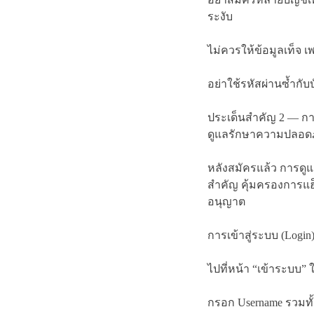
ระงับ
ไม่ควรให้ข้อมูลเท็จ 
อย่าใช้รหัสผ่านซ้ำกับ
ประเด็นสำคัญ 2 — การ 
ดูแลรักษาความปลอดภ
หลังสมัครแล้ว การดูแล
สำคัญ คุ้มครองการแฮ็
อนุญาต
การเข้าสู่ระบบ (Login
ไปที่หน้า “เข้าระบบ”
กรอก Username รวมทั้