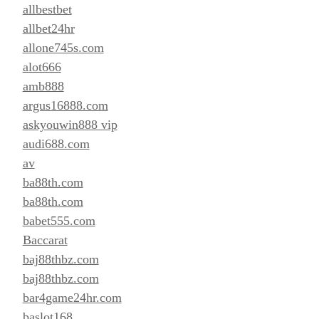
allbestbet
allbet24hr
allone745s.com
alot666
amb888
argus16888.com
askyouwin888 vip
audi688.com
av
ba88th.com
ba88th.com
babet555.com
Baccarat
baj88thbz.com
baj88thbz.com
bar4game24hr.com
baslot168