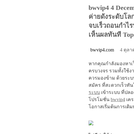
bwvip4 4 Decem
ค่ายดังระดับโล
จบเร็วถอนกำไร
เห็นผลทันที To
bwvip4.com
4 ตุลา
หากคุณกำลังมองหาเว็
ครบวงจร รวมทั้งใช้งา
ควรมองข้าม ด้วยระบบท
สมัคร ที่สะดวกเร็วทั
ระบบ
เข้าระบบ ที่ปล
โปรโมชั่น
bwvip4
เครด
โอกาสเริ่มต้นการเดิมพ