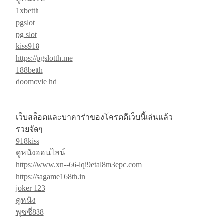
1xbetth
pgslot
pg slot
kiss918
https://pgslotth.me
188betth
doomovie hd
เว็บสล็อตและบาคาร่าของโครตดีเว็บนี้เล่นแล้ว
รวยจัดๆ
918kiss
ดูหนังออนไลน์
https://www.xn--66-lqi9etal8m3epc.com
https://sagame168th.in
joker 123
ดูหนัง
พุซซี่888