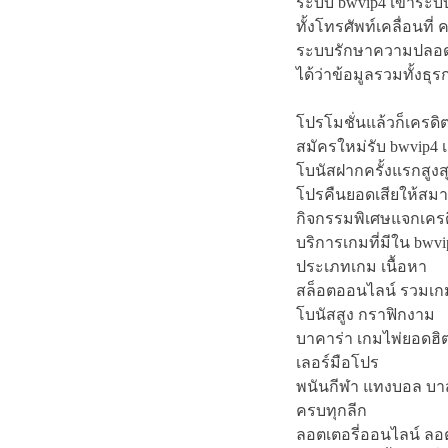
ระบบ bwvip4 เข้าระบ
ทั้งโทรศัพท์เคลื่อนที่
ระบบรักษาความปลอดภัย
ได้ว่าข้อมูลรวมทั้งธ
โปรโมชั่นแล้วก็เครดิต
สมัครใหม่รับ bwvip4 
โบนัสฝากครั้งแรกสูงส
โปรคืนยอดเสียให้สมา
กิจกรรมพิเศษแจกเครด
บริการเกมที่มีใน bwvi
ประเภทเกม เนื้อหา
สล็อตออนไลน์ รวมเก
โบนัสสูง กราฟิกงาม
บาคาร่า เกมไพ่ยอดฮิ
เลอร์มือโปร
พนันกีฬา แทงบอล บาส
ครบทุกลีก
ลอตเตอรี่ออนไลน์ ลอต