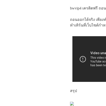
bwvip4 เครดิตฟรี ถอน
ถอนออกได้จริง เพียง
ทำเทิร์นที่เว็บไซต์กำ
สรุป