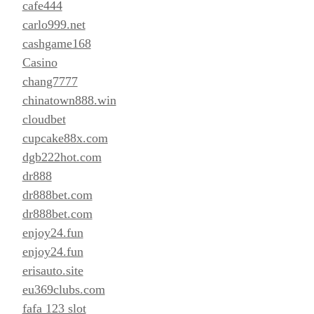
cafe444
carlo999.net
cashgame168
Casino
chang7777
chinatown888.win
cloudbet
cupcake88x.com
dgb222hot.com
dr888
dr888bet.com
dr888bet.com
enjoy24.fun
enjoy24.fun
erisauto.site
eu369clubs.com
fafa 123 slot