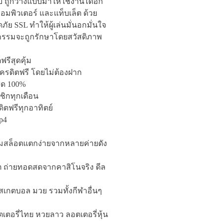
บ ถูกวางแบบมาให้ใช้งานได้อีก
 คอมพิวเตอร์ และแท็บเล็ต ด้วย
 SSL ทำให้ผู้เล่นมั่นอกมั่นใจ
ุรกรรมจะถูกรักษาโดยสวัสดิภาพ
ฟรีสุดคุ้ม
เครดิตฟรี โดยไม่ต้องฝาก
ุด 100%
ชิกทุกเดือน
ิตฟรีทุกอาทิตย์
p4
มสล็อตแตกง่ายจากหลายค่ายดัง
ต ถ่ายทอดสดจากคาสิโนจริง ดีล
เกตบอล มวย รวมทั้งกีฬาอื่นๆ
เตอรี่ไทย หวยลาว ลอตเตอรี่หุ้น