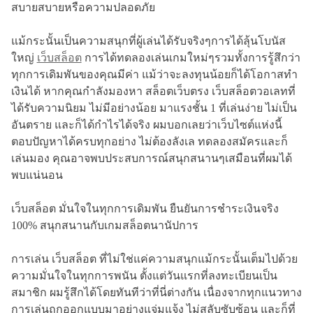
สบายสบายหรือความปลอดภัย
แม้กระนั้นเป็นความสนุกที่ผู้เล่นได้รับจริงๆการได้ลุ้นโบนัส
ใหญ่
เว็บสล็อต
การได้ทดลองเล่นเกมใหม่ๆรวมทั้งการรู้สึกว่า
ทุกการเดิมพันของคุณมีค่า แม้ว่าจะลงทุนน้อยก็ได้โอกาสทำ
เงินได้ หากคุณกำลังมองหา สล็อตเว็บตรง เว็บสล็อตวอเลทที่
ได้รับความนิยม ไม่มีอย่างน้อย มาแรงชั้น 1 ที่เล่นง่าย ไม่เป็น
อันตราย และก็ได้กำไรได้จริง ผมบอกเลยว่าเว็บไซต์แห่งนี้
ตอบปัญหาได้ครบทุกอย่าง ไม่ต้องลังเล ทดลองสมัครและก็
เล่นมอง คุณอาจพบประสบการณ์สนุกสนานๆเสมือนที่ผมได้
พบแน่นอน
เว็บสล็อต มั่นใจในทุกการเดิมพัน ยืนยันการชำระเงินจริง
100% สนุกสนานกับเกมสล็อตนานัปการ
การเล่น เว็บสล็อต ที่ไม่ใช่แค่ความสนุกแม้กระนั้นเต็มไปด้วย
ความมั่นใจในทุกการพนัน ตั้งแต่วันแรกที่ลงทะเบียนเป็น
สมาชิก ผมรู้สึกได้โดยทันทีว่าที่นี่ต่างกัน เนื่องจากทุกแนวทาง
การเล่นถูกออกแบบมาอย่างแจ่มแจ้ง ไม่สลับซับซ้อน และก็ที่