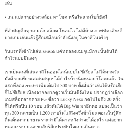
เล่น
• เกมแปลกๆอย่างวงล้อมหาโชค หรือไพ่สามใบก็ยังมี
ที่สำคัญคือทุกเกมเว็บสล็อต โหลดไว ไม่มีค้าง ภาพชัด เสียงดี
บางเกมเล่นแล้วรู้สึกเสมือนกำลังนั่งอยู่ในคาสิโนจริงๆ
วันแรกที่เข้าไปเล่น zeus66 แค่ทดลองเฉยๆแม้กระนั้นดันได้
กำไรแบบมึนงงๆ
เราเป็นคนที่เล่นคาสิโนออนไลน์แบบไม่ซีเรียส ไม่ได้มาหวัง
มั่งมี ขอเพียงแค่เล่นสนุกๆได้กำไรบ้างนิดหน่อยก็โอเคแล้ว วัน
แรกที่ลอง zeus66 เพิ่มเติมไป 300 บาท ตั้งมั่นว่าเล่นได้หรือเสีย
ก็ไม่ซีเรียส เนื่องจากอยากดูว่าเว็บมันดีจังไหม ปรากฏว่าเลือก
เกมสล็อตจากค่าย PG ชื่อว่า Lucky Neko กดไปไม่ถึง 20 ครั้ง
ก็ได้ฟรีสปิน 10 รอบ แล้วดันได้ Big Win มาอีกต่อ แปลงเป็นว่า
ทุน 300 กลายเป็น 1,200 ภายในไม่ถึงครึ่งชั่วโมง ตอนนั้นรู้สึก
ตื่นเต้นมากมาย เพราะว่ามิได้คาดหวังว่าจะได้อะไร แค่อยาก
ทดลองระบบเฉยๆกลับรู้สึกประทับใจแบบเกินคาด