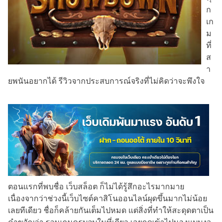
ก
เก
ม
ที่
ส
า
ยพนันอยากได้ รีวิวจากประสบการณ์จริงที่ไม่คิดว่าจะพึงใจ
ตอนแรกที่พบชื่อ เว็บสล็อต ก็ไม่ได้รู้สึกอะไรมากมาย
เนื่องจากว่าช่วงนี้เว็บไซต์คาสิโนออนไลน์ผุดขึ้นมากไม่น้อย
เลยทีเดียว ชื่อก็คล้ายกันเต็มไปหมด แต่สิ่งที่ทำให้สะดุดตาเป็น