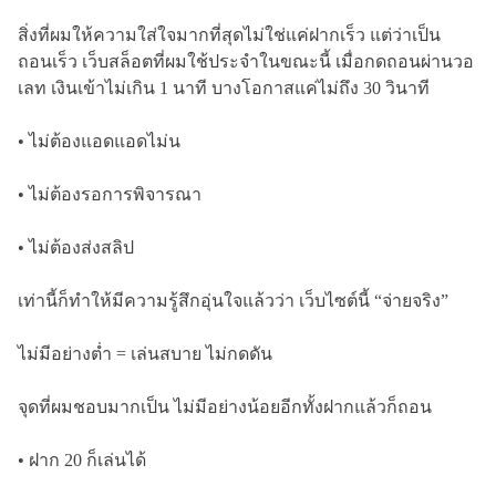
สิ่งที่ผมให้ความใส่ใจมากที่สุดไม่ใช่แค่ฝากเร็ว แต่ว่าเป็น
ถอนเร็ว เว็บสล็อตที่ผมใช้ประจำในขณะนี้ เมื่อกดถอนผ่านวอ
เลท เงินเข้าไม่เกิน 1 นาที บางโอกาสแค่ไม่ถึง 30 วินาที
• ไม่ต้องแอดแอดไม่น
• ไม่ต้องรอการพิจารณา
• ไม่ต้องส่งสลิป
เท่านี้ก็ทำให้มีความรู้สึกอุ่นใจแล้วว่า เว็บไซต์นี้ “จ่ายจริง”
ไม่มีอย่างต่ำ = เล่นสบาย ไม่กดดัน
จุดที่ผมชอบมากเป็น ไม่มีอย่างน้อยอีกทั้งฝากแล้วก็ถอน
• ฝาก 20 ก็เล่นได้