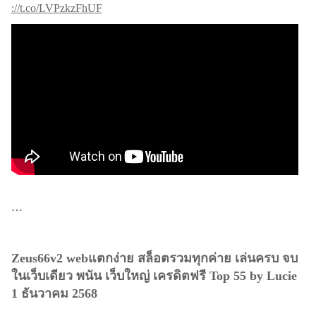
://t.co/LVPzkzFhUF
…
Zeus66v2 webแตกง่าย สล็อตรวมทุกค่าย เล่นครบ จบ
ในเว็บเดียว พนัน เว็บใหญ่ เครดิตฟรี Top 55 by Lucie
1 ธันวาคม 2568