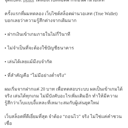
ครั้งแรกที่ผมทดลอง เว็บไซต์สล็อตผ่านวอเลท (True Wallet)
บอกเลยว่าความรู้สึกต่างจากเดิมมาก
• ฝากเงินเข้าเกมภายในไม่กี่วินาที
• ไม่จำเป็นที่จะต้องใช้บัญชีธนาคาร
• เล่นได้เลยแม้มีงบจำกัด
• ที่สำคัญคือ “ไม่มีอย่างต่ำจริง”
ผมเริ่มจากฝากแค่ 20 บาท เพื่อทดสอบระบบ ผลเป็นเข้าเกมได้
จริง เล่นได้ทุกเกม ไม่มีบังคับอะไรเพิ่มเติมอีก ทำให้มีความ
รู้สึกว่าเว็บแบบงี้แหละที่เหมาะสมกับผู้เล่นยุคใหม่
เว็บสล็อตที่ดีเยี่ยมที่สุด จำต้อง “ถอนไว” จริง ไม่ใช่แค่คำชวน
เชื่อ