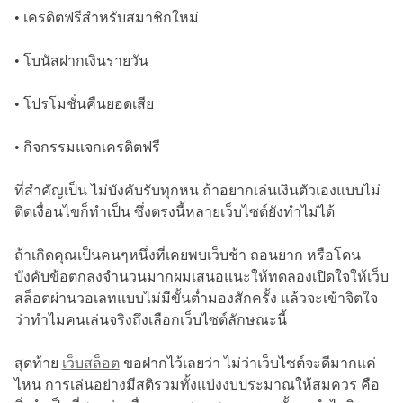
• เครดิตฟรีสำหรับสมาชิกใหม่
• โบนัสฝากเงินรายวัน
• โปรโมชั่นคืนยอดเสีย
• กิจกรรมแจกเครดิตฟรี
ที่สำคัญเป็น ไม่บังคับรับทุกหน ถ้าอยากเล่นเงินตัวเองแบบไม่
ติดเงื่อนไขก็ทำเป็น ซึ่งตรงนี้หลายเว็บไซต์ยังทำไม่ได้
ถ้าเกิดคุณเป็นคนๆหนึ่งที่เคยพบเว็บช้า ถอนยาก หรือโดน
บังคับข้อตกลงจำนวนมากผมเสนอแนะให้ทดลองเปิดใจให้เว็บ
สล็อตผ่านวอเลทแบบไม่มีขั้นต่ำมองสักครั้ง แล้วจะเข้าจิตใจ
ว่าทำไมคนเล่นจริงถึงเลือกเว็บไซต์ลักษณะนี้
สุดท้าย
เว็บสล็อต
ขอฝากไว้เลยว่า ไม่ว่าเว็บไซต์จะดีมากแค่
ไหน การเล่นอย่างมีสติรวมทั้งแบ่งงบประมาณให้สมควร คือ