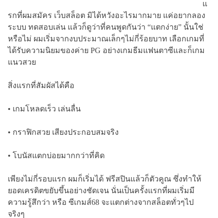
แ
รกที่ผมสมัคร เว็บสล็อต มิได้หวังอะไรมากมาย แค่อยากลอง
ระบบ ทดสอบเล่น แล้วก็ดูว่าที่คนพูดกันว่า “แตกง่าย” นั้นใช่
หรือไม่ ผมเริ่มจากงบประมาณเล็กๆไม่กี่ร้อยบาท เลือกเกมที่
ได้รับความนิยมของค่าย PG อย่างเกมธีมแฟนตาซีและก็เกม
แนวสวย
สิ่งแรกที่สัมผัสได้คือ
• เกมโหลดเร็ว เล่นลื่น
• กราฟิกสวย เสียงประกอบสมจริง
• โบนัสแตกบ่อยมากกว่าที่คิด
เพียงไม่กี่รอบแรก ผมก็เริ่มได้ ฟรีสปินแล้วก็ตัวคูณ ซึ่งทำให้
ยอดเครดิตขยับขึ้นอย่างชัดเจน นั่นเป็นครั้งแรกที่ผมเริ่มมี
ความรู้สึกว่า หรือ ซีเกมส์68 จะแตกต่างจากสล็อตทั่วๆไป
จริงๆ