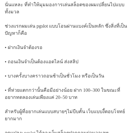
นั่นแหละ ที่ทำให้มุมมองการเล่นสล็อตของผมเปลี่ยนไปแบบ
ทั้งมวล
ช่วงแรกผมเล่น pgslot แบบโอนผ่านแบงค์เป็นหลัก ซึ่งสิ่งที่เป็น
ปัญหาก็คือ
• ฝากเงินจำต้องรอ
• ถอนเงินจำเป็นต้องแอดไลน์ ส่งสลิป
• บางครั้งบางคราวถอนช้าเป็นชั่วโมง หรือเป็นวัน
• ที่ห่วยแตกกว่านั้นคือมีอย่างน้อย ฝาก 100–300 ในขณะที่
อยากทดลองเล่นเพียงแค่ 20–50 บาท
สำหรับผู้ที่อยากเล่นแบบสบายๆไม่บีบคั้น เว็บแบบงี้ตอบโจทย์
ยากมาก
จุดแปลง:
pgslot
ได้ลองเว็บสล็อตฝากถอนผ่านวอเลท