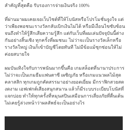
สำคัญที่สุดคือ รับรองการจ่ายเงินจริง 100%
ที่ผ่านมาผมเคยเจอเว็บไซต์ที่ให้โบนัสหรือโปรโมชั่นจูงใจ แต่
ว่าเพียงพอชนะรางวัลกลับเบิกเงินไม่ได้ หรือมีเงื่อนไขซับซ้อน
จนถึงทำให้รู้สึกเสียความรู้สึก แต่กับเว็บที่ผมเล่นปัจจุบันนี้ต่าง
กันอย่างสิ้นเชิง ทุกครั้งที่ผมชนะ ไม่ว่าจะเป็นรางวัลเล็กหรือ
รางวัลใหญ่ เงินก็เข้าบัญชีโดยทันที ไม่มีข้อแม้ซุกซ่อนให้ไม่
ค่อยสบายใจ
ผมบันเทิงใจกับการพนันมากขึ้นคือ เกมสล็อตที่นานาประการ
ไม่ว่าจะเป็นเกมธีมแฟนตาซี เผชิญภัย หรือเกมแนวผลไม้สุด
คลาสสิก ทุกเกมถูกคัดสรรมาอย่างยอดเยี่ยม มีกราฟิกสวยสด
งดงาม เอฟเฟกต์เสียงสนุกสนาน แล้วก็มีระบบระเบียบโบนัสที่
แจกบ่อย ทำให้ทุกครั้งที่หมุนสปินเสมือนการเสี่ยงภัยที่ตื่นเต้น
ไม่เคยรู้ล่วงหน้าว่าผลลัพธ์จะเป็นอย่างไร