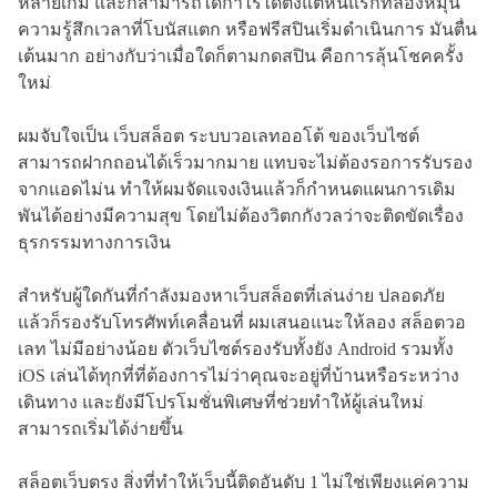
หลายเกม และก็สามารถได้กำไรได้ตั้งแต่หนแรกที่ลองหมุน
ความรู้สึกเวลาที่โบนัสแตก หรือฟรีสปินเริ่มดำเนินการ มันตื่น
เต้นมาก อย่างกับว่าเมื่อใดก็ตามกดสปิน คือการลุ้นโชคครั้ง
ใหม่
ผมจับใจเป็น เว็บสล็อต ระบบวอเลทออโต้ ของเว็บไซต์
สามารถฝากถอนได้เร็วมากมาย แทบจะไม่ต้องรอการรับรอง
จากแอดไม่น ทำให้ผมจัดแจงเงินแล้วก็กำหนดแผนการเดิม
พันได้อย่างมีความสุข โดยไม่ต้องวิตกกังวลว่าจะติดขัดเรื่อง
ธุรกรรมทางการเงิน
สำหรับผู้ใดกันที่กำลังมองหาเว็บสล็อตที่เล่นง่าย ปลอดภัย
แล้วก็รองรับโทรศัพท์เคลื่อนที่ ผมเสนอแนะให้ลอง สล็อตวอ
เลท ไม่มีอย่างน้อย ตัวเว็บไซต์รองรับทั้งยัง Android รวมทั้ง
iOS เล่นได้ทุกที่ที่ต้องการไม่ว่าคุณจะอยู่ที่บ้านหรือระหว่าง
เดินทาง และยังมีโปรโมชั่นพิเศษที่ช่วยทำให้ผู้เล่นใหม่
สามารถเริ่มได้ง่ายขึ้น
สล็อตเว็บตรง สิ่งที่ทำให้เว็บนี้ติดอันดับ 1 ไม่ใช่เพียงแค่ความ