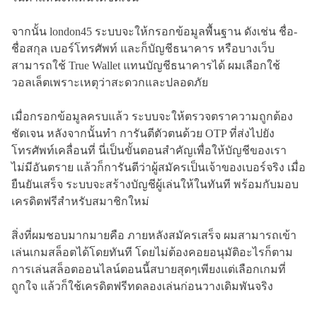
จากนั้น london45 ระบบจะให้กรอกข้อมูลพื้นฐาน ดังเช่น ชื่อ-
ชื่อสกุล เบอร์โทรศัพท์ และก็บัญชีธนาคาร หรือบางเว็บ
สามารถใช้ True Wallet แทนบัญชีธนาคารได้ ผมเลือกใช้
วอลเล็ตเพราะเหตุว่าสะดวกและปลอดภัย
เมื่อกรอกข้อมูลครบแล้ว ระบบจะให้ตรวจตราความถูกต้อง
ชัดเจน หลังจากนั้นทำ การันตีตัวตนด้วย OTP ที่ส่งไปยัง
โทรศัพท์เคลื่อนที่ นี่เป็นขั้นตอนสำคัญเพื่อให้บัญชีของเรา
ไม่มีอันตราย แล้วก็การันตีว่าผู้สมัครเป็นเจ้าของเบอร์จริง เมื่อ
ยืนยันเสร็จ ระบบจะสร้างบัญชีผู้เล่นให้ในทันที พร้อมกับมอบ
เครดิตฟรีสำหรับสมาชิกใหม่
สิ่งที่ผมชอบมากมายคือ ภายหลังสมัครเสร็จ ผมสามารถเข้า
เล่นเกมสล็อตได้โดยทันที โดยไม่ต้องคอยอนุมัติอะไรก็ตาม
การเล่นสล็อตออนไลน์ตอนนี้สบายสุดๆเพียงแต่เลือกเกมที่
ถูกใจ แล้วก็ใช้เครดิตฟรีทดลองเล่นก่อนวางเดิมพันจริง