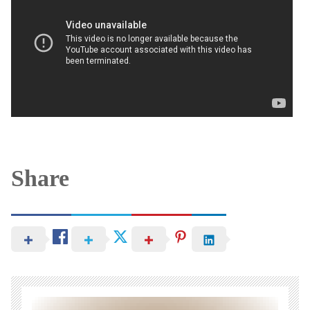
Share