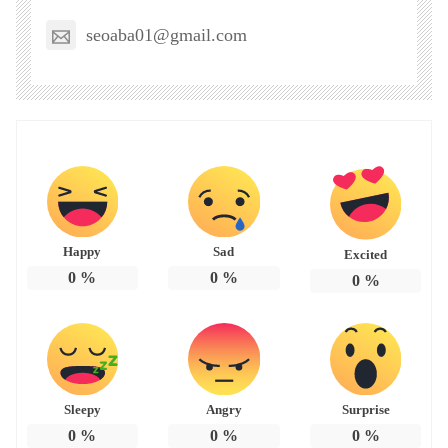
seoaba01@gmail.com
Happy
Sad
Excited
0
%
0
%
0
%
Sleepy
Angry
Surprise
0
%
0
%
0
%