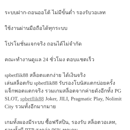
ระบบฝาก-ถอนออโต้ ไม่มีขั้นต่ำ รองรับวอเลท
ใช้งานผ่านมือถือได้ทุกระบบ
โปรโมชั่นแจกจริง ถอนได้ไม่จำกัด
คณะทำงานดูแล 24 ชั่วโมง ตอบแชตเร็ว
spbetflik88 สล็อตแตกง่าย ได้เงินจริง
เล่นสล็อตกับ spbetflik88 รับรองโบนัสแตกบ่อยครั้ง
แจ็กพอตแตกจริง รวมเกมสล็อตจากค่ายดังอีกทั้ง PG
SLOT,
spbetflik88
Joker, JILI, Pragmatic Play, Nolimit
City รวมทั้งอีกมากมาย
เกมทั้งผองมีระบบ ซื้อฟรีสปิน, รองรับ สล็อตวอเลท,