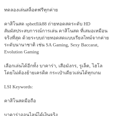
ทดลองเล่นสล็อตฟรีทุกค่าย
คาสิโนสด spbetflik88 ถ่ายทอดสดระดับ HD
สัมผัสประสบการณ์การเล่น คาสิโนสด ที่เสมอเหมือน
จริงที่สุด ด้วยระบบถ่ายทอดสดแบบเรียลไทม์จากค่าย
ระดับนานาชาติ เช่น SA Gaming, Sexy Baccarat,
Evolution Gaming
เลือกเล่นได้อีกทั้ง บาคาร่า, เสือมังกร, รูเล็ต, ไฮโล
โดยไม่ต้องย้ายเครดิต กระเป๋าเดียวเล่นได้ทุกเกม
LSI Keywords:
คาสิโนสดมือถือ
บาคาร่าออนไลน์ได้เงินจริง