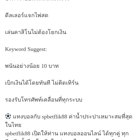
ดีลเลอร์แจกไพ่สด
เล่นคาสิโนไม่ต้องโยกเงิน
Keyword Suggest:
พนันอย่างน้อย 10 บาท
เบิกเงินได้โดยทันที ไม่ติดเทิร์น
รองรับโทรศัพท์เคลื่อนที่ทุกระบบ
แทงบอลกับ spbetflik88 ค่าน้ำประปาเหมาะสมที่สุด
ในไทย
spbetflik88 เปิดให้ท่าน แทงบอลออนไลน์ ได้ทุกคู่ ทุก