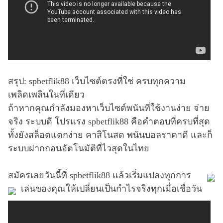
สรุป: spbetflik88 เว็บไซต์ตรงที่ใช่ ครบทุกความ
เพลิดเพลินในที่เดียว
ถ้าหากคุณกำลังมองหาเว็บไซต์พนันที่ใช้งานง่าย จ่าย
จริง ระบบดี โปรแรง spbetflik88 คือคำตอบที่ครบที่สุด
ทั้งยังสล็อตแตกง่าย คาสิโนสด พนันบอลราคาดี และก็
ระบบฝากถอนอัตโนมัติที่ไวสุดในไทย
สมัครเลยวันนี้ที่ spbetflik88 แล้วเริ่มแปลงทุกการ
เล่นของคุณให้เปลี่ยนเป็นกำไรจริงทุกเมื่อเชื่อวัน