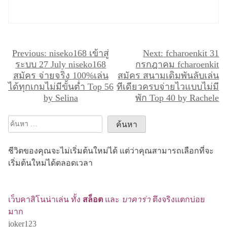
แ
Previous:
niseko168 เข้าสู่
Next:
fcharoenkit 31
ระบบ 27 July niseko168
กรกฎาคม fcharoenkit
น
สมัคร จ่ายจริง 100%เล่น
สมัคร สนามเดิมพันลับเล่น
ะ
ได้ทุกเกมไม่มีขั้นต่ำ Top 56
ทีเดียวครบจ่ายไวแบบไม่มี
by Selina
พัก Top 40 by Rachele
แ
น
ค้นหา
ว
สำหรับ:
เ
ชีวิตของคุณจะไม่เริ่มต้นใหม่ได้ แต่ว่าคุณสามารถเลือกที่จะ
รื่
เริ่มต้นใหม่ได้ตลอดเวลา
อ
ง
เว็บคาสิโนน่าเล่น ทั้ง
สล็อต
และ
บาคาร่า
ตึงจริงแตกบ่อย
มาก
joker123