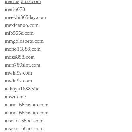
marinapluss.com
mario678
meekin365day.com
mexicanoo.com
mib555s.com
mmgoldsbets.com
mono16888.com
moza888.com
mun789slot.com
mwin9s.com
mwin9s.com
nakoya1688.site
nbwin.me
nemo168casino.com
nemo168casino.com
niseko168bet.com
niseko168bet.com