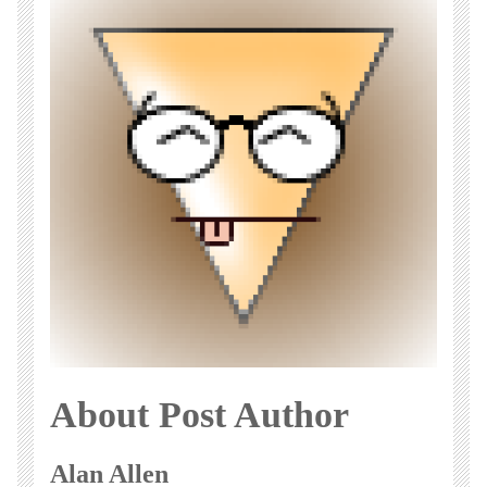
About Post Author
Alan Allen