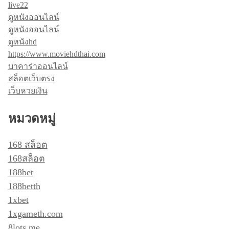
live22
ดูหนังออนไลน์
ดูหนังออนไลน์
ดูหนังhd
https://www.moviehdthai.com
บาคาร่าออนไลน์
สล็อตเว็บตรง
เว็บหวยเงิน
หมวดหมู่
168 สล็อต
168สล็อต
188bet
188betth
1xbet
1xgameth.com
8lots.me