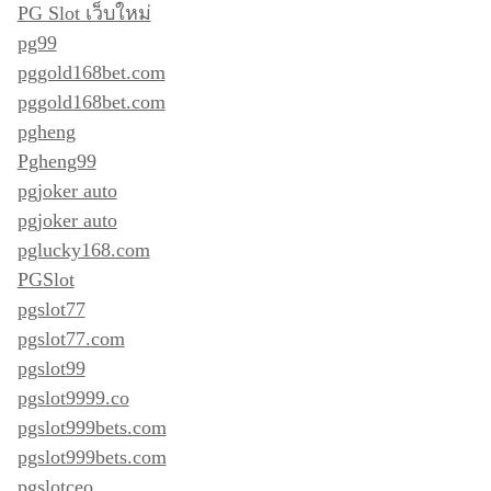
PG Slot เว็บใหม่
pg99
pggold168bet.com
pggold168bet.com
pgheng
Pgheng99
pgjoker auto
pgjoker auto
pglucky168.com
PGSlot
pgslot77
pgslot77.com
pgslot99
pgslot9999.co
pgslot999bets.com
pgslot999bets.com
pgslotceo