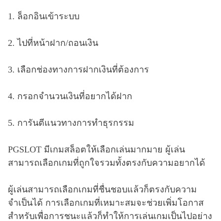
1. ล็อกอินเข้าระบบ
2. ไปที่หน้าฝาก/ถอนเงิน
3. เลือกช่องทางการฝากเงินที่ต้องการ
4. กรอกจำนวนเงินที่อยากได้ฝาก
5. การันตีแนวทางการทำธุรกรรม
PGSLOT มีเกมสล็อตให้เลือกเล่นมากมาย ผู้เล่น
สามารถเลือกเกมที่ถูกใจรวมทั้งตรงกับความอยากได้
ผู้เล่นสามารถเลือกเกมที่ชื่นชอบแล้วก็ตรงกับความ
จำเป็นได้ การเลือกเกมที่เหมาะสมจะช่วยเพิ่มโอกาส
สำหรับเพื่อการชนะแล้วก็ทำให้การเล่นเกมเป็นไปอย่าง