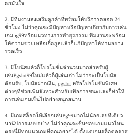
อกมั่นใจ
2. มีทีมงานส่งเสริมลูกค้าที่พร้อมให้บริการตลอด 24
ชั่วโมง ไม่ว่าคุณจะมีปัญหาหรือปัญหาเกี่ยวกับการเล่น
เกมpg99หรือแนวทางการทำธุรกรรม ทีมงานจะพร้อม
ให้ความช่วยเหลือเกื้อกูลแล้วก็แก้ปัญหาให้ท่านอย่าง
รวดเร็ว
3. มีโบนัสแล้วก็โปรโมชั่นจำนวนมากสำหรับผู้
เล่นPgslot99ใหม่แล้วก็ผู้เล่นเก่า ไม่ว่าจะเป็นโบนัส
ต้อนรับ, โบนัสฝากเงิน,
pgslot
หรือโปรโมชั่นพิเศษ
ต่างๆที่ช่วยเพิ่มจังหวะสำหรับเพื่อการชนะและก็ทำให้
การเล่นเกมเป็นไปอย่างสนุกสนาน
4. มีเกมสล็อตให้เลือกเล่นPg99มากไม่น้อยเลยทีเดียว
นานัปการแบบอย่าง ไม่ว่าคุณจะชื่นชอบเกมแนวไหน
ตรงนี้มีทุกแนวเกมที่คุณอยากได้ ตั้งแต่เกมสล็อตคลาส