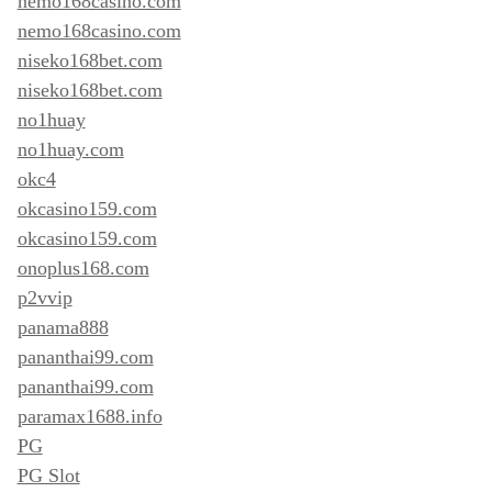
nemo168casino.com
nemo168casino.com
niseko168bet.com
niseko168bet.com
no1huay
no1huay.com
okc4
okcasino159.com
okcasino159.com
onoplus168.com
p2vvip
panama888
pananthai99.com
pananthai99.com
paramax1688.info
PG
PG Slot