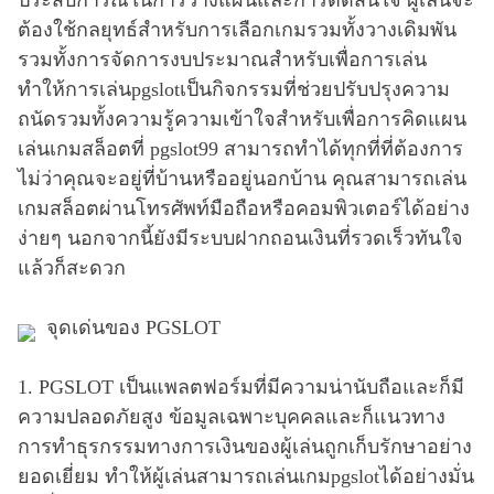
ต้องใช้กลยุทธ์สำหรับการเลือกเกมรวมทั้งวางเดิมพัน
รวมทั้งการจัดการงบประมาณสำหรับเพื่อการเล่น
ทำให้การเล่นpgslotเป็นกิจกรรมที่ช่วยปรับปรุงความ
ถนัดรวมทั้งความรู้ความเข้าใจสำหรับเพื่อการคิดแผน
เล่นเกมสล็อตที่ pgslot99 สามารถทำได้ทุกที่ที่ต้องการ
ไม่ว่าคุณจะอยู่ที่บ้านหรืออยู่นอกบ้าน คุณสามารถเล่น
เกมสล็อตผ่านโทรศัพท์มือถือหรือคอมพิวเตอร์ได้อย่าง
ง่ายๆ นอกจากนี้ยังมีระบบฝากถอนเงินที่รวดเร็วทันใจ
แล้วก็สะดวก
จุดเด่นของ PGSLOT
1. PGSLOT เป็นแพลตฟอร์มที่มีความน่านับถือและก็มี
ความปลอดภัยสูง ข้อมูลเฉพาะบุคคลและก็แนวทาง
การทำธุรกรรมทางการเงินของผู้เล่นถูกเก็บรักษาอย่าง
ยอดเยี่ยม ทำให้ผู้เล่นสามารถเล่นเกมpgslotได้อย่างมั่น