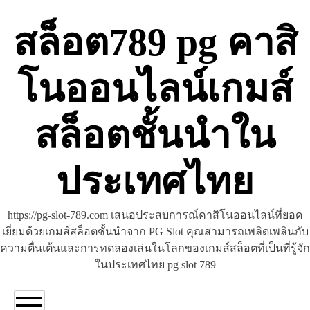
Skip
to
สล็อต789 pg คาสิ
content
โนออนไลน์เกมส์
สล็อตชั้นนำใน
ประเทศไทย
https://pg-slot-789.com เสนอประสบการณ์คาสิโนออนไลน์ที่ยอด
เยี่ยมด้วยเกมส์สล็อตชั้นนำจาก PG Slot คุณสามารถเพลิดเพลินกับ
ความตื่นเต้นและการทดลองเล่นในโลกของเกมส์สล็อตที่เป็นที่รู้จัก
ในประเทศไทย pg slot 789