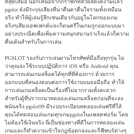
ที่สุดเสมอ นอกเหนือจากกราฟิกที่สวยสดงดงามแล้ว
pgslot ยังมีระบบเสียงที่น่าตื่นตาตื่นใจรวมทั้งเหมือน
จริง ทำให้ผู้เล่นรู้สึกเช่นเดียวกับอยู่ในโลกของเกม
จริงๆเสียงเอฟเฟกต์และก็ดนตรีในเกมถูกออกแบบมา
อย่างประณีตเพื่อเพิ่มความสนุกสนานร่าเริงแล้วก็ความ
ตื่นเต้นสำหรับในการเล่น
PGSLOT รองรับการเล่นผ่านโทรศัพท์มือถือทุกรุ่น ไม่
ว่าคุณจะใช้ระบบปฏิบัติการ iOS หรือ Android คุณ
สามารถเล่นเกมสล็อตได้ทุกที่ที่ต้องการ ด้วยการ
ออกแบบที่สนองตอบต่อการใช้งานบนจอมือถือ ทำให้
การเล่นเกมสล็อตเป็นเรื่องที่ไม่ยากรวมทั้งสะดวก
สำหรับผู้ที่ปรารถนาทดลองเล่นเกมสล็อตก่อนที่จะลง
พนันจริง pgslot99 มีระบบระเบียบทดลองเล่นฟรีที่ให้
คุณได้ทดสอบเล่นเกมทุกเกมpgslotในแพลตฟอร์ม โดย
ไม่ต้องใช้เงินจริง นี่เป็นช่องทางที่ดีในการทดลองเล่น
เกมและก็ทำความเข้าใจกฎข้อตกลงและก็ฟีพบร์ต่างๆ