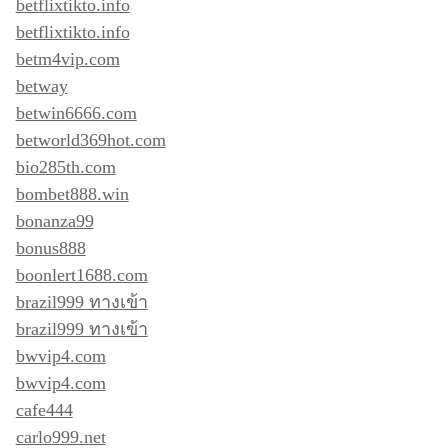
betflixtikto.info
betflixtikto.info
betm4vip.com
betway
betwin6666.com
betworld369hot.com
bio285th.com
bombet888.win
bonanza99
bonus888
boonlert1688.com
brazil999 ทางเข้า
brazil999 ทางเข้า
bwvip4.com
bwvip4.com
cafe444
carlo999.net