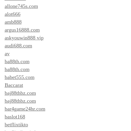
allone745s.com
alot666
amb888
argus16888.com
askyouwin888 vip
audi688.com
av
ba88th.com
ba88th.com
babet555.com
Baccarat
baj88thbz.com
baj88thbz.com
bar4game24hr.com
baslot168
betflixtikto