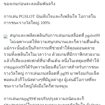
ของเกมก่อนจะลงเดิมพันจริง
การเล่น PGSLOT บันเทิงใจและก็เพลินใจ โอกาสใน
การชนะรางวัลใหญ่ 100%
สนุกและเพลิดเพลินกับการเล่นเกมสล็อตที่ pgslot99
ไม่เฉพาะแต่ให้ความสนุกสนานและก็ความตื่นเต้น
แม้กระนั้นยังเป็นกิจกรรมที่ช่วยทำให้คุณผ่อนคลาย
รวมทั้งเพลินใจในเวลาว่าง ด้วยเกมที่มีกราฟิกสวยงาม
แล้วก็เสียงเอฟเฟกต์ที่น่าตื่นเต้น หนึ่งในเหตุผลที่ทำให้
เกมpgslot99ได้รับความนิยมคือโอกาสสำหรับการชนะ
รางวัลใหญ่ การเล่นเกมสล็อตที่ pg99 มาพร้อมกับแจ็ค
พอตแล้วก็โบนัสต่างๆที่มีมูลค่าสูง ผู้เล่นมีโอกาสที่จะ
ชนะรางวัลใหญ่ได้เมื่อใดก็ตามหมุน
การเล่นเกมpg99ช่วยปรับปรุงความถนัดและก็
ประสบการณ์ในการวางแผนและการตัดสินใจ ผู้เล่นจะ