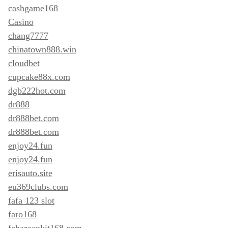
cashgame168
Casino
chang7777
chinatown888.win
cloudbet
cupcake88x.com
dgb222hot.com
dr888
dr888bet.com
dr888bet.com
enjoy24.fun
enjoy24.fun
erisauto.site
eu369clubs.com
fafa 123 slot
faro168
fcharoenkit168.com