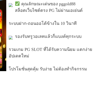
คุณลักษณะเด่นของ pggold88
สล็อตเว็บไซต์ตรง PG ไม่ผ่านเอเย่นต์
ระบบฝาก-ถอนออโต้ข้างใน 10 วินาที
รองรับทรูวอเลทแล้วก็แบงค์ทุกระบบ
รวมเกม PG SLOT ที่ได้รับความนิยม แตกง่าย
อัปเดตใหม่
โปรโมชั่นสุดคุ้ม รับง่าย ไม่ต้องทำกิจกรรม