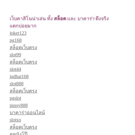
เว็บคาสิโนน่าเล่น ทั้ง
สล็อต
และ
บาคาร่า
ตึงจริง
แตกบ่อยมาก
joker123
pg168
สล็อตเว็บตรง
slot99
สล็อตเว็บตรง
slot44
judhai168
slot888
สล็อตเว็บตรง
pgslot
pussy888
บาคาร่าออนไลน์
slotxo
สล็อตเว็บตรง
ดูหนังโป๊