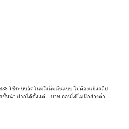
8 ใช้ระบบอัตโนมัติเต็มต้นแบบ ไม่ต้องแจ้งสลิป
้นนำ ฝากได้ตั้งแต่ 1 บาท ถอนได้ไม่มีอย่างต่ำ