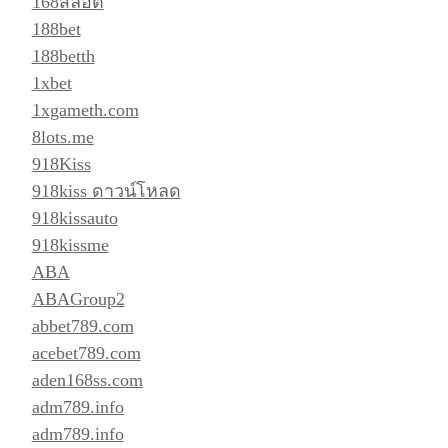
168สล็อต
188bet
188betth
1xbet
1xgameth.com
8lots.me
918Kiss
918kiss ดาวน์โหลด
918kissauto
918kissme
ABA
ABAGroup2
abbet789.com
acebet789.com
aden168ss.com
adm789.info
adm789.info