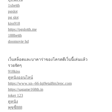
1xbetth
pgslot
pg slot
kiss918
https://pgslotth.me
188betth
doomovie hd
เว็บสล็อตและบาคาร่าของโครตดีเว็บนี้เล่นแล้ว
รวยจัดๆ
918kiss
ดูหนังออนไลน์
https://www.xn--66-lqi9etal8m3epc.com
https://sagame168th.in
joker 123
ดูหนัง
พุซซี่888