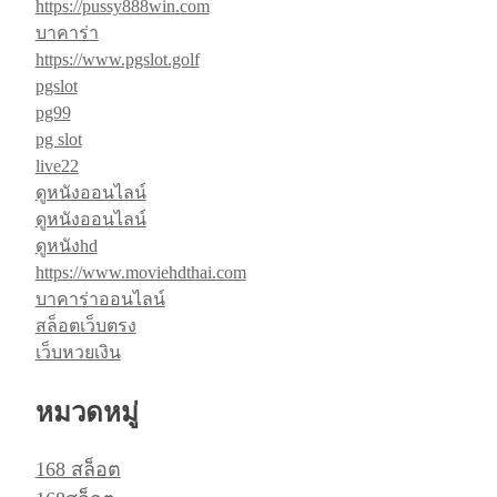
https://pussy888win.com
บาคาร่า
https://www.pgslot.golf
pgslot
pg99
pg slot
live22
ดูหนังออนไลน์
ดูหนังออนไลน์
ดูหนังhd
https://www.moviehdthai.com
บาคาร่าออนไลน์
สล็อตเว็บตรง
เว็บหวยเงิน
หมวดหมู่
168 สล็อต