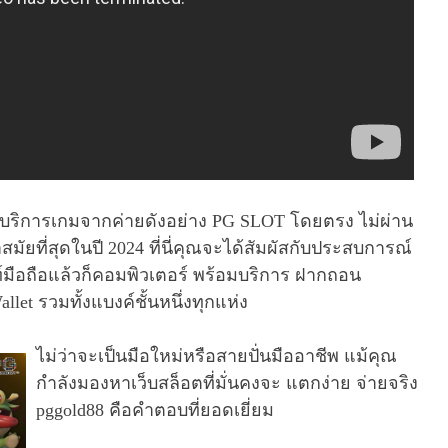
ห้บริการเกมจากค่ายดังอย่าง PG SLOT โดยตรง ไม่ผ่าน
ัยที่สุดในปี 2024 ที่นี่คุณจะได้สัมผัสกับประสบการณ์
พท์มือถือแล้วก็คอมพิวเตอร์ พร้อมบริการ ฝากถอน
let รวมทั้งแบงค์ชั้นหนึ่งทุกแห่ง
ไม่ว่าจะเป็นมือใหม่หรือสายปั่นมืออาชีพ แม้คุณ
กำลังมองหาเว็บสล็อตที่มั่นคงจะ แตกง่าย จ่ายจริง
pggold88 คือคำตอบที่ยอดเยี่ยม