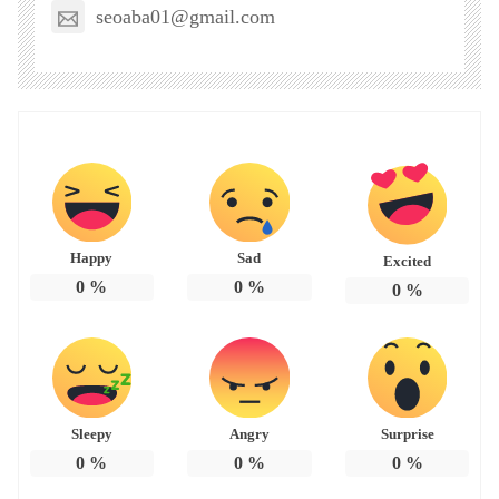
seoaba01@gmail.com
Happy
Sad
Excited
0
%
0
%
0
%
Sleepy
Angry
Surprise
0
%
0
%
0
%