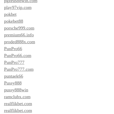
pgzeus88win.com
play97vip.com
pokbet
pokebet88
porsche999.com
premium66.info
proded888x.com
PunPro66
PunPro66.com
PunPro777
PunPro777.com
puntaek66
Pussy888
pussy888win
ramclubx.com
realflikbet.com
realflikbet.com