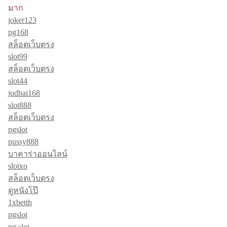
มาก
joker123
pg168
สล็อตเว็บตรง
slot99
สล็อตเว็บตรง
slot44
judhai168
slot888
สล็อตเว็บตรง
pgslot
pussy888
บาคาร่าออนไลน์
slotxo
สล็อตเว็บตรง
ดูหนังโป๊
1xbetth
pgslot
pg slot