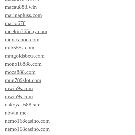
macau888.win
marinapluss.com
mario678
meekin365day.com
mexicanoo.com
mib555s.com
mmgoldsbets.com
mono16888.com
moza888.com
mun789slot.com
mwin9s.com
mwin9s.com
nakoya1688.site
nbwin.me
nemo168casino.com
nemo168casino.com