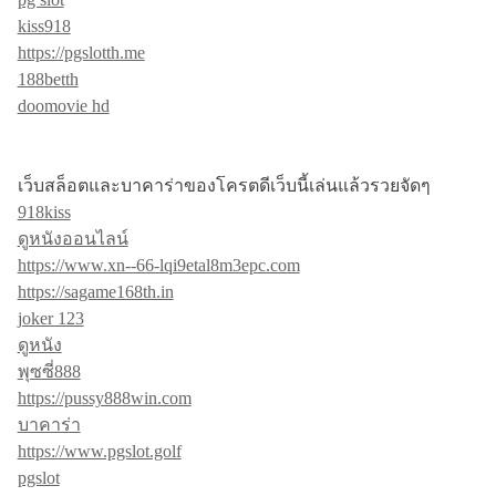
kiss918
https://pgslotth.me
188betth
doomovie hd
เว็บสล็อตและบาคาร่าของโครตดีเว็บนี้เล่นแล้วรวยจัดๆ
918kiss
ดูหนังออนไลน์
https://www.xn--66-lqi9etal8m3epc.com
https://sagame168th.in
joker 123
ดูหนัง
พุซซี่888
https://pussy888win.com
บาคาร่า
https://www.pgslot.golf
pgslot