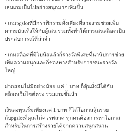
เล่นเกมเป็นไปอย่างสนุกมากเพิ่มขึ้น
• เกมpgslotที่มีกราฟิกรวมทั้งเสียงที่สวยงามช่วยเพิ่ม
ความบันเทิงให้กับผู้เล่น รวมทั้งทำให้การเล่นสล็อตเป็น
ประสบการณ์ที่น่าจำ
• เกมสล็อตที่มีโบนัสแล้วก็รางวัลพิเศษที่นานัปการช่วย
เพิ่มความสนุกและก็ช่องทางสำหรับการชนะรางวัล
ใหญ่
ฝากถอนไม่มีอย่างน้อย แค่ 1 บาท ก็ลุ้นมั่งมีได้กับ
สล็อตเว็บไซต์ตรง รวมเกมขั้นนำ
เงินลงทุนเริ่มเพียงแค่ 1 บาท ก็ได้โอกาสลุ้นรวย
กับpgslotที่คุณไม่ควรพลาด ทุกคนต้องการหาโอกาส
สำหรับในการสร้างรายได้จากความสนุกสนาน