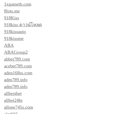
1xgameth.com
8lots.me
918Kiss
918kiss ดาวน์โหลด
918kissauto
918kissme
ABA
ABAGroup2
abbet789.com
acebet789.com
aden168ss.com
adm789.info
adm789.info
allbestbet
allbet24hr
allone745s.com
alot666