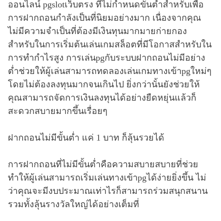
ออนไลน์ pgslotเว็บตรง ที่ไม่กำหนดขั้นต่ำสำหรับเพื่อ
การฝากถอนกำลังเป็นที่นิยมอย่างมาก เนื่องจากคุณ
ไม่มีความจำเป็นที่ต้องมีเงินทุนมากมายก่ายกอง
สำหรับในการเริ่มต้นเล่นเกมสล็อตที่มีโอกาสสำหรับใน
การทำกำไรสูง การเล่นpgกับระบบฝากถอนไม่มีอย่าง
ต่ำช่วยให้ผู้เล่นสามารถทดลองเล่นเกมทางเข้าpgใหม่ๆ
โดยไม่ต้องลงทุนมากจนเกินไป ยิ่งกว่านั้นยังช่วยให้
คุณสามารถจัดการเงินลงทุนได้อย่างยืดหยุ่นแล้วก็
สะดวกสบายมากขึ้นเรื่อยๆ
ฝากถอนไม่มีขั้นต่ำ แค่ 1 บาท ก็ลุ้นรวยได้
การฝากถอนที่ไม่มีขั้นต่ำคือความสบายสบายที่ช่วย
ทำให้ผู้เล่นสามารถเริ่มเล่นทางเข้าpgได้ง่ายยิ่งขึ้น ไม่
ว่าคุณจะมีงบประมาณเท่าไรก็สามารถร่วมสนุกสนาน
รวมทั้งลุ้นรางวัลใหญ่ได้อย่างเต็มที่