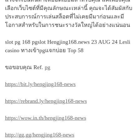
เลือกเว็บไซต์ที่มีคุณลักษณะเหล่านี้ คุณจะได้สัมผัสกับ
ประสบการณ์การเล่นสล็อตที่ไม่เคยมีมาก่อนและมี
โอกาสสำหรับในการชนะรางวัลใหญ่ได้อย่างแน่นอน
slot pg 168 pgslot Hengjing168.news 23 AUG 24 Lesli
casino ทางเข้าpgแจกบ่อย Top 58
ขอขอบคุณ Ref.
pg
https://bit.ly/hengjing168-news
https://rebrand.ly/hengjing168-news
https://wow.in.th/hengjing168-news
http://gg.gg/hengjing168-news