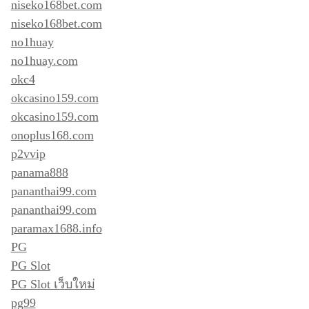
niseko168bet.com
niseko168bet.com
no1huay
no1huay.com
okc4
okcasino159.com
okcasino159.com
onoplus168.com
p2vvip
panama888
pananthai99.com
pananthai99.com
paramax1688.info
PG
PG Slot
PG Slot เว็บใหม่
pg99