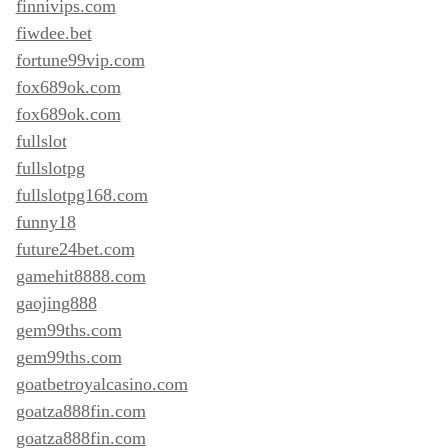
finnivips.com
fiwdee.bet
fortune99vip.com
fox689ok.com
fox689ok.com
fullslot
fullslotpg
fullslotpg168.com
funny18
future24bet.com
gamehit8888.com
gaojing888
gem99ths.com
gem99ths.com
goatbetroyalcasino.com
goatza888fin.com
goatza888fin.com