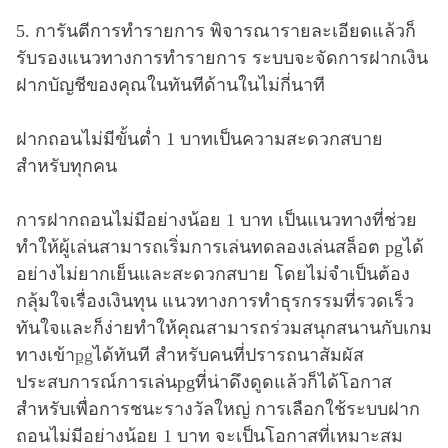
5. การันตีการทำรายการ พิจารณารายละเอียดแล้วก็
รับรองแนวทางการทำรายการ ระบบจะจัดการฝากเงิน
ฝากบัญชีของคุณในทันทีด้านในไม่กี่นาที
ฝากถอนไม่มีขั้นต่ำ 1 บาทเป็นความสะดวกสบาย
สำหรับทุกคน
การฝากถอนไม่มีอย่างน้อย 1 บาท เป็นแนวทางที่ช่วย
ทำให้ผู้เล่นสามารถเริ่มการเล่นทดลองเล่นสล็อต pgได้
อย่างไม่ยากเย็นและสะดวกสบาย โดยไม่จำเป็นต้อง
กลุ้มใจเรื่องเงินทุน แนวทางการทำธุรกรรมที่รวดเร็ว
ทันใจและก็ง่ายทำให้คุณสามารถร่วมสนุกสนานกับเกม
ทางเข้า
pg
ได้ทันที สำหรับคนที่ปรารถนาสัมผัส
ประสบการณ์การเล่นpgที่น่าดึงดูดแล้วก็ได้โอกาส
สำหรับเพื่อการชนะรางวัลใหญ่ การเลือกใช้ระบบฝาก
ถอนไม่มีอย่างน้อย 1 บาท จะเป็นโอกาสที่เหมาะสม