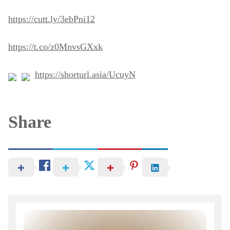
https://cutt.ly/3ebPni12
https://t.co/z0MnvsGXxk
https://shorturl.asia/UcuyN
Share