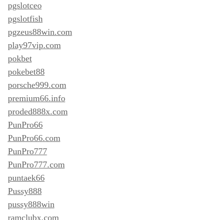
pgslotceo
pgslotfish
pgzeus88win.com
play97vip.com
pokbet
pokebet88
porsche999.com
premium66.info
proded888x.com
PunPro66
PunPro66.com
PunPro777
PunPro777.com
puntaek66
Pussy888
pussy888win
ramclubx.com