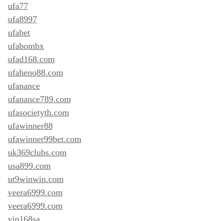
ufa77
ufa8997
ufabet
ufabombx
ufad168.com
ufaheno88.com
ufanance
ufanance789.com
ufasocietyth.com
ufawinner88
ufawinner99bet.com
uk369clubs.com
usa899.com
ut9winwin.com
veera6999.com
veera6999.com
vip168sa