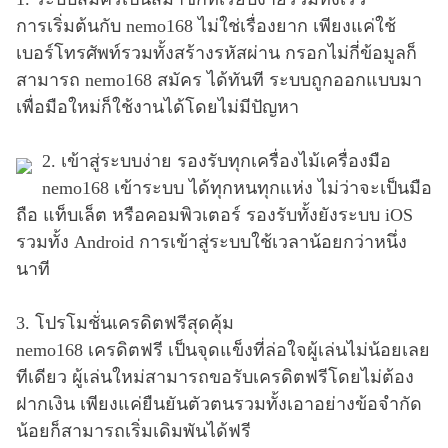
การเริ่มต้นกับ nemo168 ไม่ใช่เรื่องยาก เพียงแค่ใช้
เบอร์โทรศัพท์รวมทั้งสร้างรหัสผ่าน กรอกไม่กี่ข้อมูลก็
สามารถ nemo168 สมัคร ได้ทันที ระบบถูกออกแบบมา
เพื่อมือใหม่ก็ใช้งานได้โดยไม่มีปัญหา
2. เข้าสู่ระบบง่าย รองรับทุกเครื่องไม้เครื่องมือ
nemo168 เข้าระบบ ได้ทุกหนทุกแห่ง ไม่ว่าจะเป็นมือ
ถือ แท็บเล็ต หรือคอมพิวเตอร์ รองรับทั้งยังระบบ iOS
รวมทั้ง Android การเข้าสู่ระบบใช้เวลาน้อยกว่าหนึ่ง
นาที
3. โปรโมชั่นเครดิตฟรีสุดคุ้ม
nemo168 เครดิตฟรี เป็นจุดแข็งที่ล่อใจผู้เล่นไม่น้อยเลย
ทีเดียว ผู้เล่นใหม่สามารถขอรับเครดิตฟรีโดยไม่ต้อง
ฝากเงิน เพียงแค่ยืนยันตัวตนรวมทั้งเอาอย่างข้อจำกัด
น้อยก็สามารถเริ่มเดิมพันได้ฟรี