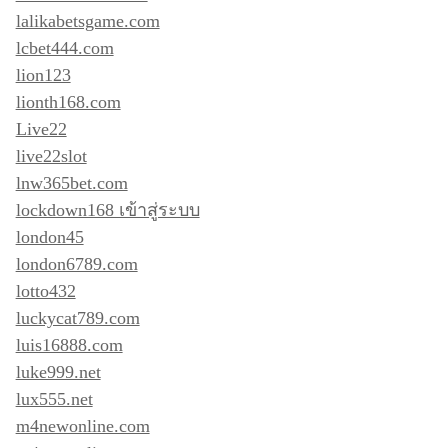
lalikabetsgame.com
lcbet444.com
lion123
lionth168.com
Live22
live22slot
lnw365bet.com
lockdown168 เข้าสู่ระบบ
london45
london6789.com
lotto432
luckycat789.com
luis16888.com
luke999.net
lux555.net
m4newonline.com