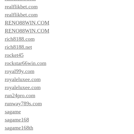
realflikbet.com
realflikbet.com
RENO88WIN.COM
RENO88WIN.COM
rich8188.com
rich8188.net
rocket45
rockstar66win.com
royal99y.com
royaleluxee.com
royaleluxee.com
run24pro.com
runway789s.com
sagame
sagame168
sagame168th