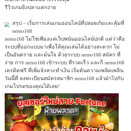
รีวิวเกมยิงปลาแตกง่าย
สรุป – เริ่มการเล่นเกมออนไลน์ที่ปลอดภัยและคุ้มที่
nemo168
nemo168 ไม่ใช่เพียงแค่เว็บพนันออนไลน์ปกติ แต่ว่าคือ
ระบบที่ออกแบบมาเพื่อให้คุณเล่นได้อย่างสะดวก ไม่
เป็นอันตราย และมั่นใจ ด้วยระบบ nemo168 สมัคร ที่
ง่าย การ nemo168 เข้าระบบ ที่รวดเร็ว และก็ nemo168
เครดิตฟรี ที่เพิ่มจังหวะทำเงิน เริ่มต้นความเพลิดเพลิน
วันนี้ที่ ลงทะเบียนสมัครสมาชิก nemo168 แล้วฝ่าไปกับ
เกมโปรดของคุณได้เลย!