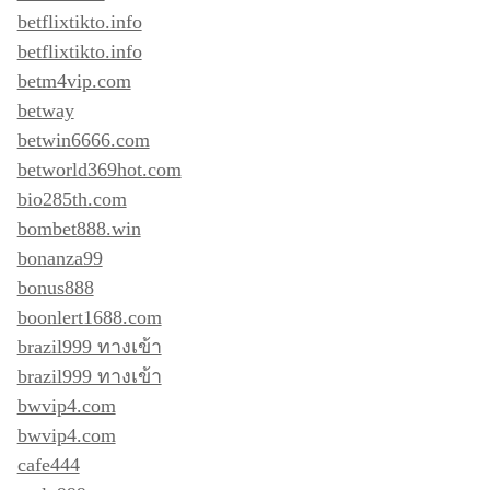
betflixtikto.info
betflixtikto.info
betm4vip.com
betway
betwin6666.com
betworld369hot.com
bio285th.com
bombet888.win
bonanza99
bonus888
boonlert1688.com
brazil999 ทางเข้า
brazil999 ทางเข้า
bwvip4.com
bwvip4.com
cafe444