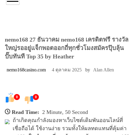
nemo168 27 ธันวาคม nemo168 เครดิตฟรี รางวัล
ใหญ่รออยู่แจ็กพอตออกถี่ทุกชั่วโมงสมัครปุ๊บลุ้น
ปั๊บทันที Top 35 by Heather
nemo168casino.com
4 ตุลาคม 2025
by
Alan Allen
0
0
Read Time:
2 Minute, 50 Second
ถ้าเกิดคุณกำลังมองหาเว็บไซต์เดิมพันออนไลน์ที่
เชื่อถือได้ ใช้งานง่าย รวมทั้งให้ผลทดแทนที่คุ้มค่า