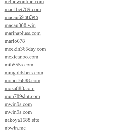
m4newonline.com
mac1bet789.com
macau69 สมัคร
macau888.win
marinapluss.com
mario678
meekin365day.com
mexicanoo.com
mib555s.com
mmgoldsbets.com
mono16888.com
moza888.com
mun789slot.com
mwin9s.com
mwin9s.com
nakoya1688.site
nbwin.me