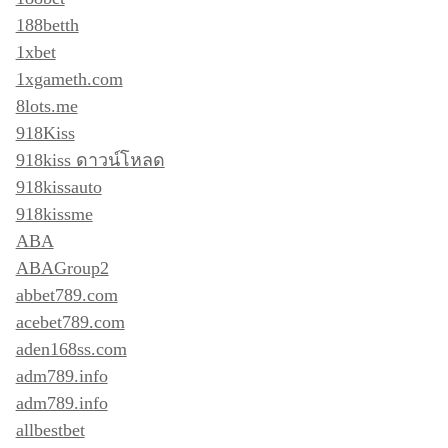
188betth
1xbet
1xgameth.com
8lots.me
918Kiss
918kiss ดาวน์โหลด
918kissauto
918kissme
ABA
ABAGroup2
abbet789.com
acebet789.com
aden168ss.com
adm789.info
adm789.info
allbestbet