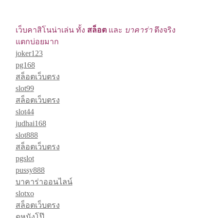
เว็บคาสิโนน่าเล่น ทั้ง
สล็อต
และ
บาคาร่า
ตึงจริง
แตกบ่อยมาก
joker123
pg168
สล็อตเว็บตรง
slot99
สล็อตเว็บตรง
slot44
judhai168
slot888
สล็อตเว็บตรง
pgslot
pussy888
บาคาร่าออนไลน์
slotxo
สล็อตเว็บตรง
ดูหนังโป๊