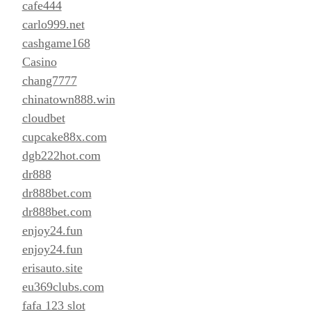
cafe444
carlo999.net
cashgame168
Casino
chang7777
chinatown888.win
cloudbet
cupcake88x.com
dgb222hot.com
dr888
dr888bet.com
dr888bet.com
enjoy24.fun
enjoy24.fun
erisauto.site
eu369clubs.com
fafa 123 slot