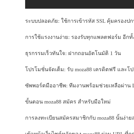
ระบบปลอดภัย: ใช้การเข้ารหัส SSL คุ้มครองปกป
การใช้แรงงานง่าย: รองรับทุกแพลตฟอร์ม อีกทั้ง
ธุรกรรมเร็วทันใจ: ฝากถอนอัตโนมัติ 1 วัน
โปรโมชั่นจัดเต็ม: รับ moza88 เครดิตฟรี และโป
ซัพพอร์ตมืออาชีพ: ทีมงานพร้อมช่วยเหลือผ่าน L
ขั้นตอน moza88 สมัคร สำหรับมือใหม่
การลงทะเบียนสมัครสมาชิกกับ moza88 นั้นง่ายส