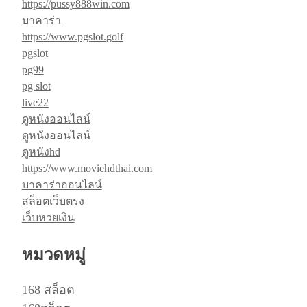
https://pussy888win.com
บาคาร่า
https://www.pgslot.golf
pgslot
pg99
pg slot
live22
ดูหนังออนไลน์
ดูหนังออนไลน์
ดูหนังhd
https://www.moviehdthai.com
บาคาร่าออนไลน์
สล็อตเว็บตรง
เว็บหวยเงิน
หมวดหมู่
168 สล็อต