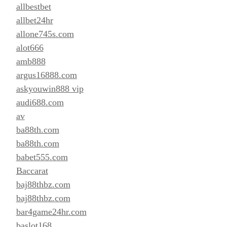
allbestbet
allbet24hr
allone745s.com
alot666
amb888
argus16888.com
askyouwin888 vip
audi688.com
av
ba88th.com
ba88th.com
babet555.com
Baccarat
baj88thbz.com
baj88thbz.com
bar4game24hr.com
baslot168