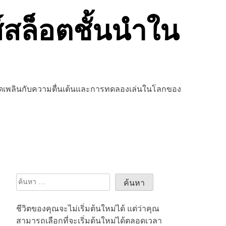
์สล็อตชั้นนำใน
พลิดเพลินกับความตื่นเต้นและการทดลองเล่นในโลกของ
ค้นหา
สำหรับ:
ชีวิตของคุณจะไม่เริ่มต้นใหม่ได้ แต่ว่าคุณ
สามารถเลือกที่จะเริ่มต้นใหม่ได้ตลอดเวลา