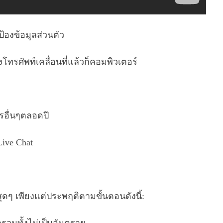
้องข้อมูลส่วนตัว
โทรศัพท์เคลื่อนที่แล้วก็คอมพิวเตอร์
รอื่นๆตลอดปี
ive Chat
ุดๆ เพียงแต่ประพฤติตามขั้นตอนดังนี้: