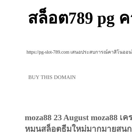
Skip
to
สล็อต789 pg ค
content
https://pg-slot-789.com เสนอประสบการณ์คาสิโนออ
BUY THIS DOMAIN
moza88 23 August moza88 เค
หมุนสล็อตธีมใหม่มากมายสนุกเต