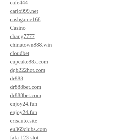
cafe444
carlo999.net
cashgame168
Casino
chang7777
chinatown888.win
cloudbet
cupcake88x.com
dgb222hot.com
dr888
dr888bet.com
dr888bet.com
enjoy24.fun
enjoy24.fun
erisauto.site
eu369clubs.com
fafa 123 slot