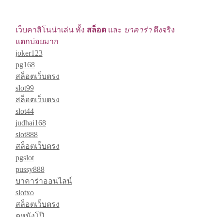
เว็บคาสิโนน่าเล่น ทั้ง
สล็อต
และ
บาคาร่า
ตึงจริง
แตกบ่อยมาก
joker123
pg168
สล็อตเว็บตรง
slot99
สล็อตเว็บตรง
slot44
judhai168
slot888
สล็อตเว็บตรง
pgslot
pussy888
บาคาร่าออนไลน์
slotxo
สล็อตเว็บตรง
ดูหนังโป๊