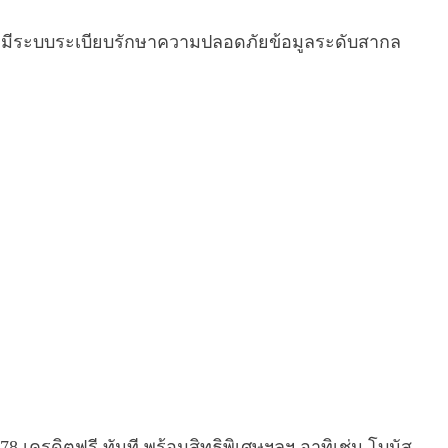
ทั้งมีระบบระเบียบรักษาความปลอดภัยข้อมูลระดับสากล
8 เครดิตฟรี ทันที พร้อมสิทธิพิเศษฯลฯ อาทิเช่น โบนัส