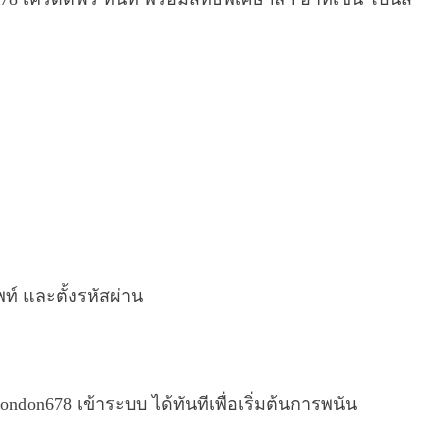
ท์ และตั้งรหัสผ่าน
ndon678 เข้าระบบ ได้ทันทีเพื่อเริ่มต้นการพนัน