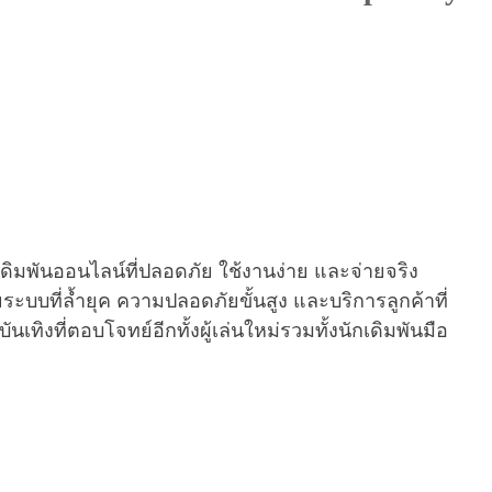
พันออนไลน์ที่ปลอดภัย ใช้งานง่าย และจ่ายจริง
ยระบบที่ล้ำยุค ความปลอดภัยขั้นสูง และบริการลูกค้าที่
เทิงที่ตอบโจทย์อีกทั้งผู้เล่นใหม่รวมทั้งนักเดิมพันมือ