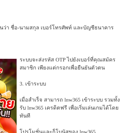
้นว่า ชื่อ-นามสกุล เบอร์โทรศัพท์ และบัญชีธนาคาร
ระบบจะส่งรหัส OTP ไปยังเบอร์ที่คุณสมัคร
สมาชิก เพียงแต่กรอกเพื่อยืนยันตัวตน
3. เข้าระบบ
เมื่อสำเร็จ สามารถ lnw365 เข้าระบบ รวมทั้ง
รับ lnw365 เครดิตฟรี เพื่อเริ่มเล่นเกมได้โดย
ทันที
โปรโมชั่นและก็โบนัสของ lnw365