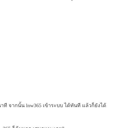
าที จากนั้น lnw365 เข้าระบบ ได้ทันที แล้วก็ยังได้