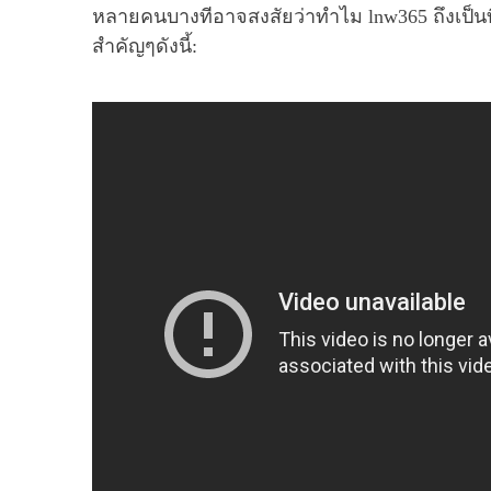
หลายคนบางทีอาจสงสัยว่าทำไม lnw365 ถึงเป็นท
สำคัญๆดังนี้: