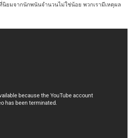
ี่นิยมจากนักพนันจำนวนไม่ใช่น้อย พวกเรามีเหตุผล