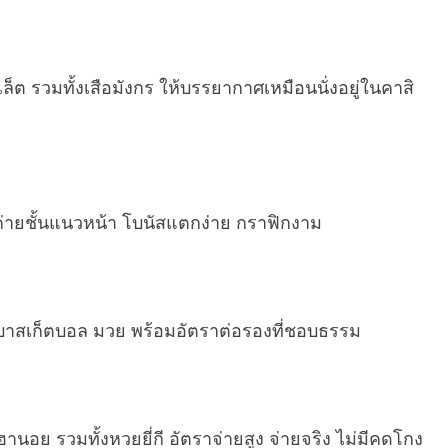
ล็ต รวมทั้งเสือมังกร ให้บรรยากาศเหมือนนั่งอยู่ในคาสิ
กค่ายชั้นแนวหน้า โบนัสแตกง่าย กราฟิกงาม
 บาสเก็ตบอล มวย พร้อมอัตราต่อรองที่ชอบธรรม
นอย รวมทั้งหวยยี่กี อัตราจ่ายสูง จ่ายจริง ไม่มีคดโกง