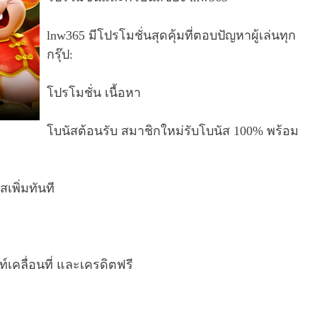
lnw365 มีโปรโมชั่นสุดคุ้มที่ตอบปัญหาผู้เล่นทุก
กรุ๊ป:
โปรโมชั่น เนื้อหา
โบนัสต้อนรับ สมาชิกใหม่รับโบนัส 100% พร้อม
เพิ่มทันที
ท์เคลื่อนที่ และเครดิตฟรี