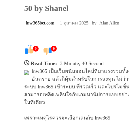
50 by Shanel
lnw365bet.com
1 ตุลาคม 2025
by
Alan Allen
0
0
Read Time:
3 Minute, 40 Second
lnw365 เป็นเว็บพนันออนไลน์ที่มาแรงรวมทั
อันตราย แล้วก็คุ้มสำหรับในการลงทุน ไม่ว่าจ
ระบบ lnw365 เข้าระบบ ที่รวดเร็ว และโปรโมชั่น
สามารถเพลิดเพลินใจกับเกมนานัปการแบบอย่าง 
ในที่เดียว
เพราะเหตุไรควรจะเลือกเล่นกับ lnw365