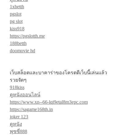
1xbetth
pgslot
pg slot
kiss918
https://pgslotth.me
188betth
doomovie hd
เว็บสล็อตและบาคาร่าของโครตดีเว็บนี้เล่นแล้ว
รวยจัดๆ
918kiss
ดูหนังออนไลน์
https://www.xn--66-lqi9etal8m3epc.com
https://sagame168th.in
joker 123
ดูหนัง
พุซซี่888