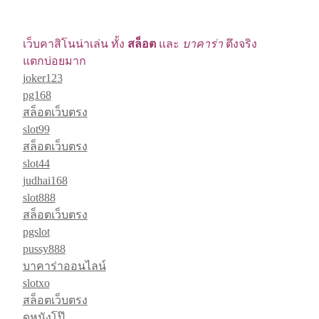
เว็บคาสิโนน่าเล่น ทั้ง
สล็อต
และ
บาคาร่า
ตึงจริง
แตกบ่อยมาก
joker123
pg168
สล็อตเว็บตรง
slot99
สล็อตเว็บตรง
slot44
judhai168
slot888
สล็อตเว็บตรง
pgslot
pussy888
บาคาร่าออนไลน์
slotxo
สล็อตเว็บตรง
ดูหนังโป๊