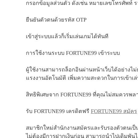
กรอกข้อมูลส่วนตัว ดังเช่น หมายเลขโทรศัพท์ ร
ยืนยันตัวตนด้วยรหัส OTP
เข้าสู่ระบบแล้วก็เริ่มเล่นเกมได้ทันที
การใช้งานระบบ FORTUNE99 เข้าระบบ
ผู้ใช้งานสามารถล็อกอินผ่านหน้าเว็บได้อย่างไ
แรงงานอัตโนมัติ เพิ่มความสะดวกในการเข้าเล่น
สิทธิพิเศษจาก FORTUNE99 ที่คุณไม่สมควรพล
รับ FORTUNE99 เครดิตฟรี
FORTUNE99 สมัคร
สมาชิกใหม่สำนักงานสมัครและรับรองตัวตนเป็นร
ไม่ต้องมีการฝากเงินก่อน สามารถนำไปเดิมพันไ