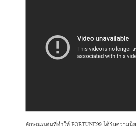
ลักษณะเด่นที่ทำให้ FORTUNE99 ได้รับความนิ