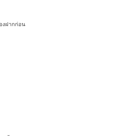
้องฝากก่อน