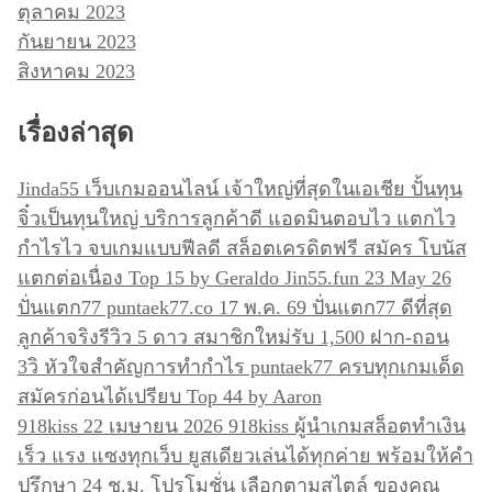
ตุลาคม 2023
กันยายน 2023
สิงหาคม 2023
เรื่องล่าสุด
Jinda55 เว็บเกมออนไลน์ เจ้าใหญ่ที่สุดในเอเชีย ปั้นทุน
จิ๋วเป็นทุนใหญ่ บริการลูกค้าดี แอดมินตอบไว แตกไว
กำไรไว จบเกมแบบฟีลดี สล็อตเครดิตฟรี สมัคร โบนัส
แตกต่อเนื่อง Top 15 by Geraldo Jin55.fun 23 May 26
ปั่นแตก77 puntaek77.co 17 พ.ค. 69 ปั่นแตก77 ดีที่สุด
ลูกค้าจริงรีวิว 5 ดาว สมาชิกใหม่รับ 1,500 ฝาก-ถอน
3วิ หัวใจสำคัญการทำกำไร puntaek77 ครบทุกเกมเด็ด
สมัครก่อนได้เปรียบ Top 44 by Aaron
918kiss 22 เมษายน 2026 918kiss ผู้นำเกมสล็อตทำเงิน
เร็ว แรง แซงทุกเว็บ ยูสเดียวเล่นได้ทุกค่าย พร้อมให้คำ
ปรึกษา 24 ช.ม. โปรโมชั่น เลือกตามสไตล์ ของคุณ