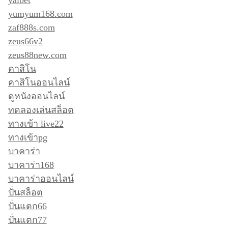
yaibet
yumyum168.com
zaf888s.com
zeus66v2
zeus88new.com
คาสิโน
คาสิโนออนไลน์
ดูหนังออนไลน์
ทดลองเล่นสล็อต
ทางเข้า live22
ทางเข้าpg
บาคาร่า
บาคาร่า168
บาคาร่าออนไลน์
ปั่นสล็อต
ปั่นแตก66
ปั่นแตก77