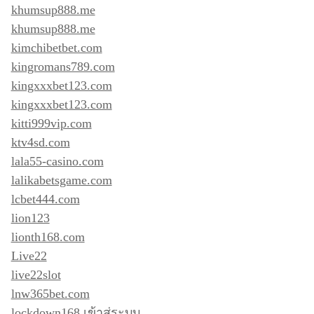
khumsup888.me
khumsup888.me
kimchibetbet.com
kingromans789.com
kingxxxbet123.com
kingxxxbet123.com
kitti999vip.com
ktv4sd.com
lala55-casino.com
lalikabetsgame.com
lcbet444.com
lion123
lionth168.com
Live22
live22slot
lnw365bet.com
lockdown168 เข้าสู่ระบบ