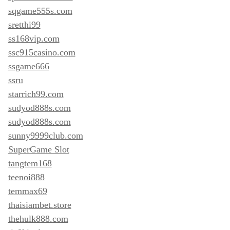
sqgame555s.com
sretthi99
ss168vip.com
ssc915casino.com
ssgame666
ssru
starrich99.com
sudyod888s.com
sudyod888s.com
sunny9999club.com
SuperGame Slot
tangtem168
teenoi888
temmax69
thaisiambet.store
thehulk888.com