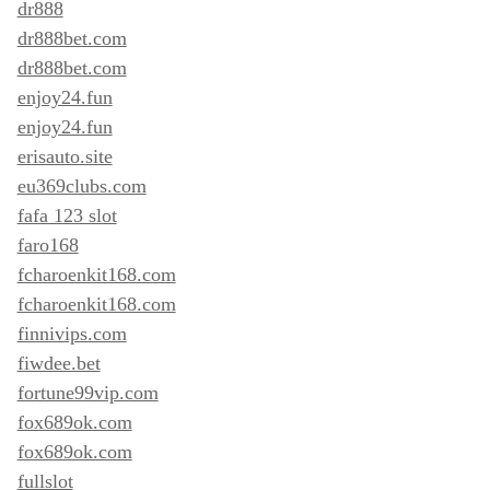
dr888
dr888bet.com
dr888bet.com
enjoy24.fun
enjoy24.fun
erisauto.site
eu369clubs.com
fafa 123 slot
faro168
fcharoenkit168.com
fcharoenkit168.com
finnivips.com
fiwdee.bet
fortune99vip.com
fox689ok.com
fox689ok.com
fullslot