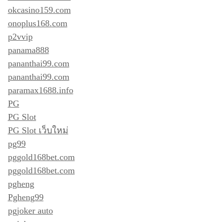
okcasino159.com
onoplus168.com
p2vvip
panama888
pananthai99.com
pananthai99.com
paramax1688.info
PG
PG Slot
PG Slot เว็บใหม่
pg99
pggold168bet.com
pggold168bet.com
pgheng
Pgheng99
pgjoker auto