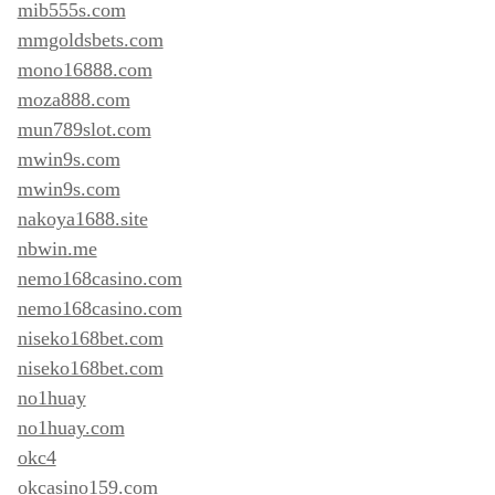
mib555s.com
mmgoldsbets.com
mono16888.com
moza888.com
mun789slot.com
mwin9s.com
mwin9s.com
nakoya1688.site
nbwin.me
nemo168casino.com
nemo168casino.com
niseko168bet.com
niseko168bet.com
no1huay
no1huay.com
okc4
okcasino159.com