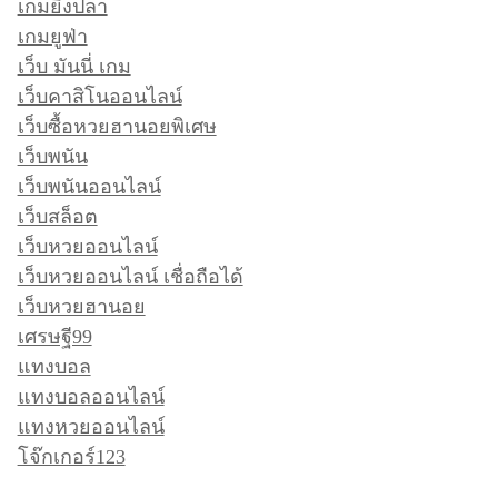
เกมยิงปลา
เกมยูฟ่า
เว็บ มันนี่ เกม
เว็บคาสิโนออนไลน์
เว็บซื้อหวยฮานอยพิเศษ
เว็บพนัน
เว็บพนันออนไลน์
เว็บสล็อต
เว็บหวยออนไลน์
เว็บหวยออนไลน์ เชื่อถือได้
เว็บหวยฮานอย
เศรษฐี99
แทงบอล
แทงบอลออนไลน์
แทงหวยออนไลน์
โจ๊กเกอร์123