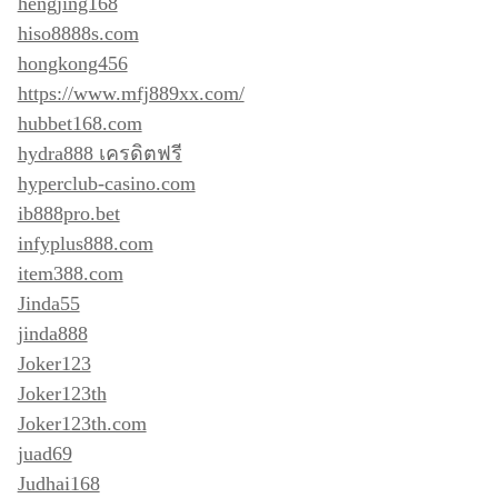
hengjing168
hiso8888s.com
hongkong456
https://www.mfj889xx.com/
hubbet168.com
hydra888 เครดิตฟรี
hyperclub-casino.com
ib888pro.bet
infyplus888.com
item388.com
Jinda55
jinda888
Joker123
Joker123th
Joker123th.com
juad69
Judhai168