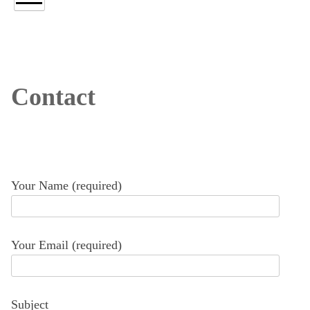
Contact
Your Name (required)
Your Email (required)
Subject