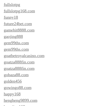
fullslotpg
fullslotpg168.com
funny18
future24bet.com
gamehit8888.com
gaojing888
gem99ths.com
gem99ths.com
goatbetroyalcasino.com
goatza888fin.com
goatza888fin.com
gobaza88.com
golden456
gowingo88.com
happy168
hengheng9899.com