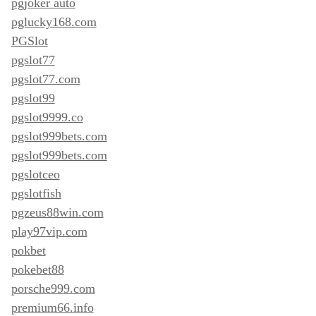
pgjoker auto
pglucky168.com
PGSlot
pgslot77
pgslot77.com
pgslot99
pgslot9999.co
pgslot999bets.com
pgslot999bets.com
pgslotceo
pgslotfish
pgzeus88win.com
play97vip.com
pokbet
pokebet88
porsche999.com
premium66.info