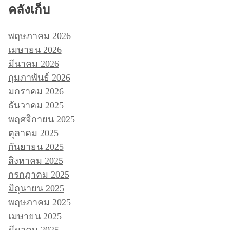
คลังเก็บ
พฤษภาคม 2026
เมษายน 2026
มีนาคม 2026
กุมภาพันธ์ 2026
มกราคม 2026
ธันวาคม 2025
พฤศจิกายน 2025
ตุลาคม 2025
กันยายน 2025
สิงหาคม 2025
กรกฎาคม 2025
มิถุนายน 2025
พฤษภาคม 2025
เมษายน 2025