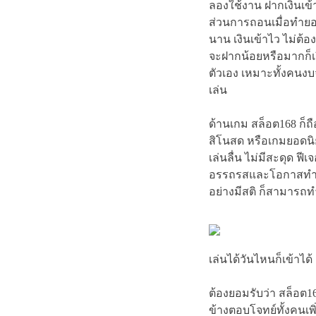
ลองใช้งาน ฝากเงินเข้
ส่วนการถอนเมื่อทำยอ
นาน เงินเข้าไว ไม่ต้อง
จะฝากน้อยหรือมากก็เร
ตัวเอง เหมาะทั้งคนง
เล่น
ด้านเกม สล็อต168 ก็ถื
สิโนสด หรือเกมยอดน
เล่นลื่น ไม่มีสะดุด ฟีเ
อรรถรสและโอกาสทำกำ
อย่างมีสติ ก็สามารถท
เล่นได้วันไหนก็เข้าได้
ต้องยอมรับว่า สล็อต1
ข้างตอบโจทย์ทั้งคนเพิ่