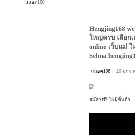
สล็อต168
Hengjing168 we
ใหญ่ครบ เลือกเก
online เว็บแม่ ใ
Selma hengjing1
สล็อต168
26 มกรา
สมัครฟรี ไม่มีขั้นต่ำ