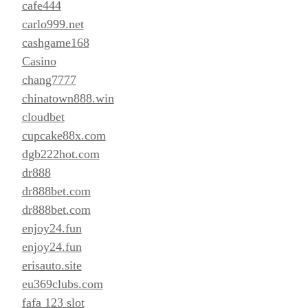
cafe444
carlo999.net
cashgame168
Casino
chang7777
chinatown888.win
cloudbet
cupcake88x.com
dgb222hot.com
dr888
dr888bet.com
dr888bet.com
enjoy24.fun
enjoy24.fun
erisauto.site
eu369clubs.com
fafa 123 slot