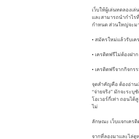
เว็บให้ผู้เล่นทดลองเล
และสามารถนำกำไรที่ไ
กำหนด ส่วนใหญ่จะม
• สมัครใหม่แล้วรับเค
• เครดิตฟรีไม่ต้องฝาก
• เครดิตฟรีจากกิจกรร
จุดสำคัญคือ ต้องอ่านเ
“จ่ายจริง” มักจะระบุช
โอเวอร์กี่เท่า ถอนได้
ไม่
ลักษณะ เว็บแจกเครดิตฟ
จากที่ลองมาและไล่ดูห