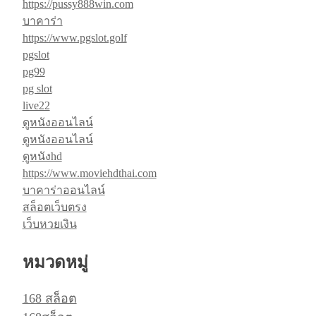
https://pussy888win.com
บาคาร่า
https://www.pgslot.golf
pgslot
pg99
pg slot
live22
ดูหนังออนไลน์
ดูหนังออนไลน์
ดูหนังhd
https://www.moviehdthai.com
บาคาร่าออนไลน์
สล็อตเว็บตรง
เว็บหวยเงิน
หมวดหมู่
168 สล็อต