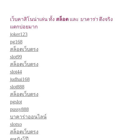
เว็บคาสิโนน่าเล่น ทั้ง
สล็อต
และ
บาคาร่า
ตึงจริง
แตกบ่อยมาก
joker123
pg168
สล็อตเว็บตรง
slot99
สล็อตเว็บตรง
slot44
judhai168
slot888
สล็อตเว็บตรง
pgslot
pussy888
บาคาร่าออนไลน์
slotxo
สล็อตเว็บตรง
ดูหนังโป๊