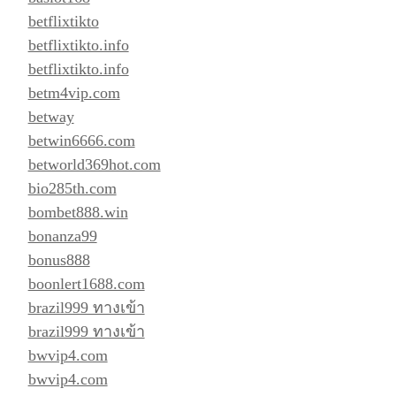
betflixtikto
betflixtikto.info
betflixtikto.info
betm4vip.com
betway
betwin6666.com
betworld369hot.com
bio285th.com
bombet888.win
bonanza99
bonus888
boonlert1688.com
brazil999 ทางเข้า
brazil999 ทางเข้า
bwvip4.com
bwvip4.com