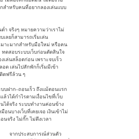
มากสำหรับคนที่อยากลองเล่นแบบ
ั้นต่ำ จริงๆ หมายความว่าเราไม่
บบเลยก็สามารถเริ่มเล่น
 เหมาะมากสำหรับมือใหม่ หรือคน
 ทดสอบระบบเว็บก่อนตัดสินใจ
องเล่นสล็อตก่อน เพราะจบเร็ว
ลอด เล่นไปสักพักก็เริ่มมีเข้า
ิตฟรีล้วน ๆ
อระบบฝาก–ถอนเร็ว ถึงแม้ตอนแรก
แล้วได้กำไรตามเงื่อนไขที่เว็บ
ได้จริง ระบบทำงานค่อนข้าง
ือนบางเว็บที่เคยเจอ เงินเข้าไม่
ี้ถอนจริง ไม่กั๊ก ไม่ดึงเวลา
จากประสบการณ์ส่วนตัว