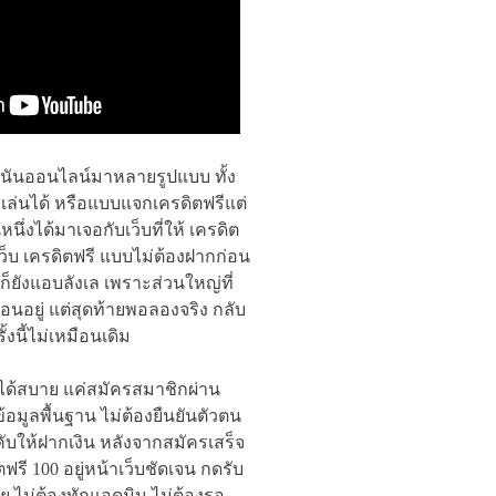
บพนันออนไลน์มาหลายรูปแบบ ทั้ง
เล่นได้ หรือแบบแจกเครดิตฟรีแต่
หนึ่งได้มาเจอกับเว็บที่ให้ เครดิต
เว็บ เครดิตฟรี แบบไม่ต้องฝากก่อน
ยังแอบลังเล เพราะส่วนใหญ่ที่
อนอยู่ แต่สุดท้ายพอลองจริง กลับ
้งนี้ไม่เหมือนเดิม
มได้สบาย แค่สมัครสมาชิกผ่าน
ข้อมูลพื้นฐาน ไม่ต้องยืนยันตัวตน
งคับให้ฝากเงิน หลังจากสมัครเสร็จ
ตฟรี 100 อยู่หน้าเว็บชัดเจน กดรับ
ย ไม่ต้องทักแอดมิน ไม่ต้องรอ