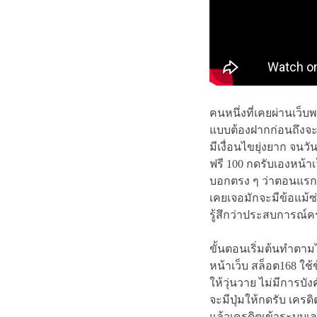
คนหนึ่งที่เคยผ่านเว็
แบบต้องฝากก่อนถึงจะ
มีเงื่อนไขยุ่งยาก จนวัน
ฟรี 100 กดรับเองหน้า
บอกตรง ๆ ว่าตอนแรกก็
เคยเจอมักจะมีข้อแม้ซ่
รู้สึกว่าประสบการณ์ครั
ขั้นตอนเริ่มต้นทำตา
หน้าเว็บ สล็อต168 ใช้
ให้วุ่นวาย ไม่มีการบั
จะมีปุ่มให้กดรับ เครดิ
แล้วเครดิตเข้าระบบเล