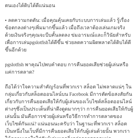
ตนเองได้ดิบได้ดีแน่นอน
• ลดความกดดัน: เมื่อคุณคุ้นเคยกับระบบการเล่นแล้ว รู้เรื่อง
ข้อตกลงต่างๆเพิ่มมากขึ้นแล้ว เมื่อถึงเวลาต้องเล่นเกมจริง
ด้วยเงินจริงๆคุณจะบีบคั้นลดลง ข่มอารมณ์และก็วินัยสำหรับ
เพื่อการเล่นpgslotfishได้ดีขึ้น ช่วยลดความผิดพลาดได้ดิบได้ดี
ขึ้นอีกด้วย
pgslotfish พาคุณไปพบคำตอบ การคืนยอดเสียช่วยผู้เล่นหรือ
แค่การตลาด?
ถือได้ว่าใจความสำคัญร้อนที่พวกเรา สล็อต ไม่พลาดแน่ๆ ใน
กลุ่มเกี่ยวกับสล็อตออนไลน์บน Facebook มีการตัดข้อสงสัยกัน
เกี่ยวกับการคืนยอดเสียให้กับผู้เล่นของเว็บไซต์สล็อตออนไลน์
ต่างๆซึ่งเป็นประเด็นที่น่าดึงดูดมากๆว่า การคืนยอดเสียให้กับผู้
เล่นนั้น มันคือการช่วยผู้เล่นหรือวิธีการทำการตลาดของ
เว็บไซต์กันแน่? แน่นอนนะครับว่า ในฐานะที่พวกเรา สล็อต
เป็นหนึ่งในเว็บที่มีการคืนยอดเสียให้กับผู้เล่นด้วยนั้น พวกเรา