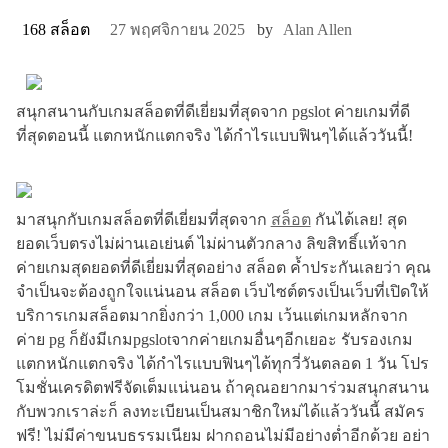
168 สล็อต
27 พฤศจิกายน 2025
by
Alan Allen
สนุกสนานกับเกมสล็อตที่ดีเยี่ยมที่สุดจาก pgslot ค่ายเกมที่ดี
ที่สุดตอนนี้ แตกหนักแตกจริง ได้กำไรแบบฟินๆได้แล้ววันนี้!
มาสนุกกับเกมสล็อตที่ดีเยี่ยมที่สุดจาก
สล็อต
กันได้เลย! สุด
ยอดเว็บตรงไม่ผ่านเอเย่นต์ ไม่ผ่านตัวกลาง ลิขสิทธิ์แท้จาก
ค่ายเกมสุดยอดที่ดีเยี่ยมที่สุดอย่าง สล็อต ค้ำประกันเลยว่า คุณ
จำเป็นจะต้องถูกใจแน่นอน สล็อต เว็บไซต์ตรงเป็นเว็บที่เปิดให้
บริการเกมสล็อตมากยิ่งกว่า 1,000 เกม เว้นแต่เกมหลักจาก
ค่าย pg ก็ยังมีเกมpgslotจากค่ายเกมอื่นๆอีกเยอะ รับรองเกม
แตกหนักแตกจริง ได้กำไรแบบฟินๆได้ทุกวี่วันตลอด 1 วัน โปร
โมชั่นเครดิตฟรีจัดเต็มแน่นอน ถ้าคุณอยากมาร่วมสนุกสนาน
กับพวกเราล่ะก็ ลงทะเบียนเป็นสมาชิกใหม่ได้แล้ววันนี้ สมัคร
ฟรี! ไม่มีค่าขนบธรรมเนียม ฝากถอนไม่มีอย่างต่ำอีกด้วย อย่า