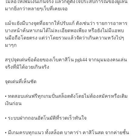
ไม่ล่อให้เพิ่มเงินเกินจริง แล้วก็ดูตั้งใจประสบการณ์ของผู้เล่น
มากยิ่งกว่าหลายๆเว็บที่เคยเจอ
แม้จะยังมีบางจุดที่อยากให้ปรับแก้ ดังเช่นว่า รายการอาหาร
บางหน้าค้นหาเกมได้ไม่ละเอียดพอเพียง หรือยังไม่มีแอพบ
นมือถือโดยตรง แต่ว่าโดยรวมแล้วจัดว่าเกินความหวังไปๆ
มาๆก
สรุปจุดเด่นข้อด้อยของเว็บคาสิโน pgk44 จากมุมมองคนเล่น
จริงที่มิได้อวยเกินจริง
จุดเด่นที่เห็นชัด
• ทดสอบเล่นฟรีทุกเกมปั่นสล็อตดังโดยไม่ต้องสมัครหรือเติม
เงินก่อน
• ระบบฝากถอนอัตโนมัติที่รวดเร็วทันใจ
• มีเกมครบทุกแนว ทั้งสล็อต บาคาร่า คาสิโนสด จากค่ายชั้น