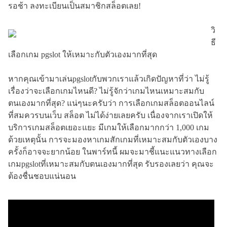
รอช้า ลงทะเบียนเป็นสมาชิกสล็อตเลย!
วิ
ธี
เลือกเกม pgslot ให้เหมาะกับตัวเองมากที่สุด
หากคุณเข้ามาเล่นpgslotกับพวกเราแล้วเกิดปัญหาที่ว่า ไม่รู้
เรื่องว่าจะเลือกเกมไหนดี? ไม่รู้จักว่าเกมไหนเหมาะสมกับ
ตนเองมากที่สุด? แน่ๆนะครับว่า การเลือกเกมสล็อตออนไลน์
ที่สมควรบนเว็บ สล็อต ไม่ได้ง่ายเลยครับ เนื่องจากเราเปิดให้
บริการเกมสล็อตเยอะแยะ มีเกมให้เลือกมากกว่า 1,000 เกม
ด้วยเหตุนั้น การจะมองหาเกมสักเกมที่เหมาะสมกับตัวเองบาง
ครั้งก็อาจจะยากน้อย ในพาร์ทนี้ ผมจะมาชี้แนะแนวทางเลือก
เกมpgslotที่เหมาะสมกับตนเองมากที่สุด รับรองเลยว่า คุณจะ
ต้องชื่นชอบแน่นอน