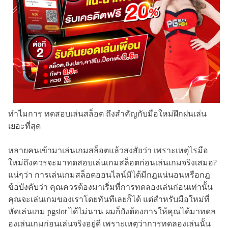
ทำไมการ ทดสอบเล่นสล็อต ถึงสำคัญกับมือใหม่ฝึกฝนเล่น
เยอะที่สุด
หลายคนเข้ามาเล่นเกมสล็อตแล้วสงสัยว่า เพราะเหตุไรมือ
ใหม่ถึงควรจะมาทดสอบเล่นเกมสล็อตก่อนเล่นเกมจริงเสมอ?
แน่ๆว่า การเล่นเกมสล็อตออนไลน์มิได้มีกฎแน่นอนหรือกฎ
ข้อบังคับว่า คุณควรต้องมาเริ่มที่การทดลองเล่นก่อนเท่านั้น
คุณจะเล่นเกมของเราโดยทันทีเลยก็ได้ แต่สำหรับมือใหม่ที่
หัดเล่นเกม pgslot ได้ไม่นาน ผมก็ยังต้องการให้คุณได้มาทดล
องเล่นเกมก่อนเล่นจริงอยู่ดี เพราะเหตุว่าการทดลองเล่นนั้น