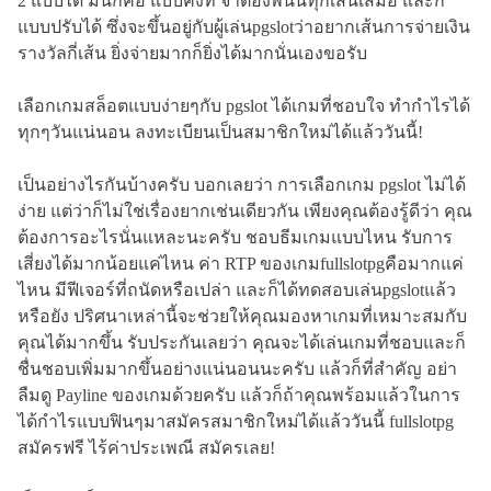
2 แบบได้ มันก็คือ แบบคงที่ จำต้องพนันทุกเส้นเสมอ และก็
แบบปรับได้ ซึ่งจะขึ้นอยู่กับผู้เล่นpgslotว่าอยากเส้นการจ่ายเงิน
รางวัลกี่เส้น ยิ่งจ่ายมากก็ยิ่งได้มากนั่นเองขอรับ
เลือกเกมสล็อตแบบง่ายๆกับ pgslot ได้เกมที่ชอบใจ ทำกำไรได้
ทุกๆวันแน่นอน ลงทะเบียนเป็นสมาชิกใหม่ได้แล้ววันนี้!
เป็นอย่างไรกันบ้างครับ บอกเลยว่า การเลือกเกม pgslot ไม่ได้
ง่าย แต่ว่าก็ไม่ใช่เรื่องยากเช่นเดียวกัน เพียงคุณต้องรู้ดีว่า คุณ
ต้องการอะไรนั่นแหละนะครับ ชอบธีมเกมแบบไหน รับการ
เสี่ยงได้มากน้อยแค่ไหน ค่า RTP ของเกมfullslotpgคือมากแค่
ไหน มีฟีเจอร์ที่ถนัดหรือเปล่า และก็ได้ทดสอบเล่นpgslotแล้ว
หรือยัง ปริศนาเหล่านี้จะช่วยให้คุณมองหาเกมที่เหมาะสมกับ
คุณได้มากขึ้น รับประกันเลยว่า คุณจะได้เล่นเกมที่ชอบและก็
ชื่นชอบเพิ่มมากขึ้นอย่างแน่นอนนะครับ แล้วก็ที่สำคัญ อย่า
ลืมดู Payline ของเกมด้วยครับ แล้วก็ถ้าคุณพร้อมแล้วในการ
ได้กำไรแบบฟินๆมาสมัครสมาชิกใหม่ได้แล้ววันนี้ fullslotpg
สมัครฟรี ไร้ค่าประเพณี สมัครเลย!