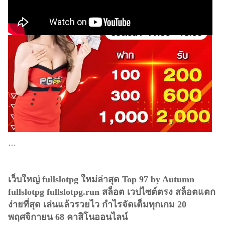
…
เว็บใหญ่ fullslotpg ใหม่ล่าสุด Top 97 by Autumn
fullslotpg fullslotpg.run สล็อต เวปไซต์ตรง สล็อตแตก
ง่ายที่สุด เล่นแล้วรวยไว กำไรจัดเต็มทุกเกม 20
พฤศจิกายน 68 คาสิโนออนไลน์