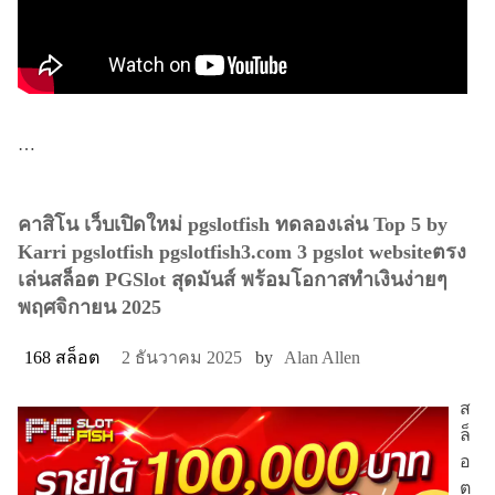
…
คาสิโน เว็บเปิดใหม่ pgslotfish ทดลองเล่น Top 5 by
Karri pgslotfish pgslotfish3.com 3 pgslot websiteตรง
เล่นสล็อต PGSlot สุดมันส์ พร้อมโอกาสทำเงินง่ายๆ
พฤศจิกายน 2025
168 สล็อต
2 ธันวาคม 2025
by
Alan Allen
ส
ล็
อ
ต