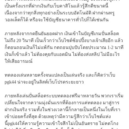
เป็นครั้งแรกที่ฝากเงินกับเว็บคาสิโนแล้วรู้สึกดีขนาดนี้
เนื่องจากว่าทุกสิ่งทุกอย่างเป็นระบบอัตโนมัติ ฝากผ่านทรู
วอลเล็ตก็ได้ หรือจะใช้บัญชีธนาคารทั่วไปก็ได้เช่นกัน
ภายหลังจากกดยืนยันยอดฝาก เงินเข้าในบัญชีเกมปั่นสล็อต
ไม่ถึง 20 วินาที เป็นเร็วกว่าเว็บไซต์ช้อปปิ้งบางเจ้าเสียอีก แล้ว
ก็ตอนถอนเงินก็ไม่แพ้กัน กดถอนปุบปับโดยประมาณ 1-2 นาที
เงินก็เข้าแล้ว ไม่ต้องคุยกับแอดมิน ไม่ต้องส่งสลิป ไม่มีอะไร
ให้เสียอารมณ์
ทดลองเล่นหลายครั้งจนแปลงเป็นเล่นจริง และก็คิดว่าเว็บ
pgk44 น่าจะอยู่ในลิสต์เว็บโปรดระยะยาว
ภายหลังเล่นปั่นสล็อตระบบทดลองฟรีมาหลายวัน พวกเราเริ่ม
เปลี่ยนใจจากความมุ่งมั่นแรกที่ต้องการแค่ทดลอง มาสู่การ
ฝากเงินจริง รวมทั้งในช่วงเวลานี้ก็กลายเป็นหนึ่งในเว็บที่เรา
เข้าบ่อยครั้งที่สุด ด้วยเหตุว่ามีความรู้สึกว่าเว็บไซต์แห่ง
นี้pgk44ให้ความรู้ความเข้าใจสึกไม่เป็นอันตราย ไม่คดโกง