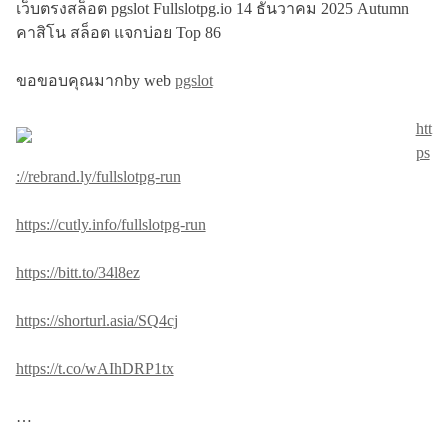
เว็บตรงสล็อต pgslot Fullslotpg.io 14 ธันวาคม 2025 Autumn
คาสิโน สล็อต แจกบ่อย Top 86
ขอขอบคุณมากby web
pgslot
htt
ps
://rebrand.ly/fullslotpg-run
https://cutly.info/fullslotpg-run
https://bitt.to/34l8ez
https://shorturl.asia/SQ4cj
https://t.co/wAIhDRP1tx
…