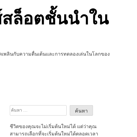
์สล็อตชั้นนำใน
พลิดเพลินกับความตื่นเต้นและการทดลองเล่นในโลกของ
ค้นหา
สำหรับ:
ชีวิตของคุณจะไม่เริ่มต้นใหม่ได้ แต่ว่าคุณ
สามารถเลือกที่จะเริ่มต้นใหม่ได้ตลอดเวลา