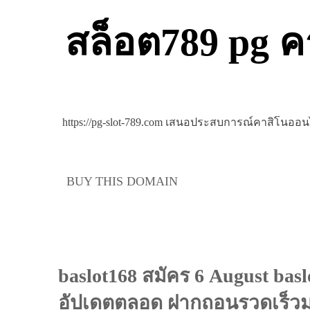
Skip
to
สล็อต789 pg ค
content
https://pg-slot-789.com เสนอประสบการณ์คาสิโนออ
BUY THIS DOMAIN
baslot168 สมัคร 6 August bas
อัปเดตตลอด ฝากถอนรวดเร็วมา