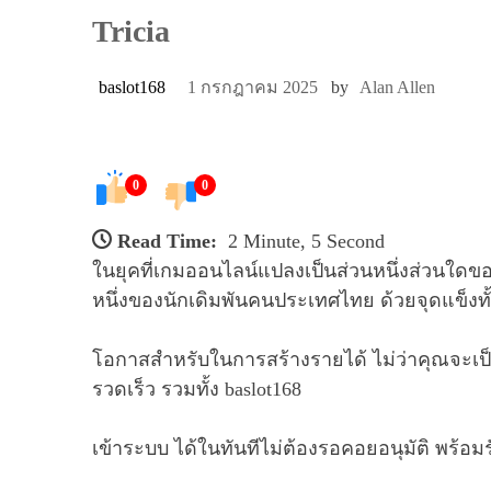
Tricia
baslot168
1 กรกฎาคม 2025
by
Alan Allen
0
0
Read Time:
2 Minute, 5 Second
ในยุคที่เกมออนไลน์แปลงเป็นส่วนหนึ่งส่วนใดของ
หนึ่งของนักเดิมพันคนประเทศไทย ด้วยจุดแข็ง
โอกาสสำหรับในการสร้างรายได้ ไม่ว่าคุณจะเป็น
รวดเร็ว รวมทั้ง baslot168
เข้าระบบ ได้ในทันทีไม่ต้องรอคอยอนุมัติ พร้อมรั