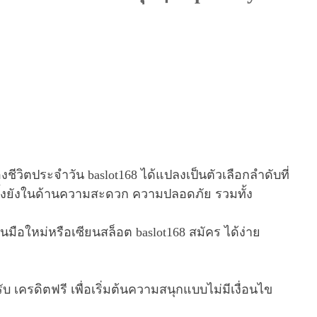
ชีวิตประจำวัน baslot168 ได้แปลงเป็นตัวเลือกลำดับที่
ทั้งยังในด้านความสะดวก ความปลอดภัย รวมทั้ง
มือใหม่หรือเซียนสล็อต baslot168 สมัคร ได้ง่าย
บ เครดิตฟรี เพื่อเริ่มต้นความสนุกแบบไม่มีเงื่อนไข