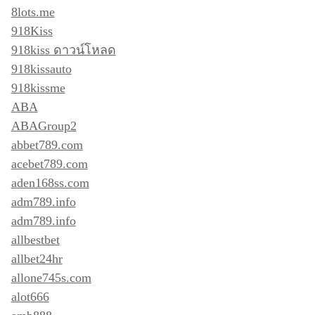
8lots.me
918Kiss
918kiss ดาวน์โหลด
918kissauto
918kissme
ABA
ABAGroup2
abbet789.com
acebet789.com
aden168ss.com
adm789.info
adm789.info
allbestbet
allbet24hr
allone745s.com
alot666