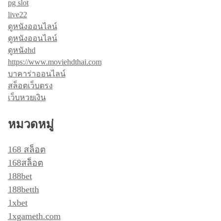
pg slot
live22
ดูหนังออนไลน์
ดูหนังออนไลน์
ดูหนังhd
https://www.moviehdthai.com
บาคาร่าออนไลน์
สล็อตเว็บตรง
เว็บหวยเงิน
หมวดหมู่
168 สล็อต
168สล็อต
188bet
188betth
1xbet
1xgameth.com