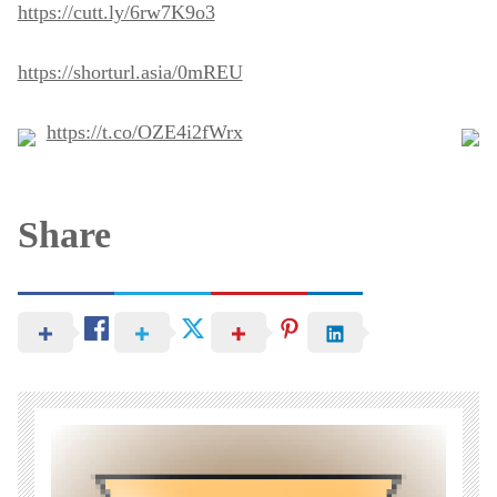
https://cutt.ly/6rw7K9o3
https://shorturl.asia/0mREU
https://t.co/OZE4i2fWrx
Share