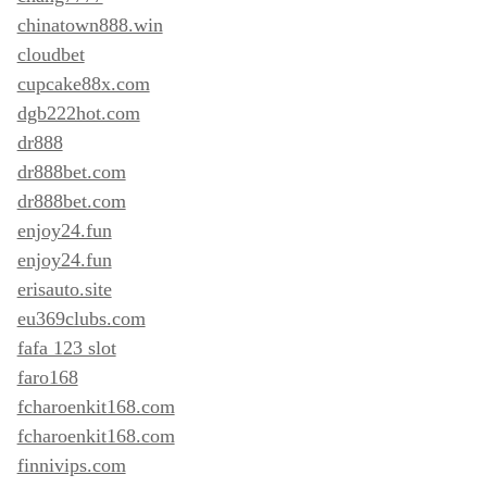
chinatown888.win
cloudbet
cupcake88x.com
dgb222hot.com
dr888
dr888bet.com
dr888bet.com
enjoy24.fun
enjoy24.fun
erisauto.site
eu369clubs.com
fafa 123 slot
faro168
fcharoenkit168.com
fcharoenkit168.com
finnivips.com