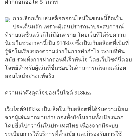
ฝากถอนออโต้ 5 วินาที
การเลือกเว็บเล่นสล็อตออนไลน์ในขณะนี้ถือเป็น
ประเด็นหลัก เพราะผู้เล่นปรารถนาประสบการณ์
ที่ราบสดชื่นแล้วก็ไม่มีอันตราย โดยเว็บที่ได้รับความ
นิยมในช่วงเวลานี้เป็น 918kiss ซึ่งเป็นเว็บสล็อตที่เป็นที่
รู้จักในเรื่องของความง่ายในการทำกำไร ระบบที่ทัน
สมัย รวมทั้งการฝากถอนที่เร็วทันใจ โดยเว็บไซต์นี้ตอบ
โจทย์สำหรับผู้เล่นที่ชื่นชอบในด้านการเล่นเกมสล็อต
ออนไลน์อย่างแท้จริง
ความน่าดึงดูดใจของเว็บไซต์ 918kiss
เว็บไซต์918kiss เป็นเลิศในเว็บสล็อตที่ได้รับความนิยม
จากผู้เล่นมากมายก่ายกองทั้งยังในรวมทั้งเมืองนอก
โดยยิ่งไปกว่านั้นในประเทศไทย เนื่องจากมีระบบ
ระเบียบการให้บริการที่ล้ำสมัย และก็รองรับการใช้