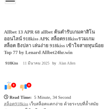
Allbet 13 APR 68 allbet ต้นตำรับเกมคาสิโน
ออนไลน์ 918kiss APK สล็อต918kissรวมเกม
สล็อต ยิงปลา เล่นง่าย 918kiss เข้าใจสายทุนน้อย
Top 77 by Lenard Allbet24hr.win
918Kiss
11 มีนาคม 2025
by
Alan Allen
0
0
Read Time:
5 Minute, 34 Second
สล็อต918kiss
เว็บสล็อตแตกง่าย ด้วยระบบที่ล้ำสมัย