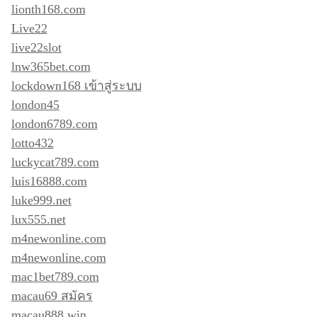
lionth168.com
Live22
live22slot
lnw365bet.com
lockdown168 เข้าสู่ระบบ
london45
london6789.com
lotto432
luckycat789.com
luis16888.com
luke999.net
lux555.net
m4newonline.com
m4newonline.com
mac1bet789.com
macau69 สมัคร
macau888.win