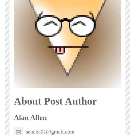
About Post Author
Alan Allen
seoaba01@gmail.com