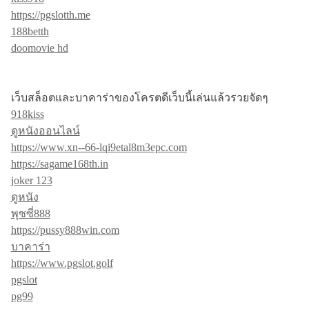
https://pgslotth.me
188betth
doomovie hd
เว็บสล็อตและบาคาร่าของโครตดีเว็บนี้เล่นแล้วรวยจัดๆ
918kiss
ดูหนังออนไลน์
https://www.xn--66-lqi9etal8m3epc.com
https://sagame168th.in
joker 123
ดูหนัง
พุซซี่888
https://pussy888win.com
บาคาร่า
https://www.pgslot.golf
pgslot
pg99