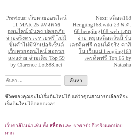
แ
Previous:
เว็บหวยออนไลน์
Next:
สล็อต168
11 MAR 25 แทงหวย
Hengjing168.wiki 23 พ.ค.
น
ออนไลน์ มั่นคง ปลอดภัย
68 hengjing168 web แตก
ะ
จ่ายจริงตรวจหวยฟรี ไม่มี
ง่าย หมุนสล็อตวันนี้ รับ
ขั่นต่ำไม่มีหักเปอร์เซ็นต์
เครดิตฟรี ถอนได้จริง คาสิ
แ
เว็บหวยออนไลน์ สะดวก
โน เว็บแม่ hengjing168
น
แทงง่าย จ่ายเต็ม Top 59
เครดิตฟรี Top 65 by
ว
by Clarence Lot888.net
Natasha
เ
ค้นหา
รื่
สำหรับ:
อ
ชีวิตของคุณจะไม่เริ่มต้นใหม่ได้ แต่ว่าคุณสามารถเลือกที่จะ
ง
เริ่มต้นใหม่ได้ตลอดเวลา
เว็บคาสิโนน่าเล่น ทั้ง
สล็อต
และ
บาคาร่า
ตึงจริงแตกบ่อย
มาก