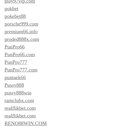
play97vip.com
pokbet
pokebet88
porsche999.com
premium66.info
proded888x.com
PunPro66
PunPro66.com
PunPro777
PunPro777.com
puntaek66
Pussy888
pussy888win
ramclubx.com
realflikbet.com
realflikbet.com
RENO88WIN.COM