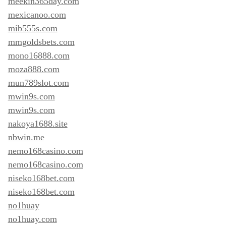
meekin365day.com
mexicanoo.com
mib555s.com
mmgoldsbets.com
mono16888.com
moza888.com
mun789slot.com
mwin9s.com
mwin9s.com
nakoya1688.site
nbwin.me
nemo168casino.com
nemo168casino.com
niseko168bet.com
niseko168bet.com
no1huay
no1huay.com