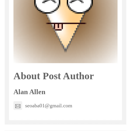
About Post Author
Alan Allen
seoaba01@gmail.com