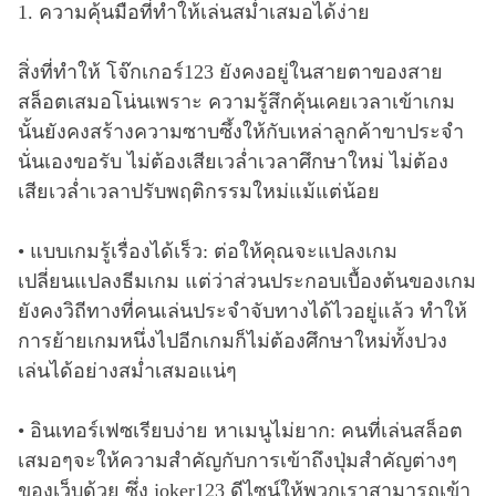
1. ความคุ้นมือที่ทำให้เล่นสม่ำเสมอได้ง่าย
สิ่งที่ทำให้ โจ๊กเกอร์123 ยังคงอยู่ในสายตาของสาย
สล็อตเสมอโน่นเพราะ ความรู้สึกคุ้นเคยเวลาเข้าเกม
นั้นยังคงสร้างความซาบซึ้งให้กับเหล่าลูกค้าขาประจำ
นั่นเองขอรับ ไม่ต้องเสียเวล่ำเวลาศึกษาใหม่ ไม่ต้อง
เสียเวล่ำเวลาปรับพฤติกรรมใหม่แม้แต่น้อย
• แบบเกมรู้เรื่องได้เร็ว: ต่อให้คุณจะแปลงเกม
เปลี่ยนแปลงธีมเกม แต่ว่าส่วนประกอบเบื้องต้นของเกม
ยังคงวิถีทางที่คนเล่นประจำจับทางได้ไวอยู่แล้ว ทำให้
การย้ายเกมหนึ่งไปอีกเกมก็ไม่ต้องศึกษาใหม่ทั้งปวง
เล่นได้อย่างสม่ำเสมอแน่ๆ
• อินเทอร์เฟซเรียบง่าย หาเมนูไม่ยาก: คนที่เล่นสล็อต
เสมอๆจะให้ความสำคัญกับการเข้าถึงปุ่มสำคัญต่างๆ
ของเว็บด้วย ซึ่ง joker123 ดีไซน์ให้พวกเราสามารถเข้า