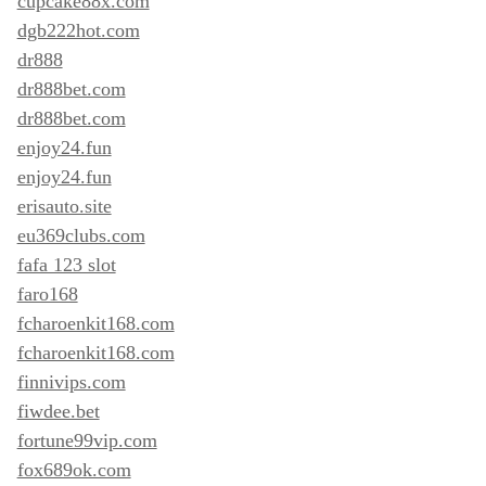
cupcake88x.com
dgb222hot.com
dr888
dr888bet.com
dr888bet.com
enjoy24.fun
enjoy24.fun
erisauto.site
eu369clubs.com
fafa 123 slot
faro168
fcharoenkit168.com
fcharoenkit168.com
finnivips.com
fiwdee.bet
fortune99vip.com
fox689ok.com