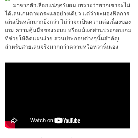
มาจากตัวเลือกแน่ๆครับผม เพราะว่าพวกเขาจะไม่
ได้เล่นเกมตามกระแสอย่างเดียว แต่ว่าจะมองฟีลการ
เล่นเป็นหลักมากยิ่งกว่า ไม่ว่าจะเป็นความต่อเนื่องของ
เกม ความคุ้นมือของระบบ หรือแม้แต่ส่วนประกอบเกม
ที่ช่วยให้คิดแผนง่าย ส่วนประกอบต่างๆนั้นสำคัญ
สำหรับสายเล่นจริงมากกว่าความหวือหวานั่นเอง