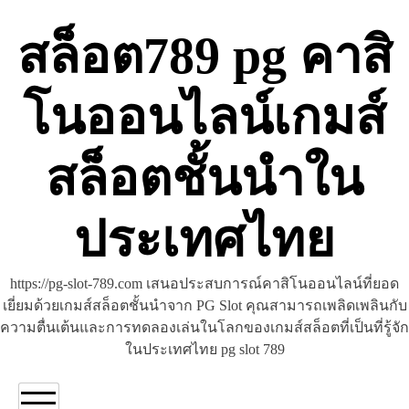
Skip
to
สล็อต789 pg คาสิ
content
โนออนไลน์เกมส์
สล็อตชั้นนำใน
ประเทศไทย
https://pg-slot-789.com เสนอประสบการณ์คาสิโนออนไลน์ที่ยอด
เยี่ยมด้วยเกมส์สล็อตชั้นนำจาก PG Slot คุณสามารถเพลิดเพลินกับ
ความตื่นเต้นและการทดลองเล่นในโลกของเกมส์สล็อตที่เป็นที่รู้จัก
ในประเทศไทย pg slot 789