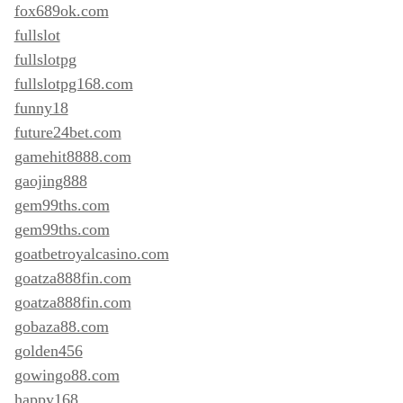
fox689ok.com
fullslot
fullslotpg
fullslotpg168.com
funny18
future24bet.com
gamehit8888.com
gaojing888
gem99ths.com
gem99ths.com
goatbetroyalcasino.com
goatza888fin.com
goatza888fin.com
gobaza88.com
golden456
gowingo88.com
happy168