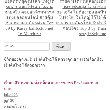
บอลที่ดีที่สุดในโลก แทงได้
ร่าสด มีโต๊ะให้เลือกเยอะ
น
ทุกลีก แจกโปรเด็ดไม่อั้น
อัตราชนะสูง ใครก็ชอบ
ะ
จ่ายจริง คอบอลห้ามพลาด
ถอนจริง ไม่ต้องรอแอดมิน
แทงบอลออนไลน์ สายคุ้ม
โปร่งใส เว็บใหญ่ ไว้ใจได้
แ
ห้ามพลาด สมัครด่วน Top
บาคาร่า สมัครใหม่ รับสิทธิ์
น
59 by Kasey ballfcclub.net
ก่อนใคร Top 3 by Traci
ว
16 March 69
sexy168vip.me
เ
ค้นหา
รื่
สำหรับ:
อ
ชีวิตของคุณจะไม่เริ่มต้นใหม่ได้ แต่ว่าคุณสามารถเลือกที่จะ
ง
เริ่มต้นใหม่ได้ตลอดเวลา
เว็บคาสิโนน่าเล่น ทั้ง
สล็อต
และ
บาคาร่า
ตึงจริงแตกบ่อย
มาก
joker123
pg168
สล็อตเว็บตรง