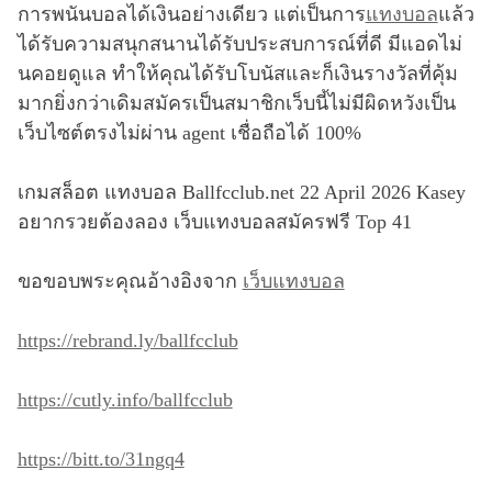
การพนันบอลได้เงินอย่างเดียว แต่เป็นการ
แทงบอล
แล้ว
ได้รับความสนุกสนานได้รับประสบการณ์ที่ดี มีแอดไม่
นคอยดูแล ทำให้คุณได้รับโบนัสและก็เงินรางวัลที่คุ้ม
มากยิ่งกว่าเดิมสมัครเป็นสมาชิกเว็บนี้ไม่มีผิดหวังเป็น
เว็บไซต์ตรงไม่ผ่าน agent เชื่อถือได้ 100%
เกมสล็อต แทงบอล Ballfcclub.net 22 April 2026 Kasey
อยากรวยต้องลอง เว็บแทงบอลสมัครฟรี Top 41
ขอขอบพระคุณอ้างอิงจาก
เว็บแทงบอล
https://rebrand.ly/ballfcclub
https://cutly.info/ballfcclub
https://bitt.to/31ngq4