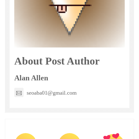
About Post Author
Alan Allen
seoaba01@gmail.com