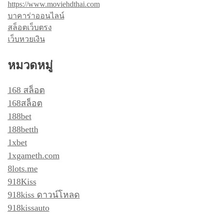
https://www.moviehdthai.com
บาคาร่าออนไลน์
สล็อตเว็บตรง
เว็บหวยเงิน
หมวดหมู่
168 สล็อต
168สล็อต
188bet
188betth
1xbet
1xgameth.com
8lots.me
918Kiss
918kiss ดาวน์โหลด
918kissauto