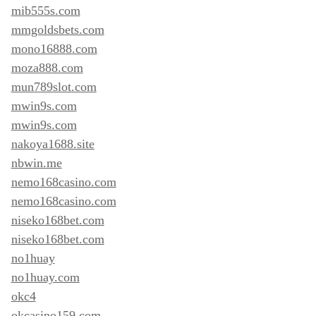
mib555s.com
mmgoldsbets.com
mono16888.com
moza888.com
mun789slot.com
mwin9s.com
mwin9s.com
nakoya1688.site
nbwin.me
nemo168casino.com
nemo168casino.com
niseko168bet.com
niseko168bet.com
no1huay
no1huay.com
okc4
okcasino159.com