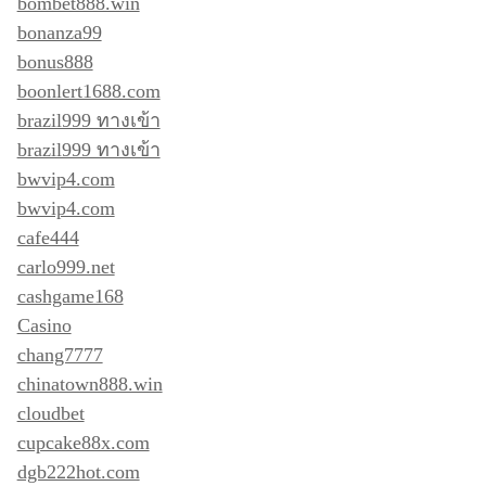
bombet888.win
bonanza99
bonus888
boonlert1688.com
brazil999 ทางเข้า
brazil999 ทางเข้า
bwvip4.com
bwvip4.com
cafe444
carlo999.net
cashgame168
Casino
chang7777
chinatown888.win
cloudbet
cupcake88x.com
dgb222hot.com