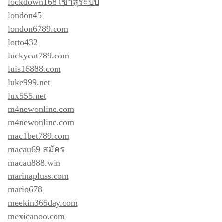
lockdown168 เข้าสู่ระบบ
london45
london6789.com
lotto432
luckycat789.com
luis16888.com
luke999.net
lux555.net
m4newonline.com
m4newonline.com
mac1bet789.com
macau69 สมัคร
macau888.win
marinapluss.com
mario678
meekin365day.com
mexicanoo.com