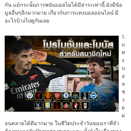
กัน แม้กระนั้นการพนันบอลไม่ได้มีสาระเท่านี้ ยังมีข้อ
มูลอื่นๆอีกมากมาย เกี่ยวกับการแทงบอลออนไลน์ มี
อะไรบ้างไปดูกันเลย
1.
แ
ท
ง
บ
อ
ล
ช่
ว
ย
ผ่
อนคลายได้ดีมากมาย ในชีวิตประจำวันของเราที่จำ