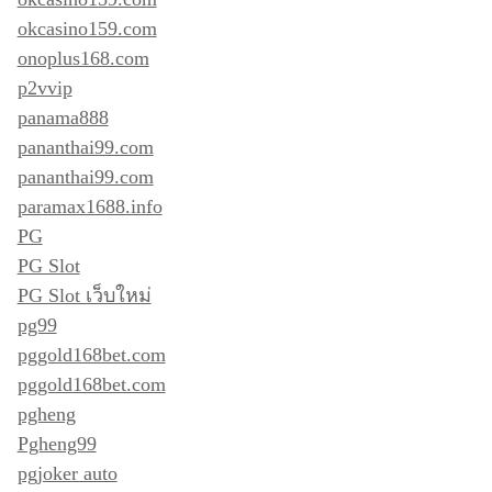
okcasino159.com
onoplus168.com
p2vvip
panama888
pananthai99.com
pananthai99.com
paramax1688.info
PG
PG Slot
PG Slot เว็บใหม่
pg99
pggold168bet.com
pggold168bet.com
pgheng
Pgheng99
pgjoker auto