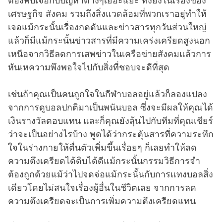
ต้องพบเจอกับปัญหาต่างๆเยอะแยะ ทั้งยังในเรื่องของ
เศรษฐกิจ สังคม รวมถึงสิ่งแวดล้อมที่พวกเราอยู่ทำให้
เจอแม้กระนั้นเรื่องกดดันและข่าวสารทุกวันส่วนใหญ่
แล้วก็มีแม้กระนั้นข่าวสารที่มีความเคร่งเครียดสูงนอก
เหนือจากวิธีลดการเสพข่าวในเครือข่ายสังคมแล้วการ
หันเหความพึงพอใจไปกับสิ่งที่ชอบจะดีที่สุด
เช่นถ้าคุณเป็นคนถูกใจในกีฬาบอลอยู่แล้วก็ลองแปลง
จากการดูบอลปกติมาเป็นพนันบอล ซึ่งจะมีผลให้คุณได้
เงินรางวัลตอบแทน และก็คุณยังลุ้นไปกับทีมที่คุณเชียร์
ว่าจะเป็นอย่างไรบ้าง พูดได้ว่ากระตุ้นสารที่ความระทึก
ใจในร่างกายให้ตื่นตัวเพิ่มขึ้นเรื่อยๆ ก็เลยทำให้ลด
ความตึงเครียดได้ดิบได้ดีแม้กระนั้นกรรมวิธีการจำ
ต้องถูกด้วยแม้ว่าไปจดจ่อแม้กระนั้นกับการแทงบอลสิ่ง
เดียวโดยไม่สนใจเรื่องผู้อื่นในชีวิตเลย จากการลด
ความตึงเครียดจะเป็นการเพิ่มความตึงเครียดแทน