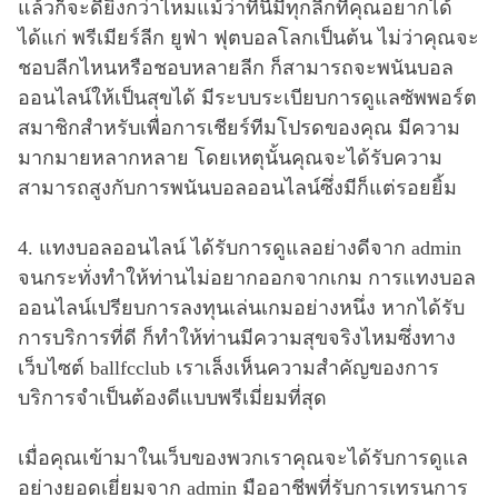
แล้วก็จะดียิ่งกว่าไหมแม้ว่าที่นี่มีทุกลีกที่คุณอยากได้
ได้แก่ พรีเมียร์ลีก ยูฟ่า ฟุตบอลโลกเป็นต้น ไม่ว่าคุณจะ
ชอบลีกไหนหรือชอบหลายลีก ก็สามารถจะพนันบอล
ออนไลน์ให้เป็นสุขได้ มีระบบระเบียบการดูแลซัพพอร์ต
สมาชิกสำหรับเพื่อการเชียร์ทีมโปรดของคุณ มีความ
มากมายหลากหลาย โดยเหตุนั้นคุณจะได้รับความ
สามารถสูงกับการพนันบอลออนไลน์ซึ่งมีก็แต่รอยยิ้ม
4. แทงบอลออนไลน์ ได้รับการดูแลอย่างดีจาก admin
จนกระทั่งทำให้ท่านไม่อยากออกจากเกม การแทงบอล
ออนไลน์เปรียบการลงทุนเล่นเกมอย่างหนึ่ง หากได้รับ
การบริการที่ดี ก็ทำให้ท่านมีความสุขจริงไหมซึ่งทาง
เว็บไซต์ ballfcclub เราเล็งเห็นความสำคัญของการ
บริการจำเป็นต้องดีแบบพรีเมี่ยมที่สุด
เมื่อคุณเข้ามาในเว็บของพวกเราคุณจะได้รับการดูแล
อย่างยอดเยี่ยมจาก admin มืออาชีพที่รับการเทรนการ