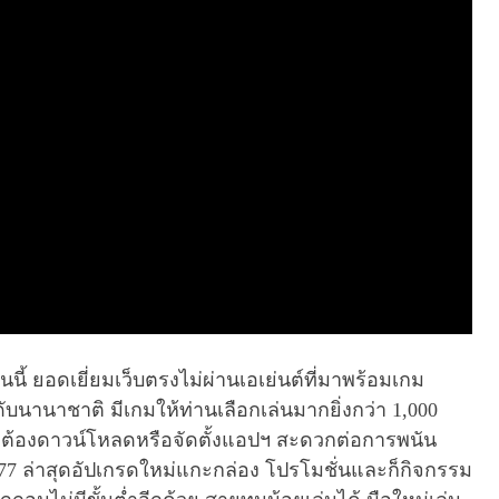
นี้ ยอดเยี่ยมเว็บตรงไม่ผ่านเอเย่นต์ที่มาพร้อมเกม
นานาชาติ มีเกมให้ท่านเลือกเล่นมากยิ่งกว่า 1,000
 ไม่ต้องดาวน์โหลดหรือจัดตั้งแอปฯ สะดวกต่อการพนัน
7 ล่าสุดอัปเกรดใหม่แกะกล่อง โปรโมชั่นและก็กิจกรรม