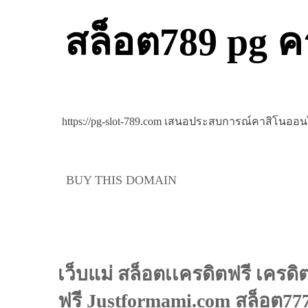
Skip
to
สล็อต789 pg ค
content
https://pg-slot-789.com เสนอประสบการณ์คาสิโนออ
BUY THIS DOMAIN
เว็บแม่ สล็อตเเครดิตฟรี เครดิ
ฟรี Justformami.com สล็อต777