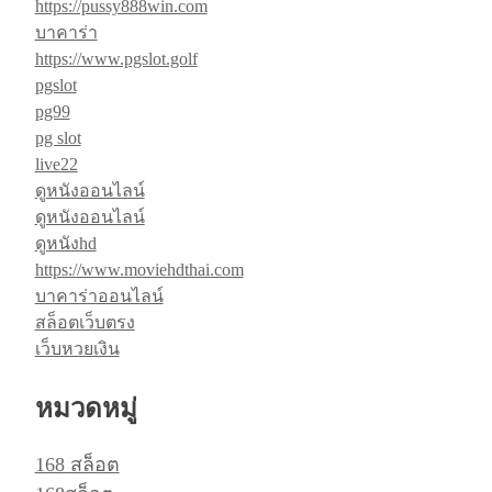
https://pussy888win.com
บาคาร่า
https://www.pgslot.golf
pgslot
pg99
pg slot
live22
ดูหนังออนไลน์
ดูหนังออนไลน์
ดูหนังhd
https://www.moviehdthai.com
บาคาร่าออนไลน์
สล็อตเว็บตรง
เว็บหวยเงิน
หมวดหมู่
168 สล็อต