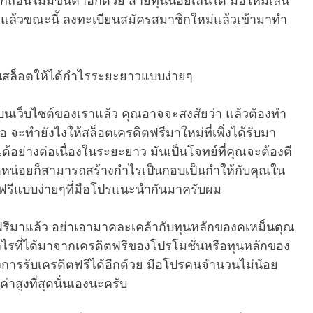
ากถอนไม่มีขั้นต่ำอีกด้วย สายทุนน้อยเล่นได้ มือใหม่เล่น
ณแล้วขณะนี้ ลงทะเบียนสมัครสมาชิกใหม่แล้วเข้ามาทำ
ั่นสล็อตให้ได้กำไรระยะยาวแบบง่ายๆ
ีบนเว็บไซต์ของเราแล้ว คุณอาจจะสงสัยว่า แล้วต้องทำ
็คือ จะทำยังไงให้สล็อตเครดิตฟรีมาใหม่ที่เพิ่งได้รับมา
้อย่างต่อเนื่องในระยะยาว มันเป็นโจทย์ที่คุณจะต้องตี
หน่อยก็สามารถสร้างกำไรเป็นกอบเป็นกำให้กับคุณใน
ดิตฟรีแบบง่ายๆที่มือโปรแนะนำกันมาครับผม
ตฟรีมาแล้ว อย่าเอามาคละเคล้ากับทุนหลักของคเหม็นตุณ
ำไรที่ได้มาจากเครดิตฟรีของโปรโมชั่นหรือทุนหลักของ
งการรับเครดิตฟรีได้อีกด้วย มือโปรคนจำนวนไม่น้อย
ค่าสูงที่สุดนั่นเองนะครับ