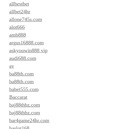
allbestbet
allbet24hr
allone745s.com
alot666
amb888
argus16888.com
askyouwin888 vip
audi688.com
av
ba88th.com
ba88th.com
babet555.com
Baccarat
baj88thbz.com
baj88thbz.com
bar4game24hr.com
baslot168