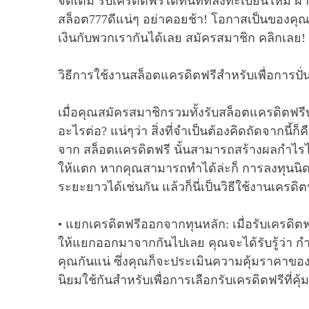
จัดเต็ม รับเครดิตฟรีได้ทันทีที่ลงทะเบียนใหม่ ฝ
สล็อต777ดีแน่ๆ อย่าคอยช้า! โอกาสเป็นของคุ
เงินกับพวกเรากันได้เลย สมัครสมาชิก คลิกเลย!
วิธีการใช้งานสล็อตแครดิตฟรีสำหรับเพื่อการป
เมื่อคุณสมัครสมาชิกรวมทั้งรับสล็อตแครดิตฟร
อะไรต่อ? แน่ๆว่า สิ่งที่จำเป็นต้องคิดถัดจากนี้ก
จาก สล็อตเเครดิตฟรี นั้นสามารถสร้างผลกำไรได
ให้แตก หากคุณสามารถทำได้ล่ะก็ การลงทุนนิด
ระยะยาวได้เช่นกัน แล้วก็นี่เป็นวิธีใช้งานเคร
• แยกเครดิตฟรีออกจากทุนหลัก: เมื่อรับเครดิ
ให้แยกออกมาจากกันไปเลย คุณจะได้รับรู้ว่า ก
คุณกันแน่ ซึ่งคุณก็จะประเมินความคุ้มราคาขอ
นิยมใช้กันสำหรับเพื่อการเลือกรับเครดิตฟรีที่คุ้ม