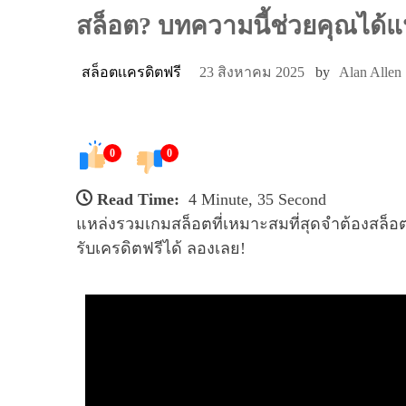
สล็อต? บทความนี้ช่วยคุณได้แ
สล็อตเเครดิตฟรี
23 สิงหาคม 2025
by
Alan Allen
0
0
Read Time:
4 Minute, 35 Second
แหล่งรวมเกมสล็อตที่เหมาะสมที่สุดจำต้องสล็อต
รับเครดิตฟรีได้ ลองเลย!