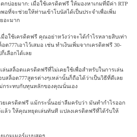
ตกบ่อยมาก: เมื่อใช้เครดิตฟรี ให้มองหาเกมที่มีค่า RTP
พอที่จะช่วยให้ท่านเข้าโบนัสได้เป็นประจำเพื่อเพิ่ม
เยอะมาก
เมื่อใช้เครดิตฟรี คุณอย่าหวังว่าจะได้กำไรหลายสิบเท่า
็อต777เอาไว้เสมอ เช่น ทำเงินเพิ่มจากเครดิตฟรี 30-
็เลือกได้เลย
่นสล็อตเเครดิตฟรีที่ไม่เคยใช้เพื่อสำหรับในการเล่น
อต777สูตรต่างๆเหล่านั้นก็ถือได้ว่าเป็นวิธีที่ดีเลย
ะไม่กระทบกับทุนหลักของคุณนั่นเอง
ด้วยเครดิตฟรี แม้กระนั้นอย่าลืมครับว่า มันทำกำไรออก
ว ให้คุณหยุดเล่นทันที แปลงเครดิตฟรีที่ได้รับให้
สายเกมเมอร์แบบสุดๆ