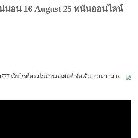
น่นอน 16 August 25 พนันออนไลน์
777 เว็บไซต์ตรงไม่ผ่านเอเย่นต์ จัดเต็มเกมมากมาย