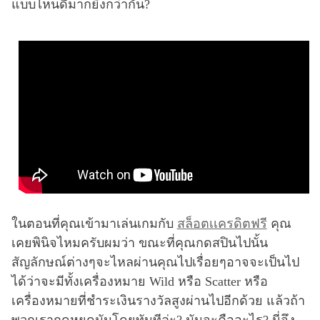
แบบไหนดีมากยิ่งกว่ากัน?
ในตอนที่คุณเข้ามาเล่นเกมกับ
สล็อตเเครดิตฟรี
คุณ
เคยพินิจไหมครับผมว่า ขณะที่คุณกดสปินไปนั้น
สัญลักษณ์ต่างๆจะไหลผ่านคุณไปเรื่อยๆอาจจะเป็นไป
ได้ว่าจะมีทั้งเครื่องหมาย Wild หรือ Scatter หรือ
เครื่องหมายที่ชำระเงินรางวัลสูงผ่านไปอีกด้วย แล้วถ้า
พวกเรากดหยุดมันโดยทันทีล่ะ? มันจะคืออะไร? นี่จึง