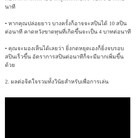
นาที
• หากคุณปล่อยยาว บางครั้งก็อาจจะสปินได้ 10 สปิน
ต่อนาที คาดหวังขาดทุนที่เกิดขึ้นจะเป็น 4 บาทต่อนาที
• คุณจะมองเห็นได้เลยว่า ยิ่งกดหยุดเองก็ยิ่งจบรอบ
สปินเร็วขึ้น อัตราการสปินต่อนาทีก็จะมีมากเพิ่มขึ้น
ด้วย
2. ผลต่อจิตใจรวมทั้งวินัยสำหรับเพื่อการเล่น