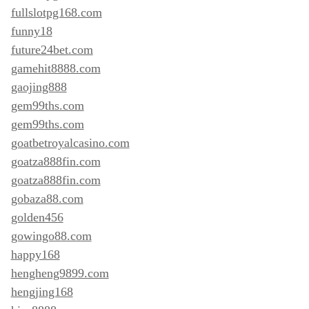
fullslotpg168.com
funny18
future24bet.com
gamehit8888.com
gaojing888
gem99ths.com
gem99ths.com
goatbetroyalcasino.com
goatza888fin.com
goatza888fin.com
gobaza88.com
golden456
gowingo88.com
happy168
hengheng9899.com
hengjing168