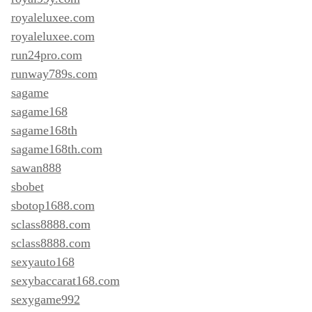
royaleluxee.com
royaleluxee.com
run24pro.com
runway789s.com
sagame
sagame168
sagame168th
sagame168th.com
sawan888
sbobet
sbotop1688.com
sclass8888.com
sclass8888.com
sexyauto168
sexybaccarat168.com
sexygame992