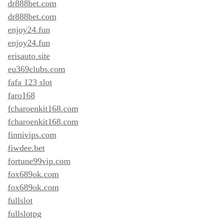
dr888bet.com
dr888bet.com
enjoy24.fun
enjoy24.fun
erisauto.site
eu369clubs.com
fafa 123 slot
faro168
fcharoenkit168.com
fcharoenkit168.com
finnivips.com
fiwdee.bet
fortune99vip.com
fox689ok.com
fox689ok.com
fullslot
fullslotpg