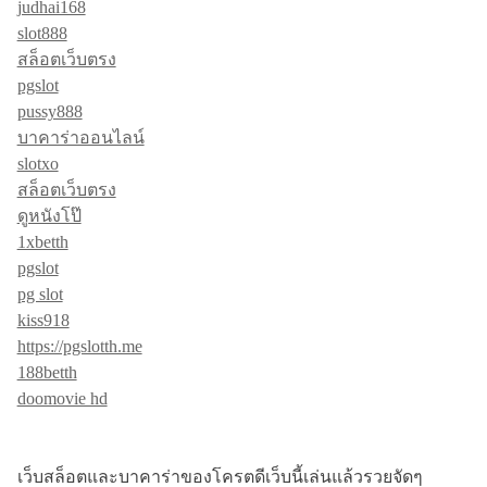
judhai168
slot888
สล็อตเว็บตรง
pgslot
pussy888
บาคาร่าออนไลน์
slotxo
สล็อตเว็บตรง
ดูหนังโป๊
1xbetth
pgslot
pg slot
kiss918
https://pgslotth.me
188betth
doomovie hd
เว็บสล็อตและบาคาร่าของโครตดีเว็บนี้เล่นแล้วรวยจัดๆ