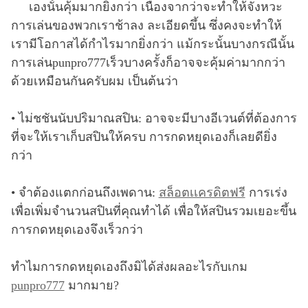
เองนั้นคุ้มมากยิ่งกว่า เนื่องจากว่าจะทำให้จังหวะ
การเล่นของพวกเราช้าลง ละเอียดขึ้น ซึ่งคงจะทำให้
เรามีโอกาสได้กำไรมากยิ่งกว่า แม้กระนั้นบางกรณีนั้น
การเล่นpunpro777เร็วบางครั้งก็อาจจะคุ้มค่ามากกว่า
ด้วยเหมือนกันครับผม เป็นต้นว่า
• ไม่ชชันนับปริมาณสปิน: อาจจะมีบางอีเวนต์ที่ต้องการ
ที่จะให้เราเก็บสปินให้ครบ การกดหยุดเองก็เลยดียิ่ง
กว่า
• จำต้องแตกก่อนถึงเพดาน:
สล็อตเเครดิตฟรี
การเร่ง
เพื่อเพิ่มจำนวนสปินที่คุณทำได้ เพื่อให้สปินรวมเยอะขึ้น
การกดหยุดเองจึงเร็วกว่า
ทำไมการกดหยุดเองถึงมิได้ส่งผลอะไรกับเกม
punpro777
มากมาย?