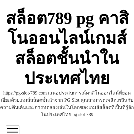
Skip
to
สล็อต789 pg คาสิ
content
โนออนไลน์เกมส์
สล็อตชั้นนำใน
ประเทศไทย
https://pg-slot-789.com เสนอประสบการณ์คาสิโนออนไลน์ที่ยอด
เยี่ยมด้วยเกมส์สล็อตชั้นนำจาก PG Slot คุณสามารถเพลิดเพลินกับ
ความตื่นเต้นและการทดลองเล่นในโลกของเกมส์สล็อตที่เป็นที่รู้จัก
ในประเทศไทย pg slot 789