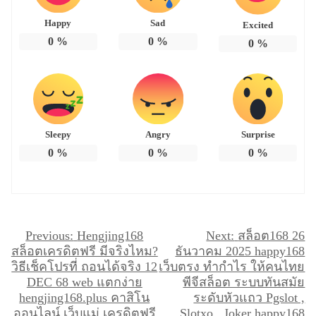
Happy
Sad
Excited
0
%
0
%
0
%
Sleepy
Angry
Surprise
0
%
0
%
0
%
แ
Previous:
Hengjing168
Next:
สล็อต168 26
สล็อตเครดิตฟรี มีจริงไหม?
ธันวาคม 2025 happy168
น
วิธีเช็คโปรที่ ถอนได้จริง 12
เว็บตรง ทำกำไร ให้คนไทย
ะ
DEC 68 web แตกง่าย
พีจีสล็อต ระบบทันสมัย
hengjing168.plus คาสิโน
ระดับหัวแถว Pgslot ,
แ
ออนไลน์ เว็บแม่ เครดิตฟรี
Slotxo , Joker happy168