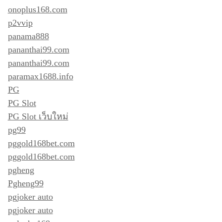
onoplus168.com
p2vvip
panama888
pananthai99.com
pananthai99.com
paramax1688.info
PG
PG Slot
PG Slot เว็บใหม่
pg99
pggold168bet.com
pggold168bet.com
pgheng
Pgheng99
pgjoker auto
pgjoker auto