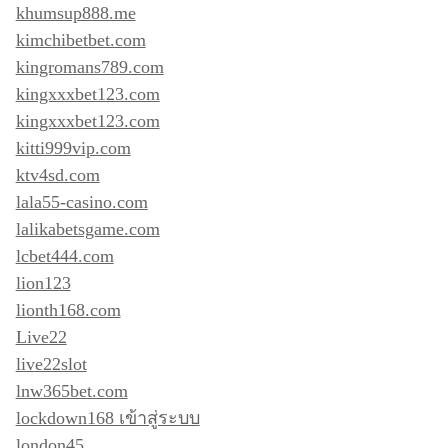
khumsup888.me
kimchibetbet.com
kingromans789.com
kingxxxbet123.com
kingxxxbet123.com
kitti999vip.com
ktv4sd.com
lala55-casino.com
lalikabetsgame.com
lcbet444.com
lion123
lionth168.com
Live22
live22slot
lnw365bet.com
lockdown168 เข้าสู่ระบบ
london45