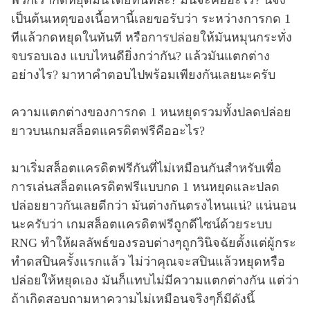
เป็นต้นเหตุของเนื้อหานี้เลยขอรับว่า ระหว่างการกด 1
ทีแล้วกดหยุดในทันที หรือการปล่อยให้มันหมุนกระทั่ง
จบรอบเอง แบบไหนดียิ่งกว่ากัน? แล้วมันแตกต่าง
อย่างไร? มาหาคำตอบไปพร้อมเพียงกันเลยนะครับ
ความแตกต่างของการกด 1 หนหยุดรวมทั้งปลดปล่อย
ยาวบนเกมสล็อตแครดิตฟรีคืออะไร?
มาเริ่มสล็อตเเครดิตฟรีกันที่ไม่เหมือนกันสำหรับเพื่อ
การเล่นสล็อตเเครดิตฟรีแบบกด 1 หนหยุดและปลด
ปล่อยยาวกันเลยดีกว่า มันต่างกันตรงไหนแน่? แน่นอน
นะครับว่า เกมสล็อตเเครดิตฟรีถูกดีไซน์ด้วยระบบ
RNG ทำให้ผลลัพธ์ของรอบต่างๆถูกวินิจฉัยตั้งแต่ผู้กระ
ทำดสปินครั้งแรกแล้ว ไม่ว่าคุณจะสปินแล้วหยุดหรือ
ปล่อยให้หยุดเอง มันก็แทบไม่มีความแตกต่างกัน แต่ว่า
ถ้าเกิดสอบถามหาความไม่เหมือนจริงๆก็มีดังนี้