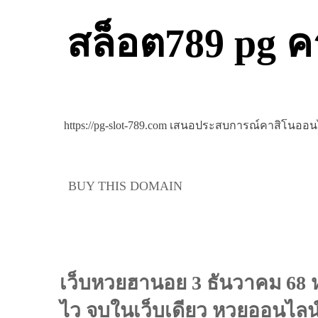
Skip
to
สล็อต789 pg ค
content
https://pg-slot-789.com เสนอประสบการณ์คาสิโนออ
BUY THIS DOMAIN
เว็บหวยฮานอย 3 ธันวาคม 68 หว
ไว จบในเว็บเดียว หวยออนไลน์ไม