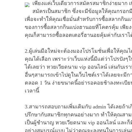
เพียงแค่เว็บเดียวการสมัครสมาชิกง่ายมาก เ
สมัครเป็นสมาชิก ซึ่งจะมีข้อมูลให้คุณกรอกม
เพื่อจะทำให้คุณเชื่อมั่นสำหรับการซื้อสลากกิน
ของการซื้อสลากกินแบ่งฮานอยที่โคตรคุ้ม เพียง
คุณก็สามารถซื้อลอตเตอรี่ฮานอยคุ้มค่ากับเราได
2.ผู้เล่นมือใหม่จะต้องมองโปรโมชั่นเพื่อให้คุณ
คุณได้เลือก เพราะว่าเว็บแห่งนี้มีแต่ว่าโปรปั
ได้เลยว่า หวยเวียดนาม vip ออนไลน์ เล่นกับเรา
อื่นๆสามารถเข้าไปดูในเว็บไซต์เราได้เลยจะมี
ตลอด 1 วัน ง่ายขนาดนี้อย่ารอคอยช้าลงทะเบีย
เวลานี้
3.สามารถสอบถามเพิ่มเติมกับ admin ได้เลยถ้าเ
ปรึกษากับสมาชิกทุกคนอย่างมาก ทำให้คุณสามา
เป็นผู้ชำนาญ หวยเวียดนาม vip ออนไลน์ และก็ม
อย่างสมบูรณ์แบบ ไม่ว่าคุณจะลงทุนในการเล่