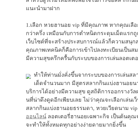
แนะนำมาฝาก
1.เลือก หวยฮานอย vip ที่มีคุณภาพ หากคุณเลือกเ
กว่าครึ่ง เหมือนกับการตำหนิดกระดุมเม็ดแรกถูก
เว็บไซต์ที่จะสร้างประสบการณ์แล้วก็ความสนุกสน
คุณภาพเทคนิคก็คือการเข้าไปลงทะเบียนเป็นสมาชิกท
มีความสุขครึกครื้นกับระบบของการเล่นลอตเตอรี
ทำให้ท่านมั่งคั่งขึ้นจากระบบของการเล่นส
เด็ดจำนวนมาก มีสูตรสลากกินแบ่งฮานอยนาน
บริการได้อย่างมีความสุข ดูสถิติการออกรางวัล
นที่น่าดึงดูดอีกเพียบเลย ไม่ว่าคุณจะเลือกเล่
สลากกินแบ่งฮานอยธรรมดา, หวยเวียดนาม vip
ออนไลน์
ลอตเตอรี่ฮานอยเฉพาะกิจ เป็นต้นคุณจะ
จะทำให้ทั้งหมดทุกอย่างง่ายดายมากยิ่งขึ้น