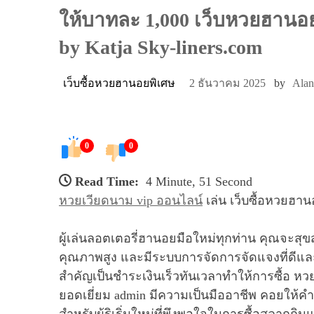
ให้บาทละ 1,000 เว็บหวยฮานอ
by Katja Sky-liners.com
เว็บซื้อหวยฮานอยพิเศษ
2 ธันวาคม 2025
by
Alan
0
0
Read Time:
4 Minute, 51 Second
หวยเวียดนาม vip ออนไลน์
เล่น เว็บซื้อหวยฮาน
ผู้เล่นลอตเตอรี่ฮานอยมือใหม่ทุกท่าน คุณจะสุข
คุณภาพสูง และมีระบบการจัดการจัดแจงที่ดีและก็
สำคัญเป็นชำระเงินเร็วทันเวลาทำให้การซื้อ 
ยอดเยี่ยม admin มีความเป็นมืออาชีพ คอยให้คำป
สำหรับผู้ริเริ่มใหม่ที่พึงพอใจในการซื้อสลากกิ