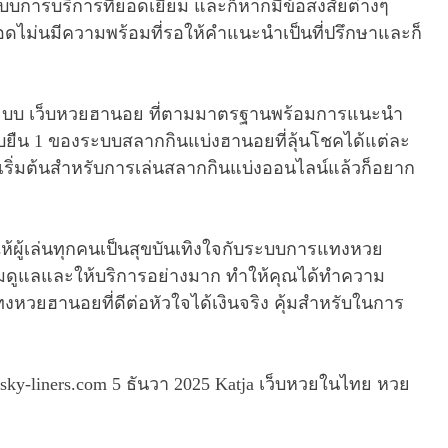
ะบบการบริการที่ยอดเยี่ยม และก็หากมีข้อสงสัยต่างๆ
อดไม่นมีความพร้อมที่รอให้คำแนะนำเป็นที่ปรึกษาและก็
มระบบ เว็บหวยฮานอย ที่ตามมาตรฐานพร้อมการแนะนำ
เว็บยืน 1 ของระบบสลากกินแบ่งฮานอยที่ลุ้นโชคได้แต่ละ
จะเริ่มต้นสำหรับการเล่นสลากกินแบ่งออนไลน์แล้วก็อยาก
้ทำให้ผู้เล่นทุกคนเป็นสุขบันเทิงใจกับระบบการแทงหวย
ร้อมดูแลและให้บริการอย่างมาก ทำให้คุณได้ทำความ
วยฮานอยที่ดีต่อหัวใจได้เงินจริง คุ้มสำหรับในการ
y-liners.com 5 ธันวา 2025 Katja เว็บหวยในไทย หวย