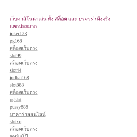
เว็บคาสิโนน่าเล่น ทั้ง
สล็อต
และ
บาคาร่า
ตึงจริง
แตกบ่อยมาก
joker123
pg168
สล็อตเว็บตรง
slot99
สล็อตเว็บตรง
slot44
judhai168
slot888
สล็อตเว็บตรง
pgslot
pussy888
บาคาร่าออนไลน์
slotxo
สล็อตเว็บตรง
ดูหนังโป๊