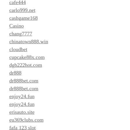
cafe444
carlo999.net
cashgame168
Casino
chang7777
chinatown888.win
cloudbet
cupcake88x.com
dgb222hot.com
dr888
dr888bet.com
dr888bet.com
enjoy24.fun
enjoy24.fun
erisauto.site
eu369clubs.com
fafa 123 slot