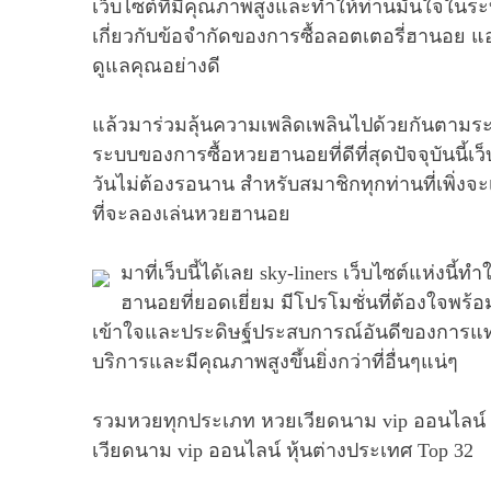
เว็บไซต์ที่มีคุณภาพสูงและทำให้ท่านมั่นใจในร
เกี่ยวกับข้อจำกัดของการซื้อลอตเตอรี่ฮานอย แ
ดูแลคุณอย่างดี
แล้วมาร่วมลุ้นความเพลิดเพลินไปด้วยกันตา
ระบบของการซื้อหวยฮานอยที่ดีที่สุดปัจจุบันนี้
วันไม่ต้องรอนาน สำหรับสมาชิกทุกท่านที่เพิ่ง
ที่จะลองเล่นหวยฮานอย
มาที่เว็บนี้ได้เลย sky-liners เว็บไซต์แห่งนี
ฮานอยที่ยอดเยี่ยม มีโปรโมชั่นที่ต้องใจพ
เข้าใจและประดิษฐ์ประสบการณ์อันดีของการแทงห
บริการและมีคุณภาพสูงขึ้นยิ่งกว่าที่อื่นๆแน่ๆ
รวมหวยทุกประเภท หวยเวียดนาม vip ออนไลน์ sk
เวียดนาม vip ออนไลน์ หุ้นต่างประเทศ Top 32