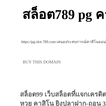
Skip
to
สล็อต789 pg ค
content
https://pg-slot-789.com เสนอประสบการณ์คาสิโนออ
BUY THIS DOMAIN
สล็อต99 เว็บสล็อตที่แจกเครดิต
หวย คาสิโน ยิงปลาฝาก-ถอน 3 