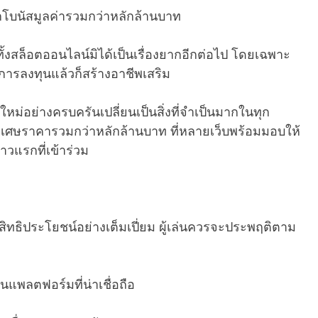
จกโบนัสมูลค่ารวมกว่าหลักล้านบาท
้งสล็อตออนไลน์มิได้เป็นเรื่องยากอีกต่อไป โดยเฉพาะ
งการลงทุนแล้วก็สร้างอาชีพเสริม
หม่อย่างครบครันเปลี่ยนเป็นสิ่งที่จำเป็นมากในทุก
พิเศษราคารวมกว่าหลักล้านบาท ที่หลายเว็บพร้อมมอบให้
าวแรกที่เข้าร่วม
ับสิทธิประโยชน์อย่างเต็มเปี่ยม ผู้เล่นควรจะประพฤติตาม
นแพลตฟอร์มที่น่าเชื่อถือ