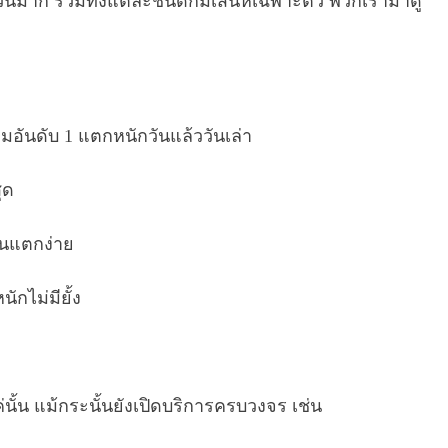
ก รวมทั้งแต่ละชนิดก็มีเสน่ห์เฉพาะตัว พวกเรามาดู
:
ยมอันดับ 1 แตกหนักวันแล้ววันเล่า
ุด
ินแตกง่าย
กไม่มียั้ง
่นั้น แม้กระนั้นยังเปิดบริการครบวงจร เช่น