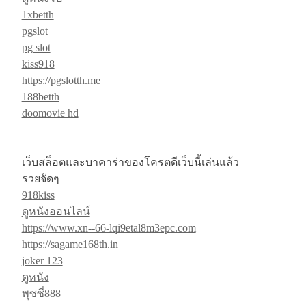
1xbetth
pgslot
pg slot
kiss918
https://pgslotth.me
188betth
doomovie hd
เว็บสล็อตและบาคาร่าของโครตดีเว็บนี้เล่นแล้ว
รวยจัดๆ
918kiss
ดูหนังออนไลน์
https://www.xn--66-lqi9etal8m3epc.com
https://sagame168th.in
joker 123
ดูหนัง
พุซซี่888