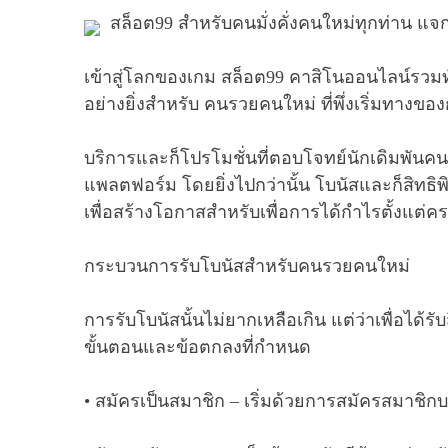
สล็อต99 สำหรับคนมั่งคั่งคนใหม่ทุกท่าน แ
เข้าสู่โลกของเกม สล็อต99 คาสิโนออนไลน์รวมทั
อย่างยิ่งสำหรับ คนรวยคนใหม่ ที่พึ่งเริ่มทางขอ
บริการและก็โปรโมชั่นที่ตอบโจทย์นักเดิมพันคนใ
แพลตฟอร์ม โดยยิ่งไปกว่านั้น โบนัสและก็สิทธิ
เพื่อสร้างโอกาสสำหรับเพื่อการได้กำไรตั้งแต่คร
กระบวนการรับโบนัสสำหรับคนรวยคนใหม่
การรับโบนัสนั้นไม่ยากเหลือเกิน แต่ว่าเพื่อได้ร
ขั้นตอนและข้อตกลงที่กำหนด
• สมัครเป็นสมาชิก – เริ่มด้วยการสมัครสมาชิกบ