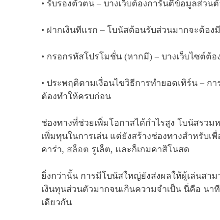
• รับรองตัวตน – บางเว็บต้องการันตีข้อมูลส่วน
• ฝากเงินทีแรก – โบนัสต้อนรับส่วนมากจะต้องม
• กรอกรหัสโปรโมชั่น (หากมี) – บางเว็บไซต์ต้อง
• ประพฤติตามเงื่อนไขวิธีการทำยอดเทิร์น – การ
ต้องทำให้ครบก่อน
ช่องทางที่ช่วยเพิ่มโอกาสได้กำไรสูง โบนัสรวมห
เพิ่มทุนในการเล่น แต่ยังสร้างช่องทางสำหรับเ
คาร่า,
สล็อต
รูเล็ต, และก็เกมคาสิโนสด
ยิ่งกว่านั้น การมีโบนัสใหญ่ยังส่งผลให้ผู้เล่
เงินทุนส่วนตัวมากจนเกินความจำเป็น นี่คือ น
เดียวกัน