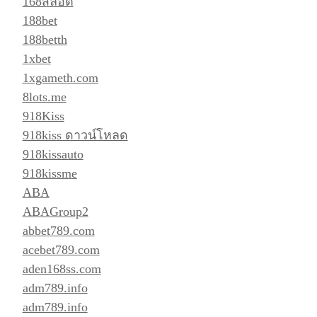
168สล็อต
188bet
188betth
1xbet
1xgameth.com
8lots.me
918Kiss
918kiss ดาวน์โหลด
918kissauto
918kissme
ABA
ABAGroup2
abbet789.com
acebet789.com
aden168ss.com
adm789.info
adm789.info