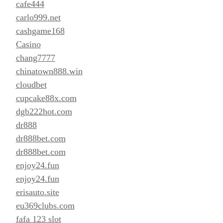
cafe444
carlo999.net
cashgame168
Casino
chang7777
chinatown888.win
cloudbet
cupcake88x.com
dgb222hot.com
dr888
dr888bet.com
dr888bet.com
enjoy24.fun
enjoy24.fun
erisauto.site
eu369clubs.com
fafa 123 slot