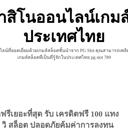
าสิโนออนไลน์เกมส
ประเทศไทย
นไลน์ที่ยอดเยี่ยมด้วยเกมส์สล็อตชั้นนำจาก PG Slot คุณสามารถเ
เกมส์สล็อตที่เป็นที่รู้จักในประเทศไทย pg slot 789
ฟรีเยอะที่สุด รับ เครดิตฟรี 100 แทง
วิ สล็อต ปลอดภัยคุ้มค่าการลงทุน