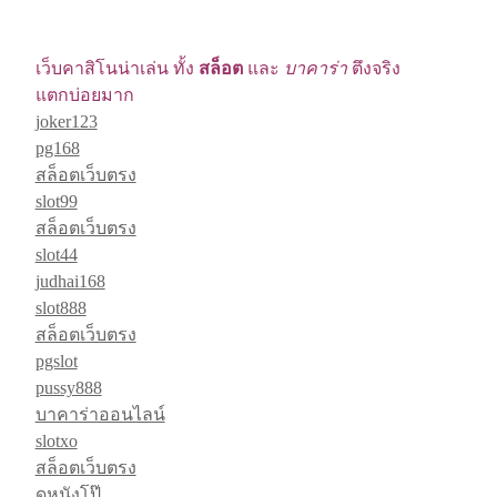
เว็บคาสิโนน่าเล่น ทั้ง
สล็อต
และ
บาคาร่า
ตึงจริง
แตกบ่อยมาก
joker123
pg168
สล็อตเว็บตรง
slot99
สล็อตเว็บตรง
slot44
judhai168
slot888
สล็อตเว็บตรง
pgslot
pussy888
บาคาร่าออนไลน์
slotxo
สล็อตเว็บตรง
ดูหนังโป๊