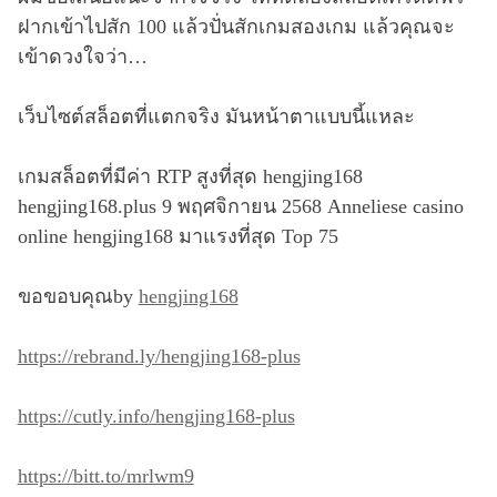
ฝากเข้าไปสัก 100 แล้วปั่นสักเกมสองเกม แล้วคุณจะ
เข้าดวงใจว่า…
เว็บไซต์สล็อตที่แตกจริง มันหน้าตาแบบนี้แหละ
เกมสล็อตที่มีค่า RTP สูงที่สุด hengjing168
hengjing168.plus 9 พฤศจิกายน 2568 Anneliese casino
online hengjing168 มาแรงที่สุด Top 75
ขอขอบคุณby
hengjing168
https://rebrand.ly/hengjing168-plus
https://cutly.info/hengjing168-plus
https://bitt.to/mrlwm9