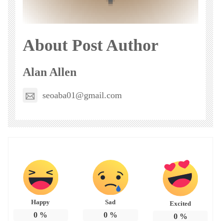
About Post Author
Alan Allen
seoaba01@gmail.com
Happy
Sad
Excited
0
%
0
%
0
%