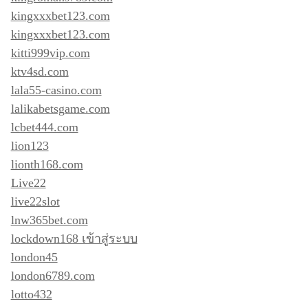
kingxxxbet123.com
kingxxxbet123.com
kitti999vip.com
ktv4sd.com
lala55-casino.com
lalikabetsgame.com
lcbet444.com
lion123
lionth168.com
Live22
live22slot
lnw365bet.com
lockdown168 เข้าสู่ระบบ
london45
london6789.com
lotto432