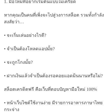
1. มือใหม่ที่อยากเริ่มต้นแบบไม่เครียด
หากคุณเป็นคนที่เพิ่งจะไปสู่วงการสล็อต รวมทั้งกำลัง
สงสัยว่า…
• จะเริ่มเล่นอย่างไรดี?
• จำเป็นต้องโหลดแอปมั้ย?
• จะถูกโกงมั้ย?
• ฝากเงินแล้วจำเป็นต้องรอคอยแอดมินนานหรือไม่?
สล็อตเครดิตฟรี คือเว็บที่ตอบปัญหามือใหม่ 100%
• หน้าเว็บไซต์ใช้งานง่าย มีรายการอาหารภาษาไทย
กระจ่าง