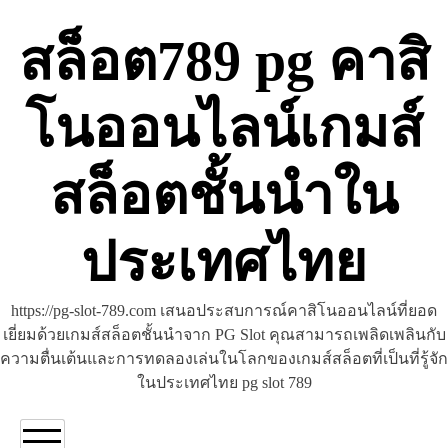
Skip
to
สล็อต789 pg คาสิ
content
โนออนไลน์เกมส์
สล็อตชั้นนำใน
ประเทศไทย
https://pg-slot-789.com เสนอประสบการณ์คาสิโนออนไลน์ที่ยอด
เยี่ยมด้วยเกมส์สล็อตชั้นนำจาก PG Slot คุณสามารถเพลิดเพลินกับ
ความตื่นเต้นและการทดลองเล่นในโลกของเกมส์สล็อตที่เป็นที่รู้จัก
ในประเทศไทย pg slot 789