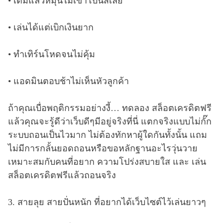
• เติมแล้วหมุนไม่เข้าโบนัสเลย
• เล่นได้แต่เบิกเงินยาก
• ทำเทิร์นโหดจนไม่คุ้ม
• แอดมินตอบช้าไม่เห็นหัวลูกค้า
ถ้าคุณเบื่อพฤติกรรมอย่างงี้… ทดลอง สล็อตเครดิตฟรี
แล้วคุณจะรู้ดีว่าเว็บดีๆมีอยู่จริงที่นี่ แตกจริงแบบไม่กั๊ก
ระบบถอนเป็นไวมาก ไม่ต้องทักหาผู้ใดกันทั้งนั้น แถม
ไม่มีการกลั้นยอดถอนหรือขอหลักฐานอะไรวุ่นวาย
เหมาะสมกับคนที่อยาก ความโปร่งสบายใส และ เล่น
สล็อตเครดิตฟรีแล้วถอนจริง
3. สายลุย สายปั่นหนัก ที่อยากได้เว็บไซต์ไว้เล่นยาวๆ