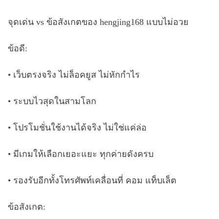
จุดเด่น vs ข้อสังเกตของ hengjing168 แบบไม่อวย
ข้อดี:
• เว็บตรงจริง ไม่ล็อคยูส ไม่หักกำไร
• ระบบไวสุดในสามโลก
• โปรโมชั่นใช้งานได้จริง ไม่ใช่แค่ล่อ
• มีเกมให้เลือกเยอะแยะ ทุกค่ายดังครบ
• รองรับอีกทั้งโทรศัพท์เคลื่อนที่ คอม แท็บเล็ต
ข้อสังเกต: