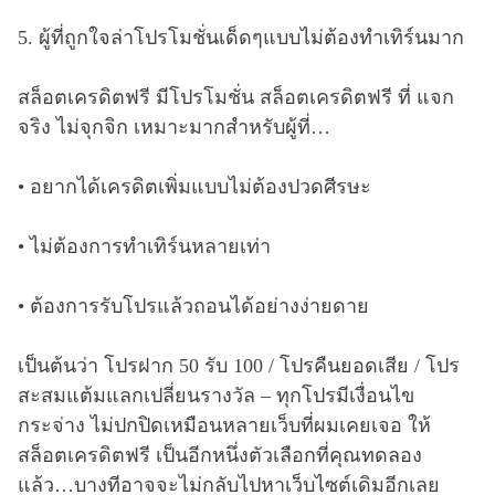
5. ผู้ที่ถูกใจล่าโปรโมชั่นเด็ดๆแบบไม่ต้องทำเทิร์นมาก
สล็อตเครดิตฟรี มีโปรโมชั่น สล็อตเครดิตฟรี ที่ แจก
จริง ไม่จุกจิก เหมาะมากสำหรับผู้ที่…
• อยากได้เครดิตเพิ่มแบบไม่ต้องปวดศีรษะ
• ไม่ต้องการทำเทิร์นหลายเท่า
• ต้องการรับโปรแล้วถอนได้อย่างง่ายดาย
เป็นต้นว่า โปรฝาก 50 รับ 100 / โปรคืนยอดเสีย / โปร
สะสมแต้มแลกเปลี่ยนรางวัล – ทุกโปรมีเงื่อนไข
กระจ่าง ไม่ปกปิดเหมือนหลายเว็บที่ผมเคยเจอ ให้
สล็อตเครดิตฟรี เป็นอีกหนึ่งตัวเลือกที่คุณทดลอง
แล้ว…บางทีอาจจะไม่กลับไปหาเว็บไซต์เดิมอีกเลย