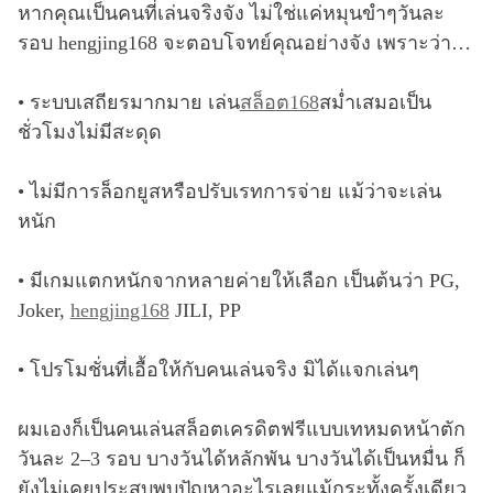
หากคุณเป็นคนที่เล่นจริงจัง ไม่ใช่แค่หมุนขำๆวันละ
รอบ hengjing168 จะตอบโจทย์คุณอย่างจัง เพราะว่า…
• ระบบเสถียรมากมาย เล่น
สล็อต168
สม่ำเสมอเป็น
ชั่วโมงไม่มีสะดุด
• ไม่มีการล็อกยูสหรือปรับเรทการจ่าย แม้ว่าจะเล่น
หนัก
• มีเกมแตกหนักจากหลายค่ายให้เลือก เป็นต้นว่า PG,
Joker,
hengjing168
JILI, PP
• โปรโมชั่นที่เอื้อให้กับคนเล่นจริง มิได้แจกเล่นๆ
ผมเองก็เป็นคนเล่นสล็อตเครดิตฟรีแบบเทหมดหน้าตัก
วันละ 2–3 รอบ บางวันได้หลักพัน บางวันได้เป็นหมื่น ก็
ยังไม่เคยประสบพบปัญหาอะไรเลยแม้กระทั้งครั้งเดียว