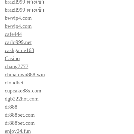
brazil999 ทางเข้า
brazil999 ทางเข้า
bwvip4.com
bwvip4.com
cafe444
carlo999.net
cashgame168
Casino
chang7777
chinatown888.win
cloudbet
cupcake88x.com
dgb222hot.com
dr888
dr888bet.com
dr888bet.com
enjoy24.fun