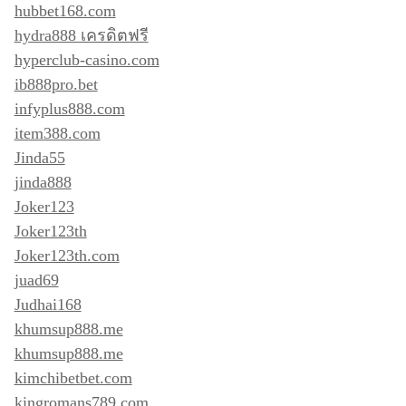
hubbet168.com
hydra888 เครดิตฟรี
hyperclub-casino.com
ib888pro.bet
infyplus888.com
item388.com
Jinda55
jinda888
Joker123
Joker123th
Joker123th.com
juad69
Judhai168
khumsup888.me
khumsup888.me
kimchibetbet.com
kingromans789.com