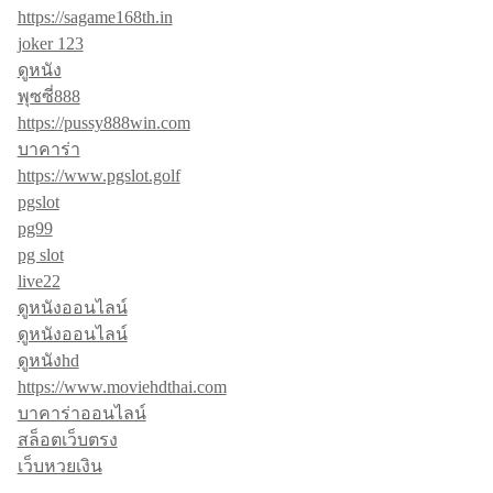
https://sagame168th.in
joker 123
ดูหนัง
พุซซี่888
https://pussy888win.com
บาคาร่า
https://www.pgslot.golf
pgslot
pg99
pg slot
live22
ดูหนังออนไลน์
ดูหนังออนไลน์
ดูหนังhd
https://www.moviehdthai.com
บาคาร่าออนไลน์
สล็อตเว็บตรง
เว็บหวยเงิน