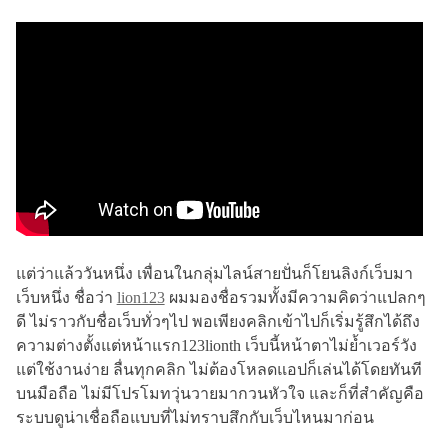
แต่ว่าแล้ววันหนึ่ง เพื่อนในกลุ่มไลน์สายปั่นก็โยนลิงก์เว็บมา
เว็บหนึ่ง ชื่อว่า
lion123
ผมมองชื่อรวมทั้งมีความคิดว่าแปลกๆ
ดี ไม่ราวกับชื่อเว็บทั่วๆไป พอเพียงคลิกเข้าไปก็เริ่มรู้สึกได้ถึง
ความต่างตั้งแต่หน้าแรก123lionth เว็บนี้หน้าตาไม่ย้ำเวอร์วัง
แต่ใช้งานง่าย ลื่นทุกคลิก ไม่ต้องโหลดแอปก็เล่นได้โดยทันที
บนมือถือ ไม่มีโปรโมทวุ่นวายมากวนหัวใจ และก็ที่สำคัญคือ
ระบบดูน่าเชื่อถือแบบที่ไม่ทราบสึกกับเว็บไหนมาก่อน