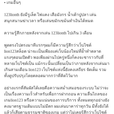
• เกมอื่นๆ
123lionth ยังมีรูเล็ต ไพ่แคง เสือมังกร น้ำเต้าปูปลา เล่น
สนุกสนานฆ่าเวลา หรือเล่นขมักเขม้นทำเงินได้หมด
ความรู้สึกภายหลังจากเล่น 123lionth ไปเกิน 3 เดือน
พูดตรงไปตรงมาทีแรกๆผมก็มีความรู้สึกว่าเว็บไซต์
lion123สล็อต น่าจะเป็นเพียงแค่เว็บน้องใหม่ที่ย้ำทำตลาด
แรงๆตอนเปิดตัว พอเพียงผ่านไปครู่หนึ่งก็คงจะซาราวกับที่
หลายเว็บไซต์เป็น แม้กระนั้นเปลี่ยนเป็นว่าภายหลังจากเล่นมา
เกินสามเดือน lion123 เว็บไซต์แห่งนี้ยังคงเสถียร จัดเต็ม รวม
ทั้งดูปรับปรุงโดยตลอดมากกว่าที่คิดไว้มาก
อย่างแรกที่สัมผัสได้เลยคือความสม่ำเสมอของระบบ ไม่ว่าจะ
เป็นเรื่องความเร็วสำหรับเพื่อการฝากถอน ความลื่นไถลของ
เกมlion123 หรือความแน่นของการบริการ ทั้งหมดทุกอย่างยัง
คงมาตรฐานเดิมแบบไม่มีตก ผมเล่นบาคาร่าทุกวัน มีทั้งยังได้
แล้วก็เสียตามธรรมชาติของเกม แต่ว่าไม่เคยรู้สึกว่าเว็บไซต์