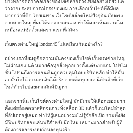
บางทีอาจคิดว่าคือเรื่องของโชคหรือดวงเพียงอย่างเดียว แต่
ว่าจากประสบการณ์ตรงของผม การเลือกเว็บไซต์ที่ดีมีผล
มากกว่าที่คิด โดยเฉพาะ เว็บไซต์สล็อตใหม่ปัจจุบัน เว็บตรง
จากค่ายใหญ่ ที่ผมได้ทดลองเล่นเอง ทำให้มองเห็นความไม่
เหมือนแน่ชัดตั้งแต่คราวแรกที่สมัคร
เว็บตรงค่ายใหญ่ london45 ไม่เหมือนกันอย่างไร?
อย่างแรกที่ผมดูคือความมั่นคงของเว็บไซต์ เว็บตรงค่ายใหญ่
ไม่ผ่านเอเย่นต์ หมายคือทุกสิ่งทุกอย่างตั้งแต่ระบบเกม โปรโม
ชั่น ไปจนถึงการถอนเงินถูกควบคุมโดยบริษัทหลัก ทำให้มั่น
อกมั่นใจได้ว่า ถอนเงินได้จริง จ่ายเต็มทุกยอด นี่เป็นสิ่งที่เว็บ
ไซต์ทั่วๆไปบ่อยมากมักมีปัญหา
นอกจากนั้น เว็บไซต์ตรงค่ายใหญ่ มักมีเกมให้เลือกเยอะมาก
ตั้งแต่สล็อตคลาสสิกจนกระทั่งสล็อต 3D แล้วก็เกมใหม่ล่าสุด
ที่อัปเดตอยู่เสมอ ทำให้ผู้เล่นอย่างผมไม่รู้จักสึกเบื่อ รวมทั้งยัง
มีฟีพบร์ทดสอบเล่นฟรีสำหรับมือใหม่ เหมาะมากสำหรับผู้ที่
ต้องการลองระบบก่อนลงทุนจริง