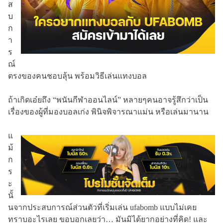
ส
บ
ก
า
ร
ณ์
ตรงของคนชอบลุ้น พร้อมวิธีเล่นแทงบอล
ถ้าเกิดเอ๋ยถึง “พนันกีฬาออนไลน์” หลายๆคนอาจรู้สึกว่าเป็น
เรื่องของผู้ที่มองบอลเก่ง พินิจพิจารณาแม่น หรือเล่นมานาน
แ
ม้
ก
ร
ะ
นั้
นจากประสบการณ์ส่วนตัวที่เริ่มเล่น ufabomb แบบไม่เคย
ทราบอะไรเลย ขอบอกเลยว่า… มันมิได้ยากอย่างที่คิด! และ