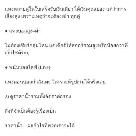
แทงหลายคู่ในใบเสร็จรับเงินเดียว ได้เงินคูณเยอะ แต่ว่าการ
เสี่ยงสูง เพราะเหตุว่าจะต้องเข้า ทุกคู่
● แทงบอลสูง–ต่ำ
ไม่ต้องเชียร์กลุ่มไหน แค่เชียร์ให้สกอร์รวมสูงหรือน้อยกว่าที่
เว็บไซต์ระบุ
● พนันบอลไลฟ์ (Live)
แทงตอนบอลกำลังเตะ วิเคราะห์รูปเกมได้จริงเลย
2) ดูราคาน้ำรวมทั้งอัตราต่อรอง
สิ่งที่จำเป็นต้องรู้เรื่องเป็น
ราคาน้ำ = ผลกำไรที่พวกเราจะได้