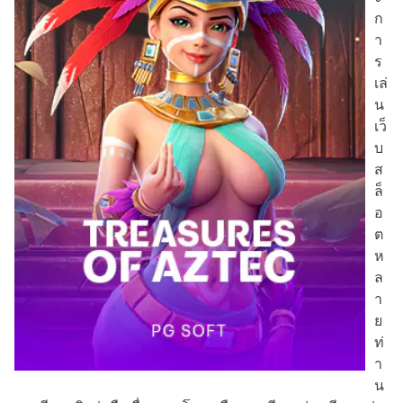
ก
า
ร
เล่
น
เว็
บ
ส
ล็
อ
ต
ห
ล
า
ย
ท่
า
น