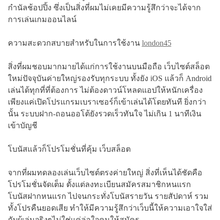
กำนัลช้อปปิ้ง ซึ่งเป็นสิ่งที่ผมไม่เคยมีความรู้สึกว่าจะได้จาก
การเล่นเกมออนไลน์
ความสะดวกสบายสำหรับในการใช้งาน
london45
สิ่งที่ผมชอบมากมายได้แก่การใช้งานบนมือถือ เว็บไซต์สล็อต
ใหม่ปัจจุบันค่ายใหญ่รองรับทุกระบบ ทั้งยัง iOS แล้วก็ Android
เล่นได้ทุกที่ที่ต้องการ ไม่ต้องดาวน์โหลดแอปให้หนักเครื่อง
เพียงแค่เปิดโปรแกรมเบราเซอร์ก็เข้าเล่นได้โดยทันที ยิ่งกว่า
นั้น ระบบฝาก-ถอนออโต้ยังรวดเร็วทันใจ ไม่เกิน 1 นาทีเงิน
เข้าบัญชี
โบนัสแล้วก็โปรโมชั่นที่คุ้ม เว็บสล็อต
จากที่ผมทดลองเล่นเว็บไซต์ตรงค่ายใหญ่ สิ่งที่เห็นได้ชัดคือ
โปรโมชั่นจัดเต็ม ตั้งแต่ลงทะเบียนสมัครสมาชิกหนแรก
โบนัสฝากหนแรก ไปจนกระทั่งโบนัสรายวัน รายสัปดาห์ รวม
ทั้งโปรคืนยอดเสีย ทำให้มีความรู้สึกว่าเว็บนี้ให้ความเอาใจใส่
กับผู้เล่นจริงๆไม่ใช่แค่ล่อใจคนให้สมัคร