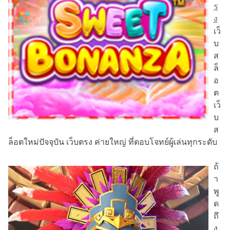
ร
ง
เว็
บ
ส
ล็
อ
ต
เว็
บ
ส
ล็อตใหม่ปัจจุบัน เว็บตรง ค่ายใหญ่ ที่ตอบโจทย์ผู้เล่นทุกระดับ
ถ้
า
พู
ด
ถึ
ง