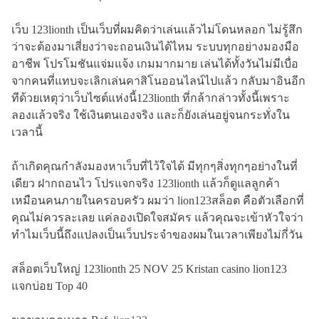
เว็บ 123lionth เป็นเว็บที่ผมคิดว่าเล่นแล้วไม่โดนหลอก ไม่รู้สึก
ว่าจะต้องมาเสี่ยงว่าจะถอนเงินได้ไหม ระบบทุกอย่างมองมือ
อาชีพ โปรโมชันแจ่มแจ้ง เกมมากมาย เล่นได้ทั้งวันไม่มีเบื่อ
จากคนที่แทบจะเลิกเล่นคาสิโนออนไลน์ไปแล้ว กลับมาอินอีก
ทีด้วยเหตุว่าเว็บไซต์แห่งนี้123lionth ที่กล้ากล่าวทั้งนี้เพราะ
ลองแล้วจริง ใช้เงินตนเองจริง และก็ยังเล่นอยู่จนกระทั่งใน
เวลานี้
ถ้าเกิดคุณกำลังมองหาเว็บที่ไว้ใจได้ มีทุกๆสิ่งทุกๆอย่างในที่
เดียว ฝากถอนไว โปรแจกจริง 123lionth แล้วก็ดูแลลูกค้า
เหมือนคนภายในครอบครัว ผมว่า lion123สล็อต คือตัวเลือกที่
คุณไม่ควรละเลย แค่ลองเปิดใจสมัคร แล้วคุณจะเข้าหัวใจว่า
ทำไมเว็บนี้ถึงแปลงเป็นเว็บประจำของผมในเวลาเพียงไม่กี่วัน
สล็อตเว็บใหญ่ 123lionth 25 NOV 25 Kristan casino lion123
แจกบ่อย Top 40