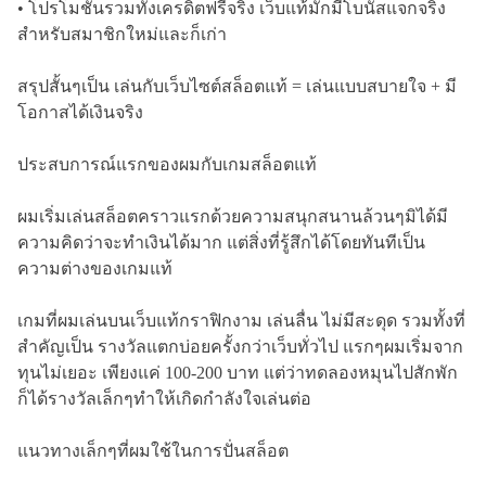
• โปรโมชั่นรวมทั้งเครดิตฟรีจริง เว็บแท้มักมีโบนัสแจกจริง
สำหรับสมาชิกใหม่และก็เก่า
สรุปสั้นๆเป็น เล่นกับเว็บไซต์สล็อตแท้ = เล่นแบบสบายใจ + มี
โอกาสได้เงินจริง
ประสบการณ์แรกของผมกับเกมสล็อตแท้
ผมเริ่มเล่นสล็อตคราวแรกด้วยความสนุกสนานล้วนๆมิได้มี
ความคิดว่าจะทำเงินได้มาก แต่สิ่งที่รู้สึกได้โดยทันทีเป็น
ความต่างของเกมแท้
เกมที่ผมเล่นบนเว็บแท้กราฟิกงาม เล่นลื่น ไม่มีสะดุด รวมทั้งที่
สำคัญเป็น รางวัลแตกบ่อยครั้งกว่าเว็บทั่วไป แรกๆผมเริ่มจาก
ทุนไม่เยอะ เพียงแค่ 100-200 บาท แต่ว่าทดลองหมุนไปสักพัก
ก็ได้รางวัลเล็กๆทำให้เกิดกำลังใจเล่นต่อ
แนวทางเล็กๆที่ผมใช้ในการปั่นสล็อต