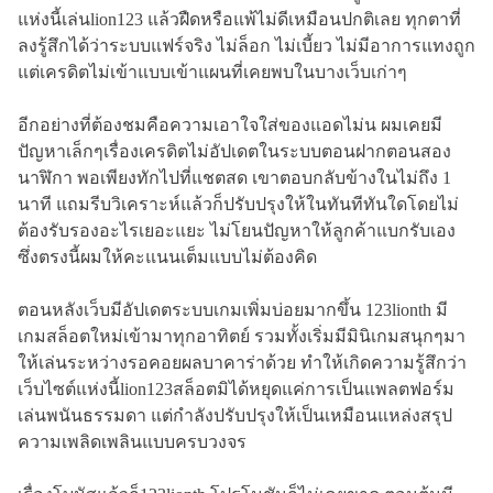
แห่งนี้เล่นlion123 แล้วฝืดหรือแพ้ไม่ดีเหมือนปกติเลย ทุกตาที่
ลงรู้สึกได้ว่าระบบแฟร์จริง ไม่ล็อก ไม่เบี้ยว ไม่มีอาการแทงถูก
แต่เครดิตไม่เข้าแบบเข้าแผนที่เคยพบในบางเว็บเก่าๆ
อีกอย่างที่ต้องชมคือความเอาใจใส่ของแอดไม่น ผมเคยมี
ปัญหาเล็กๆเรื่องเครดิตไม่อัปเดตในระบบตอนฝากตอนสอง
นาฬิกา พอเพียงทักไปที่แชตสด เขาตอบกลับข้างในไม่ถึง 1
นาที แถมรีบวิเคราะห์แล้วก็ปรับปรุงให้ในทันทีทันใดโดยไม่
ต้องรับรองอะไรเยอะแยะ ไม่โยนปัญหาให้ลูกค้าแบกรับเอง
ซึ่งตรงนี้ผมให้คะแนนเต็มแบบไม่ต้องคิด
ตอนหลังเว็บมีอัปเดตระบบเกมเพิ่มบ่อยมากขึ้น 123lionth มี
เกมสล็อตใหม่เข้ามาทุกอาทิตย์ รวมทั้งเริ่มมีมินิเกมสนุกๆมา
ให้เล่นระหว่างรอคอยผลบาคาร่าด้วย ทำให้เกิดความรู้สึกว่า
เว็บไซต์แห่งนี้lion123สล็อตมิได้หยุดแค่การเป็นแพลตฟอร์ม
เล่นพนันธรรมดา แต่กำลังปรับปรุงให้เป็นเหมือนแหล่งสรุป
ความเพลิดเพลินแบบครบวงจร