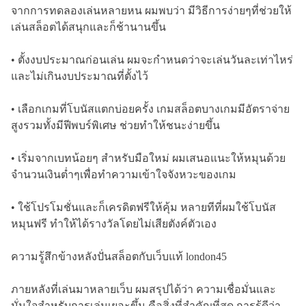
จากการทดลองเล่นหลายหน ผมพบว่า มีวิธีการง่ายๆที่ช่วยให้
เล่นสล็อตได้สนุกและก็ช้านานขึ้น
• ตั้งงบประมาณก่อนเล่น ผมจะกำหนดว่าจะเล่นวันละเท่าไหร่
และไม่เกินงบประมาณที่ตั้งไว้
• เลือกเกมที่โบนัสแตกบ่อยครั้ง เกมสล็อตบางเกมมีอัตราจ่าย
สูงรวมทั้งมีฟีพบร์พิเศษ ช่วยทำให้ชนะง่ายขึ้น
• เริ่มจากเบทน้อยๆ สำหรับมือใหม่ ผมเสนอแนะให้หมุนด้วย
จำนวนเงินต่ำๆเพื่อทำความเข้าใจจังหวะของเกม
• ใช้โปรโมชั่นและก็เครดิตฟรีให้คุ้ม หลายทีที่ผมใช้โบนัส
หมุนฟรี ทำให้ได้รางวัลโดยไม่เสียตังค์ตัวเอง
ความรู้สึกข้างหลังปั่นสล็อตกับเว็บแท้ london45
ภายหลังที่เล่นมาหลายเว็บ ผมสรุปได้ว่า ความเชื่อมั่นและ
มั่นใจสำหรับการเล่นเยอะขึ้น คือสิ่งที่สำคัญที่สุด การรู้ดีว่า