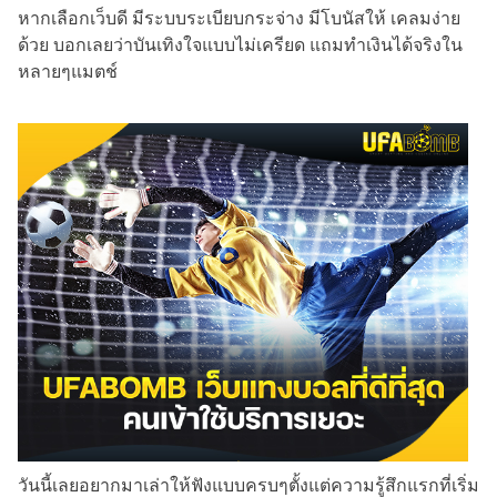
หากเลือกเว็บดี มีระบบระเบียบกระจ่าง มีโบนัสให้ เคลมง่าย
ด้วย บอกเลยว่าบันเทิงใจแบบไม่เครียด แถมทำเงินได้จริงใน
หลายๆแมตช์
วันนี้เลยอยากมาเล่าให้ฟังแบบครบๆตั้งแต่ความรู้สึกแรกที่เริ่ม