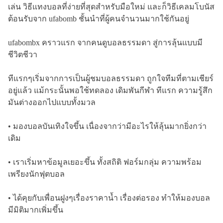
เล่น วิธีแทงบอลที่ง่ายที่สุดสำหรับมือใหม่ และก็วิธีเคลมโบนัส
ต้อนรับจาก ufabomb ชั้นนำที่ผู้คนจำนวนมากใช้กันอยู่
ufabombx คราวแรก จากคนดูบอลธรรมดา สู่การลุ้นแบบมี
ชีวิตชีวา
ทีแรกๆเริ่มจากการเป็นผู้ชมบอลธรรมดา ถูกใจทีมที่ตามเชียร์
อยู่แล้ว แม้กระนั้นพอใช้ทดลอง เดิมพันกีฬา ทีแรก ความรู้สึก
มันต่างออกไปแบบทั้งมวล
• มองบอลบันเทิงใจขึ้น เนื่องจากว่ามีอะไรให้ลุ้นมากยิ่งกว่า
เดิม
• เราเริ่มหาข้อมูลเยอะขึ้น ทั้งสถิติ ฟอร์มกลุ่ม ความพร้อม
เพรียงนักฟุตบอล
• ได้คุยกับเพื่อนฝูงๆเรื่องราคาน้ำ เรื่องต่อรอง ทำให้มองบอล
มีมิติมากเพิ่มขึ้น