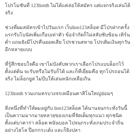
โปรโมชันที่ 123lionth ไม่ได้แค่ล่อให้สมัคร แต่แจกจริงเล่นได้
จริง
ช่วงที่ผมสมัครเข้าไปวันแรก เว็บlion123สล็อต มีโปรฝากครั้ง
แรกรับโบนัสเพิ่มเกือบเท่าตัว ข้อจำกัดก็ไม่สลับซับซ้อน เทิร์น
ต่ำ แถมยังมีโปรคืนยอดเสีย โปรชวนสหาย โปรเติมเงินทุกวัน
อีกหลายแบบ
ที่รู้สึกชอบใจคือ เขาไม่บังคับพวกเราเลือกโปรแบบล็อกไว้
ตั้งแต่ต้น จะรับหรือไม่รับก็ได้ และก็ที่เยี่ยมคือ ทุกโปรถอนได้
จริง ไม่ล็อกยูส ไม่บีบให้เล่นหนักเหลือเกิน
123lionth รวมเกมครบวงจรเหมือนคาสิโนใหญ่ย่อมๆ
สิ่งหนึ่งที่ทำให้ผมอยู่กับ lion123สล็อต ได้นานจนกระทั่งวันนี้
เป็นความมากมายหลายของเกมที่จัดเต็มทุกแนว ทุกชนิด
ตั้งแต่บาคาร่า สล็อต พนันบอล ไปจนกระทั่งเกมประจำถิ่น
อย่างไฮโล ป๊อกกระเด้ง และก็ยิงปลา