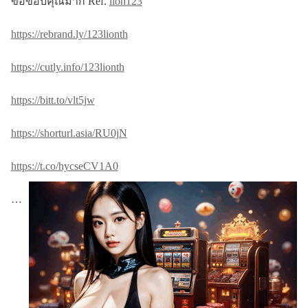
ขอขอบคุณมาก Ref.
lion123
https://rebrand.ly/123lionth
https://cutly.info/123lionth
https://bitt.to/vlt5jw
https://shorturl.asia/RU0jN
https://t.co/hycseCV1A0
…